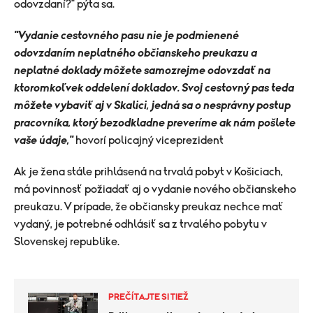
odovzdaní?" pýta sa.
"
Vydanie cestovného pasu nie je podmienené
odovzdaním neplatného občianskeho preukazu a
neplatné doklady môžete samozrejme odovzdať na
ktoromkoľvek oddelení dokladov. Svoj cestovný pas teda
môžete vybaviť aj v Skalici, jedná sa o nesprávny postup
pracovníka, ktorý bezodkladne preveríme ak nám pošlete
vaše údaje,"
hovorí policajný viceprezident
Ak je žena stále prihlásená na trvalá pobyt v Košiciach,
má povinnosť požiadať aj o vydanie nového občianskeho
preukazu. V prípade, že občiansky preukaz nechce mať
vydaný, je potrebné odhlásiť sa z trvalého pobytu v
Slovenskej republike.
PREČÍTAJTE SI TIEŽ