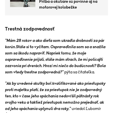
Prilba a okuliare sú povinné aj na
motorovej kolobežke
Trestná zodpovednosť
"Mám 28 rokov a ako dieťa som ukradla drobnosti za pár
korún.Stále si to vyčítam. Ospravedlnila som sa a snažila
som sa škodu napraviť. Napriek tomu, že moje
ospravedlnenie prijali, stále mám strach, že mi policajti
zazvonia pri dverách. Hrozí mi niečo do budúcnosti? Bola
som vtedy trestne zodpovedná?"
pýta sa čitateľka.
"Ak by uvedené skutky bol kvalifikované ako priestupoky
proti majetku platí, že za priestupok nie je zodpovedný
ten, kto v čase jeho spáchania nedovŕšil pätnásty rok
svojho veku a taktiež priestupok nemožno prejednať, ak
od jeho spáchania uplynuli dva roky,"
uviedol Ľubomír