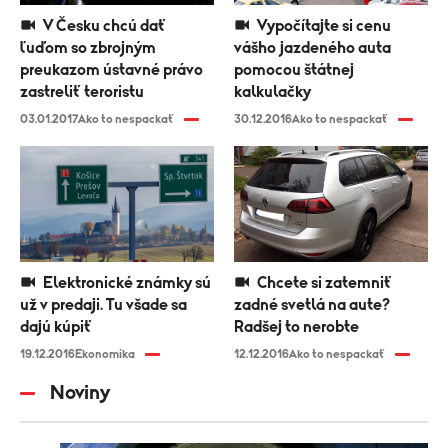
V Česku chcú dať
Vypočítajte si cenu
ľuďom so zbrojným
vášho jazdeného auta
preukazom ústavné právo
pomocou štátnej
zastreliť teroristu
kalkulačky
03.01.2017
Ako to nespackať
30.12.2016
Ako to nespackať
Elektronické známky sú
Chcete si zatemniť
už v predaji. Tu všade sa
zadné svetlá na aute?
dajú kúpiť
Radšej to nerobte
19.12.2016
Ekonomika
12.12.2016
Ako to nespackať
Noviny