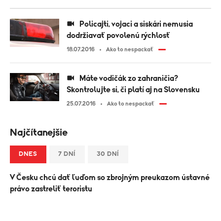
Policajti, vojaci a siskári nemusia
dodržiavať povolenú rýchlosť
18.07.2016
Ako to nespackať
Máte vodičák zo zahraničia?
Skontrolujte si, či platí aj na Slovensku
25.07.2016
Ako to nespackať
Najčítanejšie
DNES
7 DNÍ
30 DNÍ
V Česku chcú dať ľuďom so zbrojným preukazom ústavné
právo zastreliť teroristu