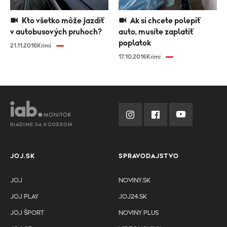
Kto všetko môže jazdiť
Ak si chcete polepiť
v autobusových pruhoch?
auto, musíte zaplatiť
poplatok
21.11.2016
Krimi
17.10.2016
Krimi
RIADIME SA KÓDEXOM
JOJ.SK
SPRAVODAJSTVO
JOJ
NOVINY.SK
JOJ PLAY
JOJ24.SK
JOJ ŠPORT
NOVINY PLUS