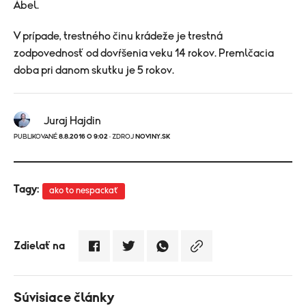
Ábel.
V prípade, trestného činu krádeže je trestná
zodpovednosť od dovŕšenia veku 14 rokov. Premlčacia
doba pri danom skutku je 5 rokov.
Juraj Hajdin
PUBLIKOVANÉ
8.8.2016 O 9:02
· ZDROJ
NOVINY.SK
Tagy:
ako to nespackať
Zdielať na
Súvisiace články