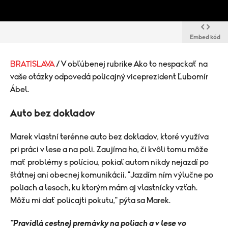
Embed kód
BRATISLAVA
/ V obľúbenej rubrike Ako to nespackať na
vaše otázky odpovedá policajný viceprezident Ľubomír
Ábel.
Auto bez dokladov
Marek vlastní terénne auto bez dokladov, ktoré využíva
pri práci v lese a na poli. Zaujíma ho, či kvôli tomu môže
mať problémy s políciou, pokiaľ autom nikdy nejazdí po
štátnej ani obecnej komunikácii. "Jazdím ním výlučne po
poliach a lesoch, ku ktorým mám aj vlastnícky vzťah.
Môžu mi dať policajti pokutu," pýta sa Marek.
"
Pravidlá cestnej premávky na poliach a v lese vo