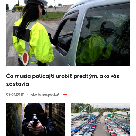
Čo musia policajti urobiť predtým, ako vás
zastavia
09.01.2017
Ako to nespackať