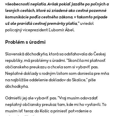
všeobecnosti neplatia. Avšak pokiaľ jazdite po poľných a
lesných cestách, ktoré sú zriadené ako cestné pozemné
komunikácie podľa cestného zákona, v takomto prípade
už ale pravidlá cestnej premávky platia,"
uviedol
policajný viceprezident Ľubomír Ábel.
Problém s úradmi
Slovenská dôchodkyňa, ktorá sa odsťahovala do Českej
republiky, má problémy s úradmi. "Skončila mi platnosť
občianskeho preukazu a chcela som si vybaviť pas.
Neplatné doklady s rodným listom som doniesla pre mňa
na najbližšie oddelenie dokladov do Skalice," píše
dôchodkyňa.
Odmietli jej ale vybaviť pas. "Vraj musím odovzdať
neplatný občiansky preukaz tam, kde mi ho vystavili. To
musím ísť teraz do Košíc a priniesť potvrdenie o