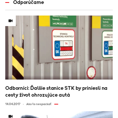
Odporúčame
Odborníci: Ďalšie stanice STK by priniesli na
cesty život ohrozujúce autá
14.04.2017
Ako to nespackať