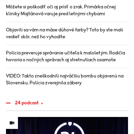
Môžete si poškodiť oči aj prísť o zrak. Primárka očnej
kliniky Majtánová varuje pred letnými chybami
Objavili sa vám na mäse dúhové farby? Toto by ste mali
vedieť skôr, než ho vyhodíte
Polícia preveruje správanie učiteľa k maloletým. Rodičia
hovoria o nočných správach aj stretnutiach osamote
VIDEO: Takto zneškodnili najväčšiu bombu objavenú na
Slovensku. Polícia zverejnila zábery
24 podcast