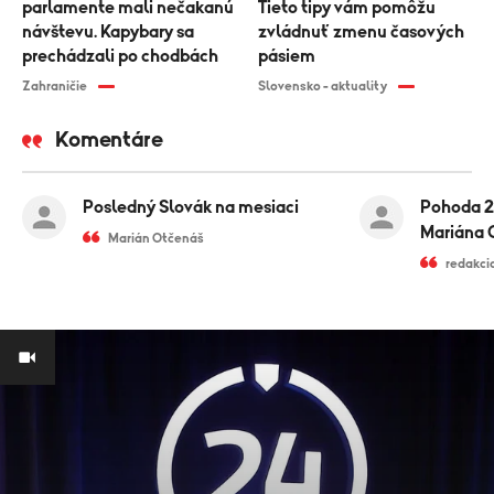
parlamente mali nečakanú
Tieto tipy vám pomôžu
návštevu. Kapybary sa
zvládnuť zmenu časových
prechádzali po chodbách
pásiem
Zahraničie
Slovensko - aktuality
Komentáre
Posledný Slovák na mesiaci
Pohoda 2
Mariána 
Marián Otčenáš
redakci