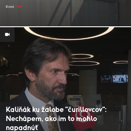
Krimi
Kaliňák ku žalobe "čurillovcov":
Nechápem, ako im to mohlo
napadnúť