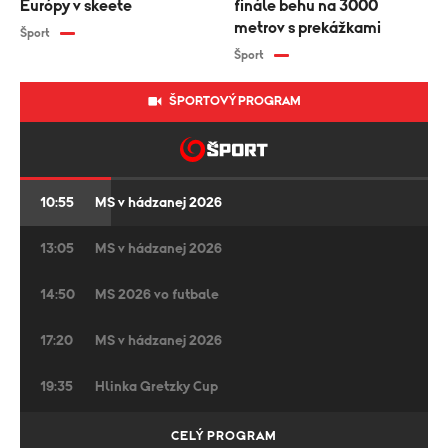
Európy v skeete
finále behu na 3000
metrov s prekážkami
Šport
Šport
ŠPORTOVÝ PROGRAM
10:55
MS v hádzanej 2026
13:05
MS v hádzanej 2026
14:50
MS 2026 vo futbale
17:20
MS v hádzanej 2026
19:35
Hlinka Gretzky Cup
22:20
Plážový volejbal
CELÝ PROGRAM