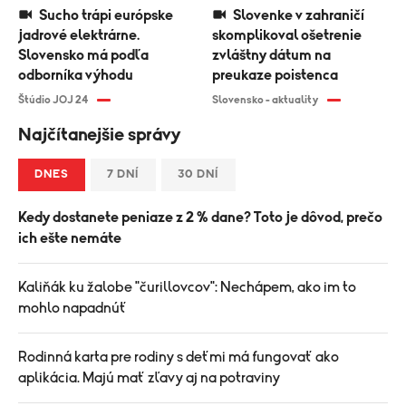
Sucho trápi európske
Slovenke v zahraničí
jadrové elektrárne.
skomplikoval ošetrenie
Slovensko má podľa
zvláštny dátum na
odborníka výhodu
preukaze poistenca
Štúdio JOJ 24
Slovensko - aktuality
Najčítanejšie správy
DNES
7 DNÍ
30 DNÍ
Kedy dostanete peniaze z 2 % dane? Toto je dôvod, prečo
ich ešte nemáte
Kaliňák ku žalobe "čurillovcov": Nechápem, ako im to
mohlo napadnúť
Rodinná karta pre rodiny s deťmi má fungovať ako
aplikácia. Majú mať zľavy aj na potraviny