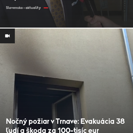
Slovensko - aktuality
Nočný požiar v Trnave: Evakuácia 38
ľudí a škoda za 100-tisíc eur