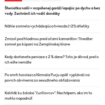
Šteniatka našli v rozpálenej garáži lapajúc po dychu a bez
vody. Zachránil ich vodič donášky
Náhle zomrela vychádzajúca hviezda (†21) atletiky
Zmizol pod hladinou pred očami kamarátov: Tínedžer
zomrel po kúpaní na Zemplínskej šírave
Kedy dostanete peniaze z 2 % dane? Toto je dôvod, prečo
ich ešte nemáte
Po smrti horolezca Nirmala Purju opäť vyplávali na
povrch obvinenia zo sexuálneho obťažovania
Kaliňák ku žalobe "čurillovcov": Nechápem, ako im to
mohlo napadnúť