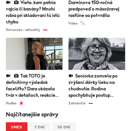
Viete, kam patria
Darwinova 150-ročná
vajcia či banány? Mnohí
predpoveď o mäsožravej
robia pri skladovaní tú istú
rastline sa potvrdila
chybu
Video
Slovensko - aktuality
Tak TOTO je
Seniorka zomrela po
definitívny výsledok
zvýšení dávky lieku na
faceliftu? Dara ukázala
chudnutie. Rodina
tvár v detailoch, reakcie
spochybňuje postup
prišli okamžite!
lekárov
Hudba
Zahraničie
Najčítanejšie správy
DNES
7 DNÍ
30 DNÍ