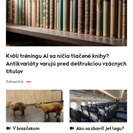
Kvôli tréningu AI sa ničia tlačené knihy?
Antikvariáty varujú pred deštrukciou vzácnych
titulov
Zahraničie
V brazílskom
Ako sa zbaviť jet lagu?