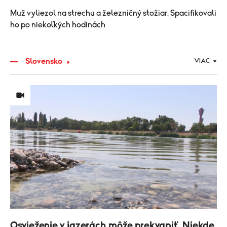
Muž vyliezol na strechu a železničný stožiar. Spacifikovali
ho po niekoľkých hodinách
Slovensko
VIAC
Osvieženie v jazerách môže prekvapiť. Niekde