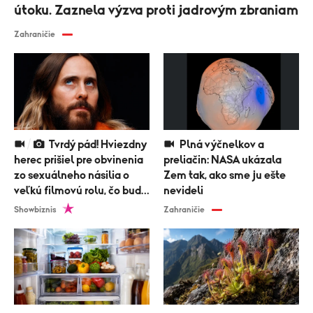
útoku. Zaznela výzva proti jadrovým zbraniam
Zahraničie
Tvrdý pád! Hviezdny
Plná výčnelkov a
herec prišiel pre obvinenia
preliačin: NASA ukázala
zo sexuálneho násilia o
Zem tak, ako sme ju ešte
veľkú filmovú rolu, čo bude
nevideli
nasledovať?
Showbiznis
Zahraničie