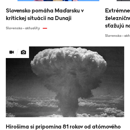
Slovensko pomáha Maďarsku v
Extrémne
kritickej situácii na Dunaji
železničn
sťažujú n
Slovensko - aktuality
Slovensko - akt
Hirošima si pripomína 81 rokov od atómového