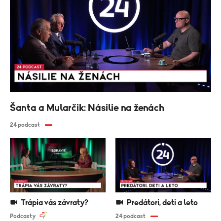
Šanta a Mularčik: Násilie na ženách
24 podcast
Trápia vás závraty?
Predátori, deti a leto
Podcasty
24 podcast