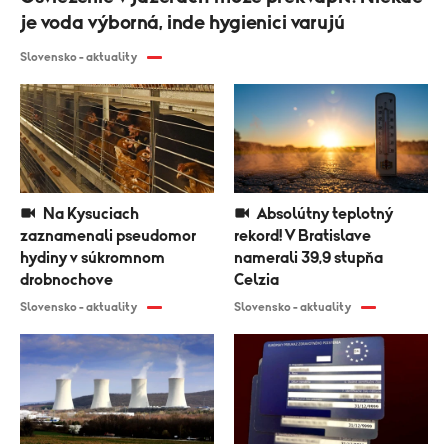
je voda výborná, inde hygienici varujú
Slovensko - aktuality
Na Kysuciach
Absolútny teplotný
zaznamenali pseudomor
rekord! V Bratislave
hydiny v súkromnom
namerali 39,9 stupňa
drobnochove
Celzia
Slovensko - aktuality
Slovensko - aktuality