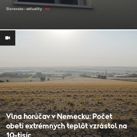
Slovensko - aktuality
Vlna horúčav v Nemecku: Počet
obetí extrémnych teplôt vzrástol na
10-tisíc