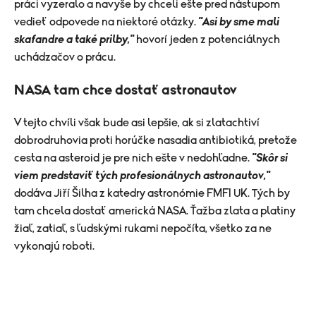
práci vyzeralo a navyše by chceli ešte pred nástupom
vedieť odpovede na niektoré otázky.
"Asi by sme mali
skafandre a také prilby,"
hovorí jeden z potenciálnych
uchádzačov o prácu.
NASA tam chce dostať astronautov
V tejto chvíli však bude asi lepšie, ak si zlatachtiví
dobrodruhovia proti horúčke nasadia antibiotiká, pretože
cesta na asteroid je pre nich ešte v nedohľadne.
"Skôr si
viem predstaviť tých profesionálnych astronautov,"
dodáva Jiří Šilha z katedry astronómie FMFI UK. Tých by
tam chcela dostať americká NASA. Ťažba zlata a platiny
žiaľ, zatiaľ, s ľudskými rukami nepočíta, všetko za ne
vykonajú roboti.