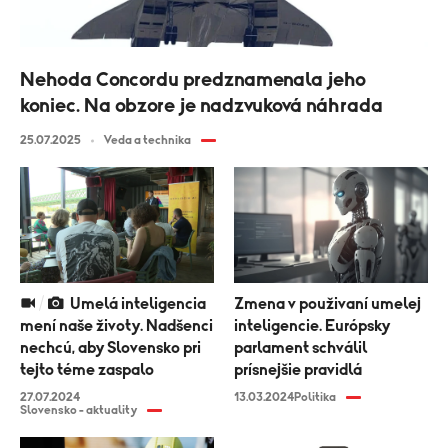
Nehoda Concordu predznamenala jeho
koniec. Na obzore je nadzvuková náhrada
25.07.2025
Veda a technika
Umelá inteligencia
Zmena v použivaní umelej
mení naše životy. Nadšenci
inteligencie. Európsky
nechcú, aby Slovensko pri
parlament schválil
tejto téme zaspalo
prísnejšie pravidlá
27.07.2024
13.03.2024
Politika
Slovensko - aktuality