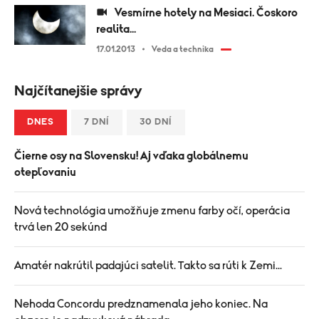
Vesmírne hotely na Mesiaci. Čoskoro
realita...
17.01.2013
Veda a technika
Najčítanejšie správy
DNES
7 DNÍ
30 DNÍ
Čierne osy na Slovensku! Aj vďaka globálnemu
otepľovaniu
Nová technológia umožňuje zmenu farby očí, operácia
trvá len 20 sekúnd
Amatér nakrútil padajúci satelit. Takto sa rúti k Zemi...
Nehoda Concordu predznamenala jeho koniec. Na