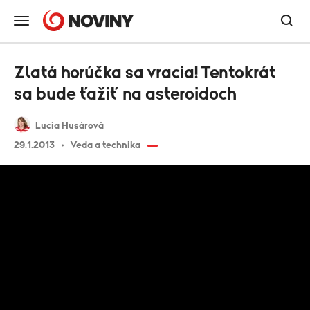
Zlatá horúčka sa vracia! Tentokrát
sa bude ťažiť na asteroidoch
Lucia Husárová
29.1.2013
Veda a technika