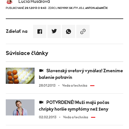
Lucia Husárová
PUBLIKOVANÉ
29.1.2013 O 9:43
· ZDROJ
NOVINY.SK/TV JOJ
,
ANTON ADAMČÍK
Zdielať na
Súvisiace články
Slovenský svetový vynález! Zmeníme
balenie potravín
28.01.2013
Veda a technika
POTVRDENÉ! Muži majú počas
chrípky horšie symptómy než ženy
02.02.2013
Veda a technika