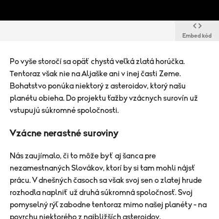
Embed kód
Po vyše storočí sa opäť chystá veľká zlatá horúčka.
Tentoraz však nie na Aljaške ani v inej časti Zeme.
Bohatstvo ponúka niektorý z asteroidov, ktorý našu
planétu obieha. Do projektu ťažby vzácnych surovín už
vstupujú súkromné spoločnosti.
Vzácne nerastné suroviny
Nás zaujímalo, či to môže byť aj šanca pre
nezamestnaných Slovákov, ktorí by si tam mohli nájsť
prácu. V dnešných časoch sa však svoj sen o zlatej hrude
rozhodla naplniť už druhá súkromná spoločnosť. Svoj
pomyselný rýľ zabodne tentoraz mimo našej planéty - na
povrchu niektorého z najbližších asteroidov.