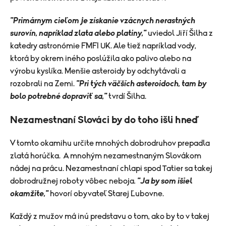
"Primárnym cieľom je získanie vzácnych nerastných
surovín, napríklad zlata alebo platiny,"
uviedol Jiří Šilha z
katedry astronómie FMFI UK. Ale tiež napríklad vody,
ktorá by okrem iného poslúžila ako palivo alebo na
výrobu kyslíka. Menšie asteroidy by odchytávali a
rozobrali na Zemi.
"Pri tých väčších asteroidoch, tam by
bolo potrebné dopraviť sa,"
tvrdí Šilha.
Nezamestnaní Slováci by do toho išli hneď
V tomto okamihu určite mnohých dobrodruhov prepadla
zlatá horúčka. A mnohým nezamestnaným Slovákom
nádej na prácu.
Nezamestnaní chlapi spod Tatier sa takej
dobrodružnej roboty vôbec neboja
.
"Ja by som išiel
okamžite,"
hovorí obyvateľ Starej Ľubovne.
Každý z mužov má inú predstavu o tom, ako by to v takej