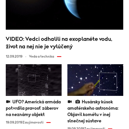
VIDEO: Vedci odhalili na exoplanéte vodu,
život na nej nie je vylúčený
12.09.2019
Veda a technika
UFO? Americká armáda
Husársky kúsok
potvrdila pravosť záberov
amatérskeho astronóma:
na neznámy objekt
Objavil kométu v inej
slnečnej sústave
19.09.2019
Zaujímavosti
19.09.2019
Zaujímavosti