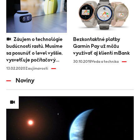
Záujem o technológie
Bezkontaktné platby
budúcnosti rastú. Musíme
Garmin Pay už môžu
sa posunúť o level vyššie,
využívať aj klienti mBank
vysvetľuje počítačový
30.10.2019
Veda a technika
vedec Martin Spano
13.02.2020
Zaujímavosti
Noviny