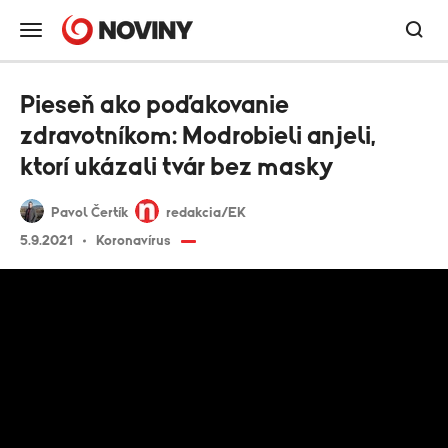
Pieseň ako poďakovanie
zdravotníkom: Modrobieli anjeli,
ktorí ukázali tvár bez masky
Pavol Čertík
redakcia/EK
5.9.2021
Koronavírus