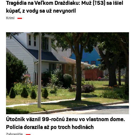
Tragédia na Veľkom Draždiaku: Muž (†53) sa išiel
kúpať, z vody sa už nevynoril
Krimi
Útočník väznil 99-ročnú ženu vo vlastnom dome.
Polícia dorazila až po troch hodinách
Zahraničie