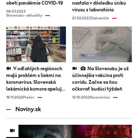
obetí pandémie COVID-19
nastala v dôsledku úniku
vírusu z laboratória
06.03.2023
Slovensko - aktuality
27.02.2023
Zahraničie
V odľahlých regiónoch
Na Slovensku je už
majú problém s liekmi na
účinnejšia vakcína proti
koronavírus. Slovenská
covidu. Začne sa ňou
lekárnická komora apeluje
očkovať budúci týždeň
na ministerstvo
16.11.2022
Prešov
12.10.2022
Koronavírus
Noviny.sk