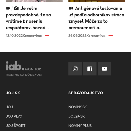
Je veľmi
Antigénové testovanie
pravdepodobné, že sa
už podľa odborníkov stráca
vrátime k noseniu
zmysel. Môže za to
respirátorov, hovorí
premorenosť a
infektológ Peter Sabaka
preočkovanosť
12.10.2022
Koronavírus
26.09.2022
Koronavírus
RIADIME SA KÓDEXOM
JOJ.SK
SPRAVODAJSTVO
JOJ
NOVINY.SK
JOJ PLAY
JOJ24.SK
JOJ ŠPORT
NOVINY PLUS