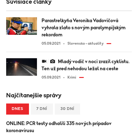
Súvisiace články
Parastrelkyňa Veronika Vadovičová
vyhrala zlato s novým paralympijským
rekordom
05.09.2021
Slovensko - aktuality
Mladý vodič v noci zrazil cyklistu.
Ten už pred nehodou ležal na ceste
05.09.2021
Krimi
Najčítanejšie správy
DNES
7 DNÍ
30 DNÍ
ONLINE: PCR testy odhalili 335 nových prípadov
koronavírusu