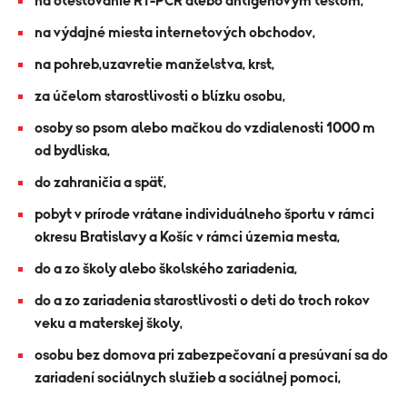
na otestovanie RT-PCR alebo antigénovým testom,
na výdajné miesta internetových obchodov,
na pohreb,uzavretie manželstva, krst,
za účelom starostlivosti o blízku osobu,
osoby so psom alebo mačkou do vzdialenosti 1000 m
od bydliska,
do zahraničia a späť,
pobyt v prírode vrátane individuálneho športu v rámci
okresu Bratislavy a Košíc v rámci územia mesta,
do a zo školy alebo školského zariadenia,
do a zo zariadenia starostlivosti o deti do troch rokov
veku a materskej školy,
osobu bez domova pri zabezpečovaní a presúvaní sa do
zariadení sociálnych služieb a sociálnej pomoci,