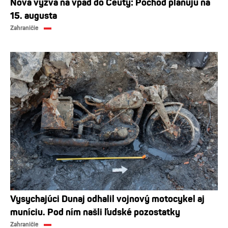
Nová výzva na vpád do Ceuty: Pochod plánujú na
15. augusta
Zahraničie
Vysychajúci Dunaj odhalil vojnový motocykel aj
muníciu. Pod ním našli ľudské pozostatky
Zahraničie