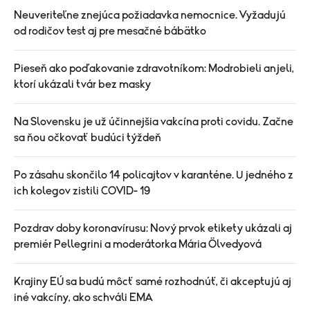
Neuveriteľne znejúca požiadavka nemocnice. Vyžadujú
od rodičov test aj pre mesačné bábätko
Pieseň ako poďakovanie zdravotníkom: Modrobieli anjeli,
ktorí ukázali tvár bez masky
Na Slovensku je už účinnejšia vakcína proti covidu. Začne
sa ňou očkovať budúci týždeň
Po zásahu skončilo 14 policajtov v karanténe. U jedného z
ich kolegov zistili COVID- 19
Pozdrav doby koronavírusu: Nový prvok etikety ukázali aj
premiér Pellegrini a moderátorka Mária Ölvedyová
Krajiny EÚ sa budú môcť samé rozhodnúť, či akceptujú aj
iné vakcíny, ako schváli EMA