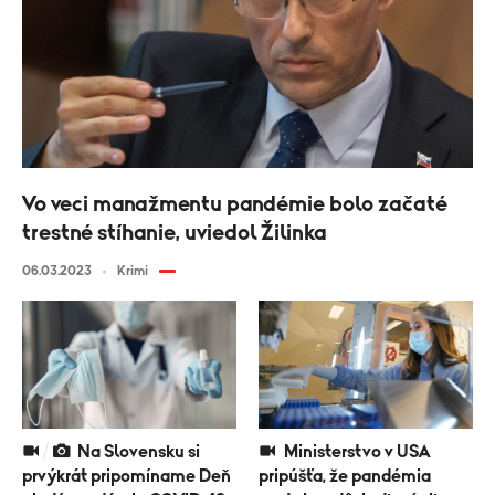
Vo veci manažmentu pandémie bolo začaté
trestné stíhanie, uviedol Žilinka
06.03.2023
Krimi
Na Slovensku si
Ministerstvo v USA
prvýkrát pripomíname Deň
pripúšťa, že pandémia