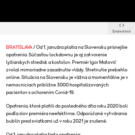
Embed kód
BRATISLAVA
/ Od 1. januára platia na Slovensku prísnejšie
opatrenia. Súčasťou lockdownu je aj zatvorenie
lyžiarskych stredísk a kostolov. Premiér Igor Matovič
zvolal mimoriadne zasadnutie vlády. Stretnutie prebehlo
online. Situácia na Slovensku je vážna a momentálne je v
nemocniciach približne 3000 hospitalizovaných
pacientov s ochorením Covid-19.
Opatrenia, ktoré platili do posledného dňa roku 2020 boli
podľa slov premiéra neefektívne. Odporúčané vytváranie
bublín pred sviatkami už v roku 2021 je zrušené.
Od 1. januára platia tieto opatrenia: