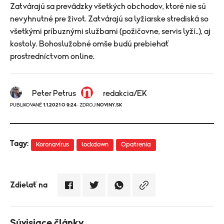
Zatvárajú sa prevádzky všetkých obchodov, ktoré nie sú
nevyhnutné pre život. Zatvárajú sa lyžiarske strediská so
všetkými príbuznými službami (požičovne, servis lyží..), aj
kostoly. Bohoslužobné omše budú prebiehať
prostredníctvom online.
Peter Petrus
redakcia/EK
PUBLIKOVANÉ
1.1.2021 O 9:24
· ZDROJ
NOVINY.SK
Tagy:
Koronavírus
lockdown
Opatrenia
Zdielať na
Súvisiace články