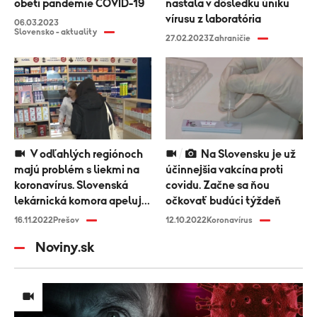
obetí pandémie COVID-19
nastala v dôsledku úniku
vírusu z laboratória
06.03.2023
Slovensko - aktuality
27.02.2023
Zahraničie
V odľahlých regiónoch
Na Slovensku je už
majú problém s liekmi na
účinnejšia vakcína proti
koronavírus. Slovenská
covidu. Začne sa ňou
lekárnická komora apeluje
očkovať budúci týždeň
na ministerstvo
16.11.2022
Prešov
12.10.2022
Koronavírus
Noviny.sk