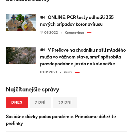
ONLINE: PCR testy odhalili 335
nových prípadov koronavírusu
14.05.2022
Koronavírus
V Prešove na chodníku našli mladého
muža vo vážnom stave, smrť spôsobila
pravdepodobne jazda na kolobežke
01.01.2021
Krimi
Najčítanejšie správy
DNES
7 DNÍ
30 DNÍ
Sociálne dávky počas pandémie. Prinášame dôležité
prelinky