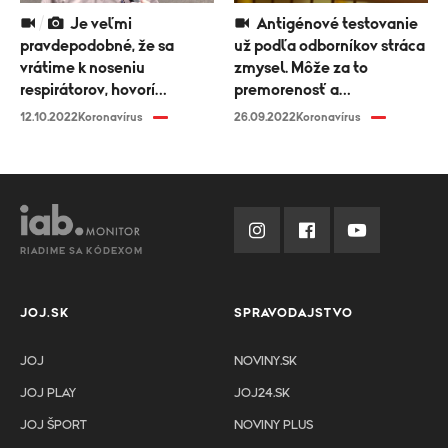
Je veľmi
Antigénové testovanie
pravdepodobné, že sa
už podľa odborníkov stráca
vrátime k noseniu
zmysel. Môže za to
respirátorov, hovorí
premorenosť a
infektológ Peter Sabaka
preočkovanosť
12.10.2022
Koronavírus
26.09.2022
Koronavírus
RIADIME SA KÓDEXOM
JOJ.SK
SPRAVODAJSTVO
JOJ
NOVINY.SK
JOJ PLAY
JOJ24.SK
JOJ ŠPORT
NOVINY PLUS