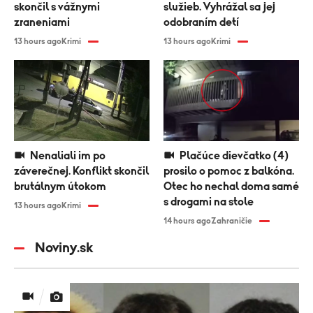
skončil s vážnymi
služieb. Vyhrážal sa jej
zraneniami
odobraním detí
13 hours ago
Krimi
13 hours ago
Krimi
Nenaliali im po
Plačúce dievčatko (4)
záverečnej. Konflikt skončil
prosilo o pomoc z balkóna.
brutálnym útokom
Otec ho nechal doma samé
s drogami na stole
13 hours ago
Krimi
14 hours ago
Zahraničie
Noviny.sk