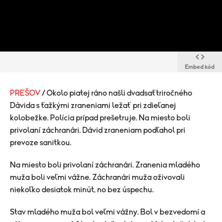
Embed kód
PREŠOV
/ Okolo piatej ráno našli dvadsaťtriročného
Dávida s ťažkými zraneniami ležať pri zdieľanej
kolobežke. Polícia prípad prešetruje. Na miesto boli
privolaní záchranári. Dávid zraneniam podľahol pri
prevoze sanitkou.
Na miesto boli privolaní záchranári. Zranenia mladého
muža boli veľmi vážne. Záchranári muža oživovali
niekoľko desiatok minút, no bez úspechu.
Stav mladého muža bol veľmi vážny. Bol v bezvedomí a