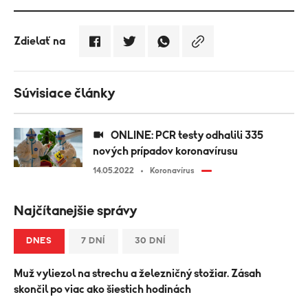
Zdielať na
Súvisiace články
ONLINE: PCR testy odhalili 335
nových prípadov koronavírusu
14.05.2022
Koronavírus
Najčítanejšie správy
DNES
7 DNÍ
30 DNÍ
Muž vyliezol na strechu a železničný stožiar. Zásah
skončil po viac ako šiestich hodinách