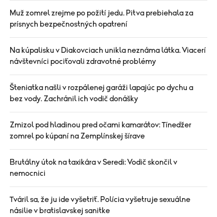
Muž zomrel zrejme po požití jedu. Pitva prebiehala za
prísnych bezpečnostných opatrení
Na kúpalisku v Diakovciach unikla neznáma látka. Viacerí
návštevníci pociťovali zdravotné problémy
Šteniatka našli v rozpálenej garáži lapajúc po dychu a
bez vody. Zachránil ich vodič donášky
Zmizol pod hladinou pred očami kamarátov: Tínedžer
zomrel po kúpaní na Zemplínskej šírave
Brutálny útok na taxikára v Seredi: Vodič skončil v
nemocnici
Tváril sa, že ju ide vyšetriť. Polícia vyšetruje sexuálne
násilie v bratislavskej sanitke