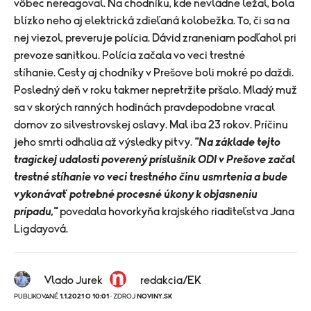
vôbec nereagoval. Na chodníku, kde nevládne ležal, bola
blízko neho aj elektrická zdieľaná kolobežka. To, či sa na
nej viezol, preveruje polícia. Dávid zraneniam podľahol pri
prevoze sanitkou. Polícia začala vo veci trestné
stíhanie. Cesty aj chodníky v Prešove boli mokré po daždi.
Posledný deň v roku takmer nepretržite pršalo. Mladý muž
sa v skorých ranných hodinách pravdepodobne vracal
domov zo silvestrovskej oslavy. Mal iba 23 rokov. Príčinu
jeho smrti odhalia až výsledky pitvy.
"Na základe tejto
tragickej udalosti poverený príslušník ODI v Prešove začal
trestné stíhanie vo veci trestného činu usmrtenia a bude
vykonávať potrebné procesné úkony k objasneniu
prípadu,"
povedala hovorkyňa krajského riaditeľstva Jana
Ligdayová.
Vlado Jurek
redakcia/EK
PUBLIKOVANÉ
1.1.2021 O 10:01
· ZDROJ
NOVINY.SK