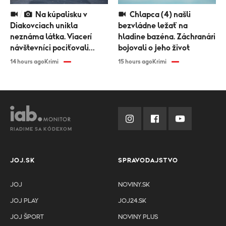
Na kúpalisku v
Chlapca (4) našli
Diakovciach unikla
bezvládne ležať na
neznáma látka. Viacerí
hladine bazéna. Záchranári
návštevníci pociťovali
bojovali o jeho život
zdravotné problémy
14 hours ago
Krimi
15 hours ago
Krimi
RIADIME SA KÓDEXOM
JOJ.SK
SPRAVODAJSTVO
JOJ
NOVINY.SK
JOJ PLAY
JOJ24.SK
JOJ ŠPORT
NOVINY PLUS