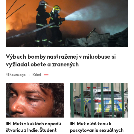
Výbuch bomby nastraženej v mikrobuse si
vyžiadal obete a zranených
11 hours ago
Krimi
Muži v kuklách napadli
Muž nútil ženu k
štvoricu z Indie. Študent
poskytovaniu sexuálnych