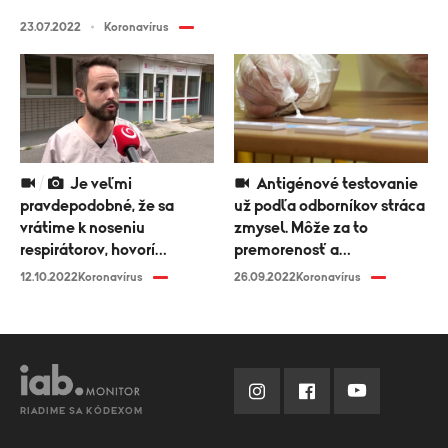
23.07.2022
Koronavírus
Je veľmi
Antigénové testovanie
pravdepodobné, že sa
už podľa odborníkov stráca
vrátime k noseniu
zmysel. Môže za to
respirátorov, hovorí
premorenosť a
infektológ Peter Sabaka
preočkovanosť
12.10.2022
Koronavírus
26.09.2022
Koronavírus
RIADIME SA KÓDEXOM