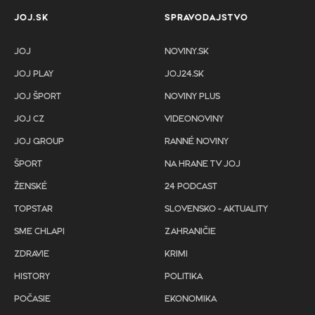
JOJ.SK
SPRAVODAJSTVO
JOJ
NOVINY.SK
JOJ PLAY
JOJ24.SK
JOJ ŠPORT
NOVINY PLUS
JOJ CZ
VIDEONOVINY
JOJ GROUP
RANNÉ NOVINY
ŠPORT
NA HRANE TV JOJ
ŽENSKÉ
24 PODCAST
TOPSTAR
SLOVENSKO - AKTUALITY
SME CHLAPI
ZAHRANIČIE
ZDRAVIE
KRIMI
HISTORY
POLITIKA
POČASIE
EKONOMIKA