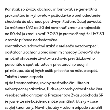
Konštiak zo Zväzu obchodu informoval, že generálna
prokuratúra im vyhovela v požiadavke o prehodnotenie
chodenia do obchodu pozitívnym ľuďom. Ďalej povedal,
že má teraz ÚVZ do 30 dní navrhnúť zmenu a najneskôr
do 90 dní ju zrealizovať. ZO SR je presvedčený, že ÚVZ SR
v tomto prípade nedostatočne
identifikoval zdravotné riziká a nielenže nezabezpečil
dostatočnú ochranu pred šírením choroby Covid-19, ale
umožnil ohrozenie životov a zdravia prevádzkového
personálu a spotrebiteľov v priestoroch predajní
pri nákupe, ale aj iných osôb pri ceste na nákup a späť.
Takéto konanie spadá
aj do trestnoprávnej roviny trestného činu šírenia
nebezpečnej nákazlivej ľudskej choroby a trestného činu
všeobecného ohrozenia. Prezidentovi Zväzu obchodu SR
je jasné, že nie každému môže pomáhať blízky v čase
svojej karantény. Navrhuje, aby v takom prípade zasiahli