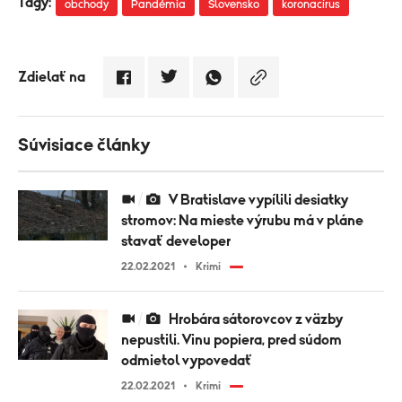
Tagy:
obchody
Pandémia
Slovensko
koronacírus
Zdielať na
Súvisiace články
V Bratislave vypílili desiatky
stromov: Na mieste výrubu má v pláne
stavať developer
22.02.2021
Krimi
Hrobára sátorovcov z väzby
nepustili. Vinu popiera, pred súdom
odmietol vypovedať
22.02.2021
Krimi