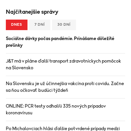
Najčítanejšie správy
DNES
7 DNÍ
30 DNÍ
Sociálne dávky počas pandémie. Prinášame dôležité
prelinky
J&T má v pláne ďalší transport zdravotníckych pomôcok
na Slovensko
Na Slovensku je už účinnejšia vakcína proti covidu. Začne
sa ňou očkovať budúci týždeň
ONLINE: PCR testy odhalili 335 nových prípadov
koronavírusu
Po Michalovciach hlási ďalšie potvrdené prípady medzi