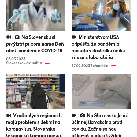
Na Slovensku si
Ministerstvo v USA
prvýkrát pripomíname Deň
pripúšťa, že pandémia
obetí pandémie COVID-19
nastala v dôsledku úniku
vírusu z laboratória
06.03.2023
Slovensko - aktuality
27.02.2023
Zahraničie
V odľahlých regiónoch
Na Slovensku je už
majú problém s liekmi na
účinnejšia vakcína proti
koronavírus. Slovenská
covidu. Začne sa ňou
lekárnická komora apeluje
očkovať budúci týždeň