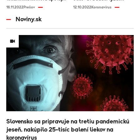
na ministerstvo
16.11.2022
Prešov
12.10.2022
Koronavírus
Noviny.sk
Slovensko sa pripravuje na tretiu pandemickú
jeseň, nakúpilo 25-tisíc balení liekov na
koronavírus