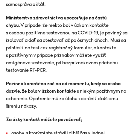
samospráva a štát.
Ministerstvo zdravotníctva upozorňuje na častú
chybu.
V prípade, že niekto bol v úzkom kontakte
s osobou pozitívne testovanou na COVID-19, je povinný sa
izolovať a dať sa otestovať až po ôsmych dňoch. Musí sa
prihlásiť na test cez registračný formulár, o kontakte
s pozitívnym v prípade príznakov môžete využiť
antigénové testovanie, pri bezpríznakovom priebehu
testovanie RT-PCR.
Povinná karanténa začína od momentu, kedy sa osoba
dozvie, že bola v úzkom kontakte
s niekým pozitívnym na
ochorenie. Opatrenie má za úlohu zabrániť ďalšiemu
šíreniu nákazy.
Za úzky kontakt môžete považovať
:
osoby, s ktorými ste strávili dlhší čas v jednej