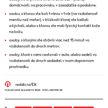
domácnosti, na pracovisku, v zasadačke a podobne,
osobu, s ktorou ste boli tvárou v tvár (na vzdialenosť
menšiu než meter), v blízkosti ktorej ste kašlali
a kýchali, alebo s ktorou ste mali fyzický kontakt kože
na kožu,
osoby, s ktorými ste strávili viac než 15 minút vo
vzdialenosti do dvoch metrov,
osoby, ktoré s vami cestovali v aute, alebo sedeli vo
vzdialenosti do dvoch sedadiel v inom dopravnom
prostriedku.
redakcia/EK
PUBLIKOVANÉ
22.2.2021 O 19:20
· ZDROJ
NOVINY.SK