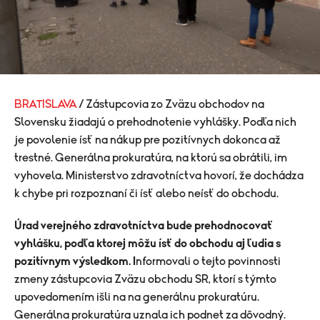
BRATISLAVA
/ Zástupcovia zo Zväzu obchodov na
Slovensku žiadajú o prehodnotenie vyhlášky. Podľa nich
je povolenie ísť na nákup pre pozitívnych dokonca až
trestné. Generálna prokuratúra, na ktorú sa obrátili, im
vyhovela. Ministerstvo zdravotníctva hovorí, že dochádza
k chybe pri rozpoznaní či ísť alebo neísť do obchodu.
Úrad verejného zdravotníctva bude prehodnocovať
vyhlášku, podľa ktorej môžu ísť do obchodu aj ľudia s
pozitívnym výsledkom. I
nformovali o tejto povinnosti
zmeny
zástupcovia Zväzu obchodu SR, ktorí s týmto
upovedomením išli na na generálnu prokuratúru.
Generálna prokuratúra uznala ich podnet za dôvodný.