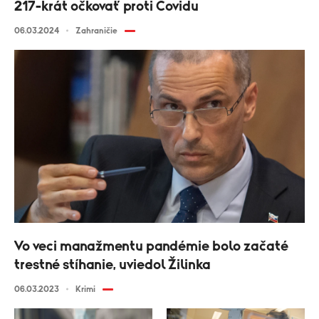
217-krát očkovať proti Covidu
06.03.2024
Zahraničie
Vo veci manažmentu pandémie bolo začaté
trestné stíhanie, uviedol Žilinka
06.03.2023
Krimi