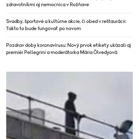
zdravotníkmi aj nemocnica v Rožňave
Svadby, športové a kultúrne akcie, či obed v reštaurácii:
Takto to bude fungovať po novom
Pozdrav doby koronavírusu: Nový prvok etikety ukázali aj
premiér Pellegrini a moderátorka Mária Ölvedyová