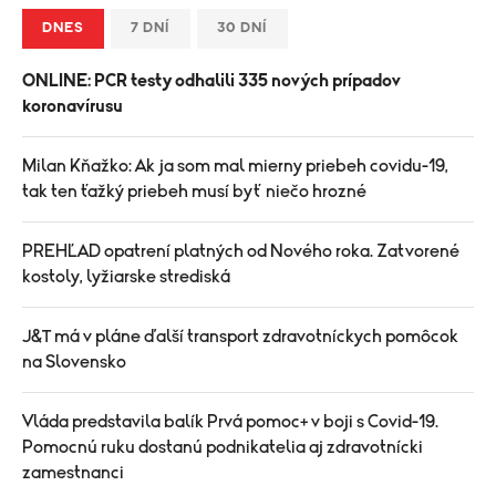
DNES
7 DNÍ
30 DNÍ
ONLINE: PCR testy odhalili 335 nových prípadov
koronavírusu
Milan Kňažko: Ak ja som mal mierny priebeh covidu-19,
tak ten ťažký priebeh musí byť niečo hrozné
PREHĽAD opatrení platných od Nového roka. Zatvorené
kostoly, lyžiarske strediská
J&T má v pláne ďalší transport zdravotníckych pomôcok
na Slovensko
Vláda predstavila balík Prvá pomoc+ v boji s Covid-19.
Pomocnú ruku dostanú podnikatelia aj zdravotnícki
zamestnanci