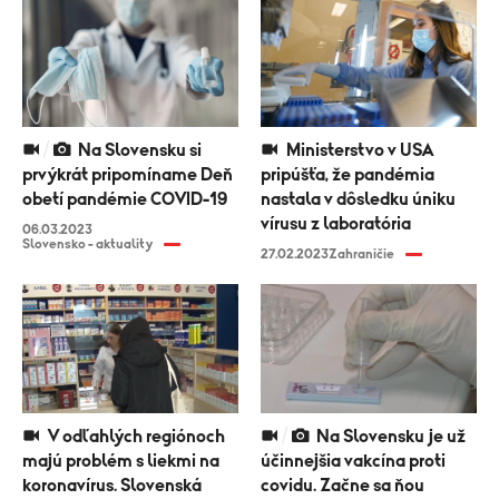
Na Slovensku si
Ministerstvo v USA
prvýkrát pripomíname Deň
pripúšťa, že pandémia
obetí pandémie COVID-19
nastala v dôsledku úniku
vírusu z laboratória
06.03.2023
Slovensko - aktuality
27.02.2023
Zahraničie
V odľahlých regiónoch
Na Slovensku je už
majú problém s liekmi na
účinnejšia vakcína proti
koronavírus. Slovenská
covidu. Začne sa ňou