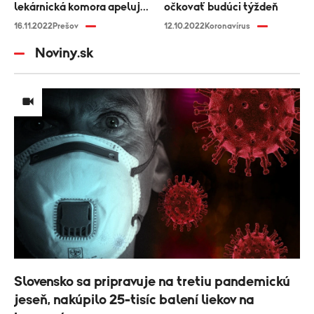
lekárnická komora apeluje
očkovať budúci týždeň
na ministerstvo
16.11.2022
Prešov
12.10.2022
Koronavírus
Noviny.sk
Slovensko sa pripravuje na tretiu pandemickú
jeseň, nakúpilo 25-tisíc balení liekov na