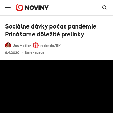
Sociálne dávky počas pandémie.
Prinášame dôležité prelinky
Ján Mečiar
redakcia/EK
9.4.2020
Koronavírus