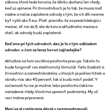
zákona, ktoré teda hovoria, že dávku dostanú len vtedy,
keď sú splnené. Pri živnostníkoch je to tak, že musia mať
riadne a načas zaplatené odvody s tým, že ich dlh nesmie
byť vyšší ako 5 eur. Platí pravidlo, že za predchádzajúci
mesiac, ať nie do 8. ale do konca aktuálneho mesiaca
stačí, ak odvody budú zaplatené.
Keď sme pri tých odvodoch. Ako je to s tým odkladom
odvodov, o čom sa teraz hovorí najčastejšie?
Aktuálne na tom sociálna poisťovňa pracuje. Takisto to
bude fungovať cez elektronický formulár. Tieto žiadosti si
živnostníci a zamestnávatelia, u ktorých je pokles tržieb a
obratu viac ako 40 percent, tak si budú môcť podať. V
súčasnosti to nie je možné, lebo poisťovňa čaká na
nariadenie vlády, ktorá ma upresniť podmienky. My už
veci máme pripravené.
Mení sa aj vyplácanie dávok v nezamestnanosti.