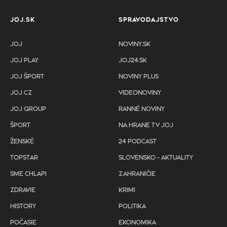
JOJ.SK
SPRAVODAJSTVO
JOJ
NOVINY.SK
JOJ PLAY
JOJ24.SK
JOJ ŠPORT
NOVINY PLUS
JOJ CZ
VIDEONOVINY
JOJ GROUP
RANNÉ NOVINY
ŠPORT
NA HRANE TV JOJ
ŽENSKÉ
24 PODCAST
TOPSTAR
SLOVENSKO - AKTUALITY
SME CHLAPI
ZAHRANIČIE
ZDRAVIE
KRIMI
HISTORY
POLITIKA
POČASIE
EKONOMIKA