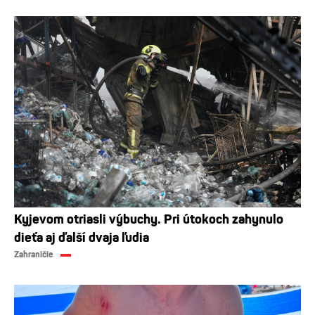
Kyjevom otriasli výbuchy. Pri útokoch zahynulo
dieťa aj ďalší dvaja ľudia
Zahraničie