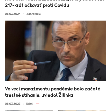
217-krát očkovať proti Covidu
06.03.2024
Zahraničie
Vo veci manažmentu pandémie bolo začaté
trestné stíhanie, uviedol Žilinka
06.03.2023
Krimi