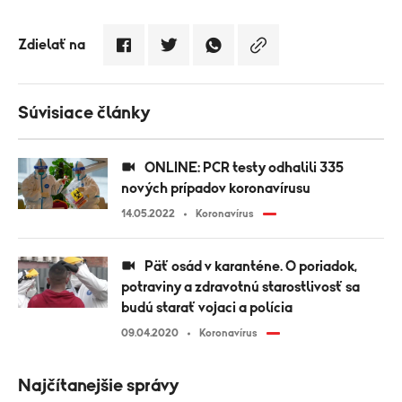
Zdielať na
Súvisiace články
ONLINE: PCR testy odhalili 335
nových prípadov koronavírusu
14.05.2022
Koronavírus
Päť osád v karanténe. O poriadok,
potraviny a zdravotnú starostlivosť sa
budú starať vojaci a polícia
09.04.2020
Koronavírus
Najčítanejšie správy