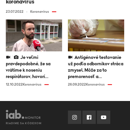
koronavírus
23.07.2022
Koronavírus
Je veľmi
Antigénové testovanie
pravdepodobné, že sa
už podľa odborníkov stráca
vrátime k noseniu
zmysel. Môže za to
respirátorov, hovorí
premorenosť a
infektológ Peter Sabaka
preočkovanosť
12.10.2022
Koronavírus
26.09.2022
Koronavírus
RIADIME SA KÓDEXOM