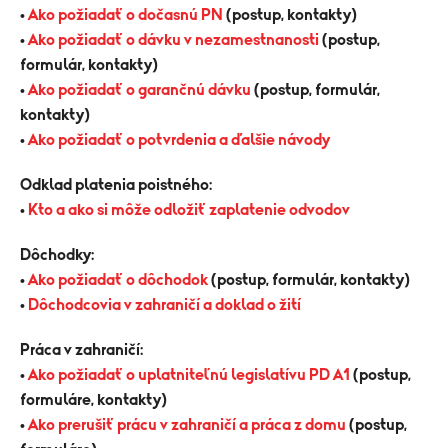
•
Ako požiadať o dočasnú PN
(postup, kontakty)
•
Ako požiadať o dávku v nezamestnanosti
(postup,
formulár, kontakty)
•
Ako požiadať o garančnú dávku
(postup, formulár,
kontakty)
•
Ako požiadať o potvrdenia a ďalšie návody
Odklad platenia poistného:
•
Kto a ako si môže odložiť zaplatenie odvodov
Dôchodky:
•
Ako požiadať o dôchodok
(postup, formulár, kontakty)
•
Dôchodcovia v zahraničí a doklad o žití
Práca v zahraničí:
•
Ako požiadať o uplatniteľnú legislatívu PD A1
(postup,
formuláre, kontakty)
•
Ako prerušiť prácu v zahraničí a práca z domu
(postup,