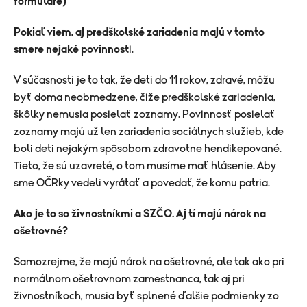
formuláre)
Pokiaľ viem, aj predškolské zariadenia majú v tomto
smere nejaké povinnost
i.
V súčasnosti je to tak, že deti do 11 rokov, zdravé, môžu
byť doma neobmedzene, čiže predškolské zariadenia,
škôlky nemusia posielať zoznamy. Povinnosť posielať
zoznamy majú už len zariadenia sociálnych služieb, kde
boli deti nejakým spôsobom zdravotne hendikepované.
Tieto, že sú uzavreté, o tom musíme mať hlásenie. Aby
sme OČRky vedeli vyrátať a povedať, že komu patria.
Ako je to so živnostníkmi a SZČO. Aj tí majú nárok na
ošetrovné?
Samozrejme, že majú nárok na ošetrovné, ale tak ako pri
normálnom ošetrovnom zamestnanca, tak aj pri
živnostníkoch, musia byť splnené ďalšie podmienky zo