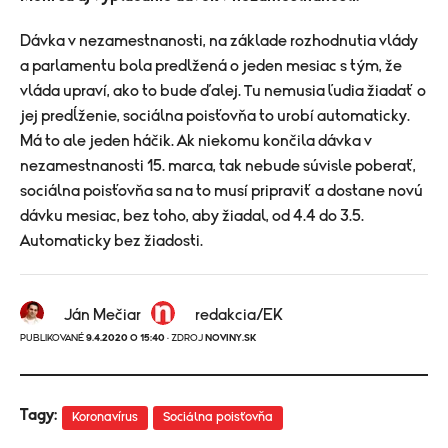
Dávka v nezamestnanosti, na základe rozhodnutia vlády
a parlamentu bola predlžená o jeden mesiac s tým, že
vláda upraví, ako to bude ďalej. Tu nemusia ľudia žiadať o
jej predĺženie, sociálna poisťovňa to urobí automaticky.
Má to ale jeden háčik. Ak niekomu končila dávka v
nezamestnanosti 15. marca, tak nebude súvisle poberať,
sociálna poisťovňa sa na to musí pripraviť a dostane novú
dávku mesiac, bez toho, aby žiadal, od 4.4 do 3.5.
Automaticky bez žiadosti.
Ján Mečiar
redakcia/EK
PUBLIKOVANÉ
9.4.2020 O 15:40
· ZDROJ
NOVINY.SK
Tagy:
Koronavírus
Sociálna poisťovňa