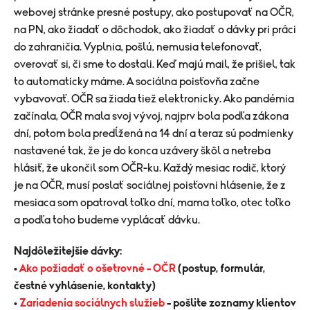
webovej stránke presné postupy, ako postupovať na OČR,
na PN, ako žiadať o dôchodok, ako žiadať o dávky pri práci
do zahraničia. Vyplnia, pošlú, nemusia telefonovať,
overovať si, či sme to dostali. Keď majú mail, že prišiel, tak
to automaticky máme. A sociálna poisťovňa začne
vybavovať. OČR sa žiada tiež elektronicky. Ako pandémia
začínala, OČR mala svoj vývoj, najprv bola podľa zákona
dní, potom bola predĺžená na 14 dní a teraz sú podmienky
nastavené tak, že je do konca uzávery škôl a netreba
hlásiť, že ukončil som OČR-ku. Každý mesiac rodič, ktorý
je na OČR, musí poslať sociálnej poisťovni hlásenie, že z
mesiaca som opatroval toľko dní, mama toľko, otec toľko
a podľa toho budeme vyplácať dávku.
Najdôležitejšie dávky:
•
Ako požiadať o ošetrovné – OČR
(postup, formulár,
čestné vyhlásenie, kontakty)
•
Zariadenia sociálnych služieb
– pošlite zoznamy klientov