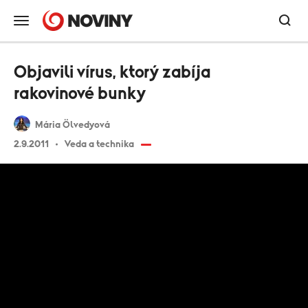
Objavili vírus, ktorý zabíja
rakovinové bunky
Mária Ölvedyová
2.9.2011
Veda a technika