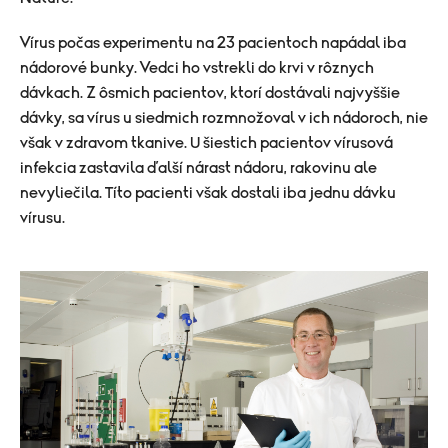
Vírus počas experimentu na 23 pacientoch napádal iba
nádorové bunky. Vedci ho vstrekli do krvi v rôznych
dávkach. Z ôsmich pacientov, ktorí dostávali najvyššie
dávky, sa vírus u siedmich rozmnožoval v ich nádoroch, nie
však v zdravom tkanive. U šiestich pacientov vírusová
infekcia zastavila ďalší nárast nádoru, rakovinu ale
nevyliečila. Títo pacienti však dostali iba jednu dávku
vírusu.