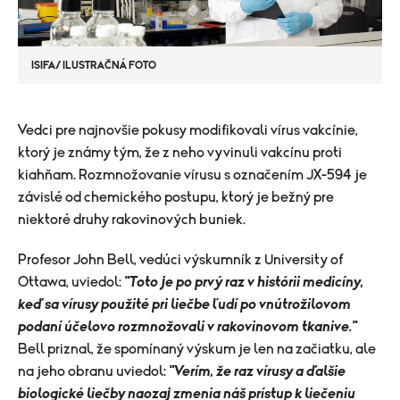
ISIFA/ ILUSTRAČNÁ FOTO
Vedci pre najnovšie pokusy modifikovali vírus vakcínie,
ktorý je známy tým, že z neho vyvinuli vakcínu proti
kiahňam. Rozmnožovanie vírusu s označením JX-594 je
závislé od chemického postupu, ktorý je bežný pre
niektoré druhy rakovinových buniek.
Profesor John Bell, vedúci výskumník z University of
Ottawa, uviedol:
"Toto je po prvý raz v histórii medicíny,
keď sa vírusy použité pri liečbe ľudí po vnútrožilovom
podaní účelovo rozmnožovali v rakovinovom tkanive."
Bell priznal, že spomínaný výskum je len na začiatku, ale
na jeho obranu uviedol:
"Verím, že raz vírusy a ďalšie
biologické liečby naozaj zmenia náš prístup k liečeniu