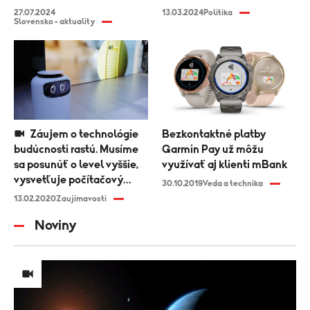
27.07.2024
13.03.2024
Politika
Slovensko - aktuality
Záujem o technológie
Bezkontaktné platby
budúcnosti rastú. Musíme
Garmin Pay už môžu
sa posunúť o level vyššie,
využívať aj klienti mBank
vysvetľuje počítačový
30.10.2019
Veda a technika
vedec Martin Spano
13.02.2020
Zaujímavosti
Noviny