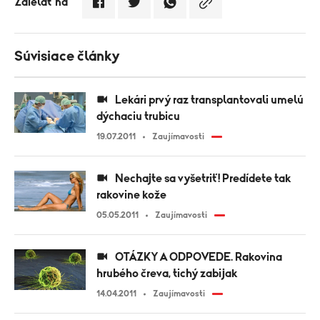
Zdielať na
Súvisiace články
Lekári prvý raz transplantovali umelú
dýchaciu trubicu
19.07.2011
Zaujímavosti
Nechajte sa vyšetriť! Predídete tak
rakovine kože
05.05.2011
Zaujímavosti
OTÁZKY A ODPOVEDE. Rakovina
hrubého čreva, tichý zabijak
14.04.2011
Zaujímavosti