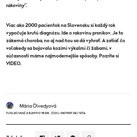
rakoviny".
Viac ako 2000 pacientok na Slovensku si každý rok
vypočuje krutú diagnózu. Ide o rakovinu prsníkov. Je to
zákerná choroba, no aj nad ňou sa dá vyhrať. A zatiaľ čo
voľakedy sa bojovalo kozími výkalmi či žabami, v
súčasnosti máme najmodernejšie spôsoby. Pozrite si
VIDEO.
Mária Ölvedyová
PUBLIKOVANÉ
2.9.2011 O 15:08
· ZDROJ
NOVINY.SK/ SITA