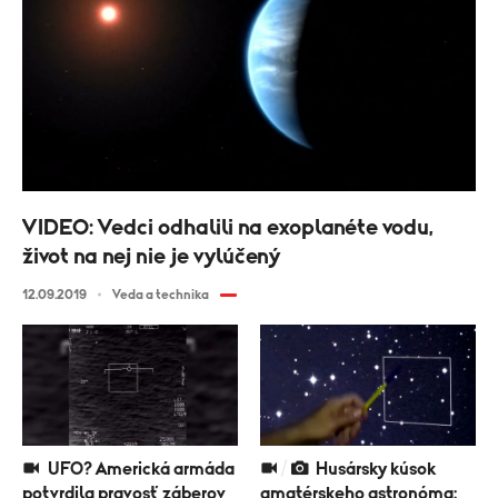
VIDEO: Vedci odhalili na exoplanéte vodu,
život na nej nie je vylúčený
12.09.2019
Veda a technika
UFO? Americká armáda
Husársky kúsok
potvrdila pravosť záberov
amatérskeho astronóma: