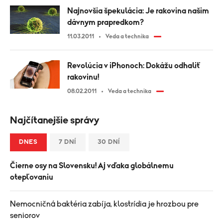
Najnovšia špekulácia: Je rakovina našim
dávnym prapredkom?
11.03.2011
Veda a technika
Revolúcia v iPhonoch: Dokážu odhaliť
rakovinu!
08.02.2011
Veda a technika
Najčítanejšie správy
DNES
7 DNÍ
30 DNÍ
Čierne osy na Slovensku! Aj vďaka globálnemu
otepľovaniu
Nemocničná baktéria zabíja, klostrídia je hrozbou pre
seniorov