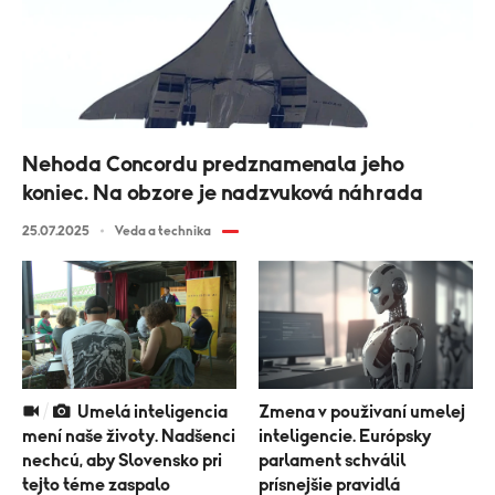
Nehoda Concordu predznamenala jeho
koniec. Na obzore je nadzvuková náhrada
25.07.2025
Veda a technika
Umelá inteligencia
Zmena v použivaní umelej
mení naše životy. Nadšenci
inteligencie. Európsky
nechcú, aby Slovensko pri
parlament schválil
tejto téme zaspalo
prísnejšie pravidlá