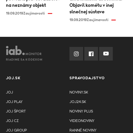
na neznámy objekt
Objavil kométu v inej
slnečnej sústave
19.09.2019
Zaujímavosti
19.09.2019
Zaujímavosti
RIADIME SA KÓDEXOM
JOJ.SK
SPRAVODAJSTVO
JOJ
NOVINY.SK
JOJ PLAY
JOJ24.SK
JOJ ŠPORT
NOVINY PLUS
JOJ CZ
VIDEONOVINY
JOJ GROUP
RANNÉ NOVINY