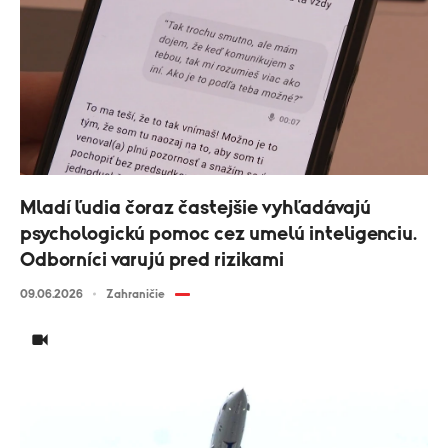
Mladí ľudia čoraz častejšie vyhľadávajú
psychologickú pomoc cez umelú inteligenciu.
Odborníci varujú pred rizikami
09.06.2026
Zahraničie