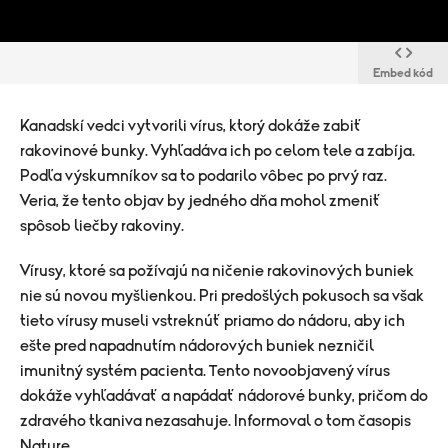
Embed kód
Kanadskí vedci vytvorili vírus, ktorý dokáže zabiť
rakovinové bunky. Vyhľadáva ich po celom tele a zabíja.
Podľa výskumníkov sa to podarilo vôbec po prvý raz.
Veria, že tento objav by jedného dňa mohol zmeniť
spôsob liečby rakoviny.
Vírusy, ktoré sa požívajú na ničenie rakovinových buniek
nie sú novou myšlienkou. Pri predošlých pokusoch sa však
tieto vírusy museli vstreknúť priamo do nádoru, aby ich
ešte pred napadnutím nádorových buniek nezničil
imunitný systém pacienta. Tento novoobjavený vírus
dokáže vyhľadávať a napádať nádorové bunky, pričom do
zdravého tkaniva nezasahuje. Informoval o tom časopis
Nature.