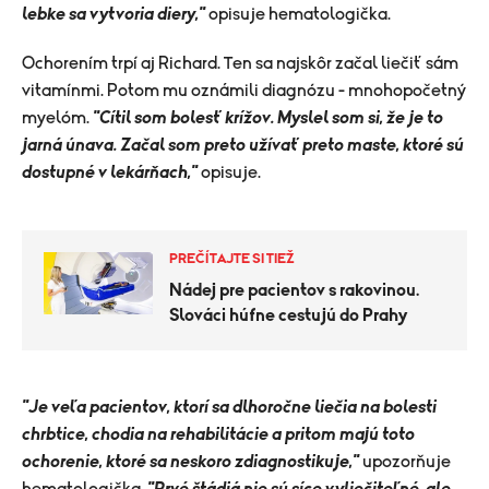
lebke sa vytvoria diery,"
opisuje hematologička.
Ochorením trpí aj Richard. Ten sa najskôr začal liečiť sám
vitamínmi. Potom mu oznámili diagnózu - mnohopočetný
myelóm.
"Cítil som bolesť krížov. Myslel som si, že je to
jarná únava. Začal som preto užívať preto maste, ktoré sú
dostupné v lekárňach,"
opisuje.
PREČÍTAJTE SI TIEŽ
Nádej pre pacientov s rakovinou.
Slováci húfne cestujú do Prahy
"Je veľa pacientov, ktorí sa dlhoročne liečia na bolesti
chrbtice, chodia na rehabilitácie a pritom majú toto
ochorenie, ktoré sa neskoro zdiagnostikuje,"
upozorňuje