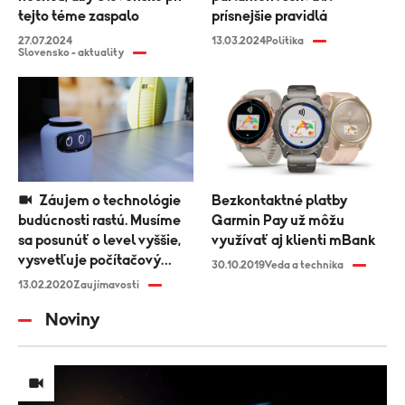
tejto téme zaspalo
prísnejšie pravidlá
27.07.2024
13.03.2024
Politika
Slovensko - aktuality
Záujem o technológie
Bezkontaktné platby
budúcnosti rastú. Musíme
Garmin Pay už môžu
sa posunúť o level vyššie,
využívať aj klienti mBank
vysvetľuje počítačový
30.10.2019
Veda a technika
vedec Martin Spano
13.02.2020
Zaujímavosti
Noviny