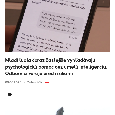
Mladí ľudia čoraz častejšie vyhľadávajú
psychologickú pomoc cez umelú inteligenciu.
Odborníci varujú pred rizikami
09.06.2026
Zahraničie