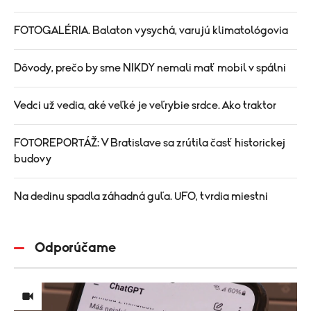
FOTOGALÉRIA. Balaton vysychá, varujú klimatológovia
Dôvody, prečo by sme NIKDY nemali mať mobil v spálni
Vedci už vedia, aké veľké je veľrybie srdce. Ako traktor
FOTOREPORTÁŽ: V Bratislave sa zrútila časť historickej
budovy
Na dedinu spadla záhadná guľa. UFO, tvrdia miestni
Odporúčame