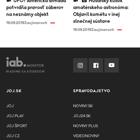
UFO? Americká armáda
Husársky kúsok
potvrdila pravosť záberov
amatérskeho astronóma:
na neznámy objekt
Objavil kométu v inej
slnečnej sústave
19.09.2019
Zaujímavosti
19.09.2019
Zaujímavosti
RIADIME SA KÓDEXOM
JOJ.SK
SPRAVODAJSTVO
JOJ
NOVINY.SK
JOJ PLAY
JOJ24.SK
JOJ ŠPORT
NOVINY PLUS
JOJ CZ
VIDEONOVINY