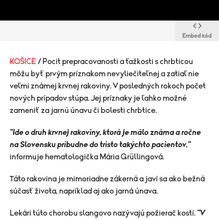
Embed kód
KOŠICE
/ Pocit prepracovanosti a ťažkosti s chrbticou
môžu byť prvým príznakom nevyliečiteľnej a zatiaľ nie
veľmi známej krvnej rakoviny. V posledných rokoch počet
nových prípadov stúpa. Jej príznaky je ľahko možné
zameniť za jarnú únavu či bolesti chrbtice.
"Ide o druh krvnej rakoviny, ktorá je málo známa a ročne
na Slovensku pribudne do tristo takýchto pacientov,"
informuje hematologička Mária Grüllingová.
Táto rakovina je mimoriadne zákerná a javí sa ako bežná
súčasť života, napríklad aj ako jarná únava.
Lekári túto chorobu slangovo nazývajú požierač kostí.
"V