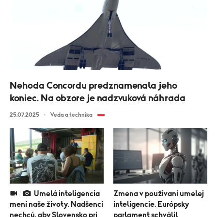
Nehoda Concordu predznamenala jeho
koniec. Na obzore je nadzvuková náhrada
25.07.2025
Veda a technika
Umelá inteligencia
Zmena v použivaní umelej
mení naše životy. Nadšenci
inteligencie. Európsky
nechcú, aby Slovensko pri
parlament schválil