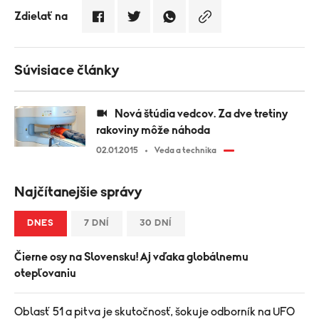
Zdielať na
Súvisiace články
Nová štúdia vedcov. Za dve tretiny
rakoviny môže náhoda
02.01.2015
Veda a technika
Najčítanejšie správy
DNES
7 DNÍ
30 DNÍ
Čierne osy na Slovensku! Aj vďaka globálnemu
otepľovaniu
Oblasť 51 a pitva je skutočnosť, šokuje odborník na UFO