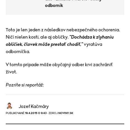
odborník
Toto je len jeden z následkov nebezpečného ochorenia.
Ničí nielen kosti, ale aj obličky.
"Dochádza k zlyhaniu
obličiek, človek môže prestať chodiť,"
vyratúva
odborníčka.
V tomto prípade môže obyčajný odber krvi zachrániť
život.
Pozrite si reportáž:
Jozef Kačmáry
PUBLIKOVANÉ
19.4.2015 O 9:43
· ZDROJ
NOVINY.SK