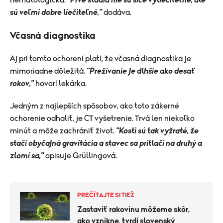
hematologička.
"Prvé štádiá nie sú síce vyliečiteľné, ale
sú veľmi dobre liečiteľné,"
dodáva.
Včasná diagnostika
Aj pri tomto ochorení platí, že včasná diagnostika je
mimoriadne dôležitá.
"Prežívanie je dlhšie ako desať
rokov,"
hovorí lekárka.
Jedným z najlepších spôsobov, ako toto zákerné
ochorenie odhaliť, je CT vyšetrenie. Trvá len niekoľko
minút a môže zachrániť život.
"Kosti sú tak vyžraté, že
stačí obyčajná gravitácia a stavec sa pritlačí na druhý a
zlomí sa,"
opisuje Grüllingová.
PREČÍTAJTE SI TIEŽ
Zastaviť rakovinu môžeme skôr,
ako vznikne, tvrdí slovenský