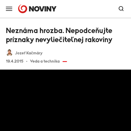
Neznáma hrozba. Nepodceňujte
príznaky nevyliečiteľnej rakoviny
Jozef Kačmáry
19.4.2015
Veda a technika