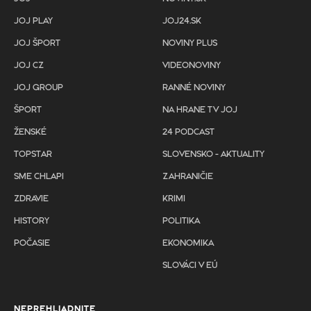
JOJ PLAY
JOJ24.SK
JOJ ŠPORT
NOVINY PLUS
JOJ CZ
VIDEONOVINY
JOJ GROUP
RANNÉ NOVINY
ŠPORT
NA HRANE TV JOJ
ŽENSKÉ
24 PODCAST
TOPSTAR
SLOVENSKO - AKTUALITY
SME CHLAPI
ZAHRANIČIE
ZDRAVIE
KRIMI
HISTORY
POLITIKA
POČASIE
EKONOMIKA
SLOVÁCI V EÚ
NEPREHLIADNITE