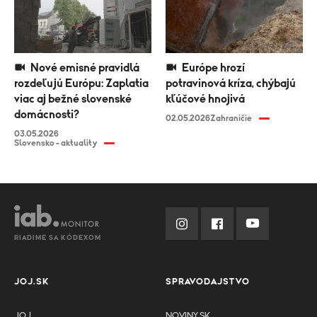
Nové emisné pravidlá
Európe hrozí
rozdeľujú Európu: Zaplatia
potravinová kríza, chýbajú
viac aj bežné slovenské
kľúčové hnojivá
domácnosti?
02.05.2026
Zahraničie
03.05.2026
Slovensko - aktuality
RIADIME SA KÓDEXOM
JOJ.SK
SPRAVODAJSTVO
JOJ
NOVINY.SK