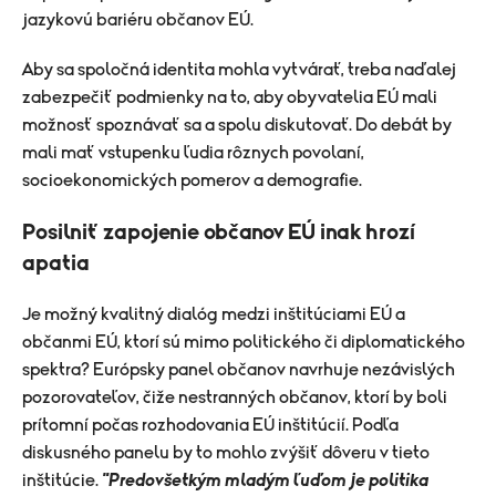
jazykovú bariéru občanov EÚ.
Aby sa spoločná identita mohla vytvárať, treba naďalej
zabezpečiť podmienky na to, aby obyvatelia EÚ mali
možnosť spoznávať sa a spolu diskutovať. Do debát by
mali mať vstupenku ľudia rôznych povolaní,
socioekonomických pomerov a demografie.
Posilniť zapojenie občanov EÚ inak hrozí
apatia
Je možný kvalitný dialóg medzi inštitúciami EÚ a
občanmi EÚ, ktorí sú mimo politického či diplomatického
spektra? Európsky panel občanov navrhuje nezávislých
pozorovateľov, čiže nestranných občanov, ktorí by boli
prítomní počas rozhodovania EÚ inštitúcií. Podľa
diskusného panelu by to mohlo zvýšiť dôveru v tieto
inštitúcie.
"Predovšetkým mladým ľuďom je politika