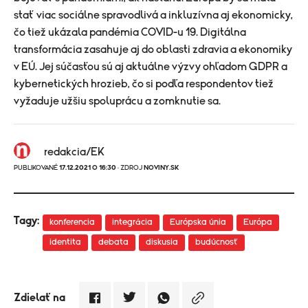
stať viac sociálne spravodlivá a inkluzívna aj ekonomicky,
čo tiež ukázala pandémia COVID-u 19. Digitálna
transformácia zasahuje aj do oblasti zdravia a ekonomiky
v EÚ. Jej súčasťou sú aj aktuálne výzvy ohľadom GDPR a
kybernetických hrozieb, čo si podľa respondentov tiež
vyžaduje užšiu spoluprácu a zomknutie sa.
redakcia/EK
PUBLIKOVANÉ
17.12.2021 O 16:30
· ZDROJ
NOVINY.SK
Tagy:
konferencia
integrácia
Európska únia
Európa
identita
debata
diskusia
budúcnosť
Zdielať na