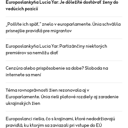
Europoslankyňa Lucia Yar: Je dôležité dostávať ženy do
vedúcich pozícií
„Pošlite ich späť,“ znelo v europarlamente. Únia schválila
prísnejšie pravidlá pre migrantov
Europoslankyňa Lucia Yar: Partizánčiny niektorých
premiérov sa nemôžu diať
Cenzúra alebo prispôsobenie sa dobe? Sloboda na
internete sa mení
Téma rovnoprávnosti žien rezonovala aj v
Europarlamente. Únia rieši platové rozdiely aj zaradenie
ukrajinských žien
Europoslanci riešia, čo s krajinami, ktoré nedodržiavajú
pravidlá, ku ktorým sa zaviazali pri vstupe do EÚ