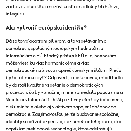
zachovať pluralitu a nezávislosť a mediálny trh EÚ svoji
integritu.
Ako vytvoriť európsku identitu?
Dá sa to vďaka trom pilierom, a to vzdelávaním o
demokracii, spoločným európskym hodnotám a
informáciám o EÚ. Kladný prístup k EÚ a jej hodnotám
môže viesť ku viac harmonickému a viac
demokratickému životu naprieč členskými štátmi. Prečo
by to tak malo byť? Odpoveď je nasledovná, mladí ľudia
by dostali kvalitné vzdelanie o demokratických
procesoch, čo by v značnej miere zamedzilo populizmu a
šíreniu dezinformácií. Ďalší pozitívny efekt by bolo menej
diskriminácie alebo aj v aktívom zapojení občanov do
demokracie. Zaujímavosťou je, že budovanie spoločnej
identity sa dá zabezpečiť aj cez umelú inteligenciu, ako
napríklad prekladové technológie, ktoré odstraňujú