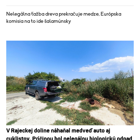
Nelegálna ťažba dreva prekračuje medze, Európska
komisia na to ide šalamúnsky
V Rajeckej doline náhaňal medveď auto aj
cyklistov. Príčinou bol nelegálny biologický odpad