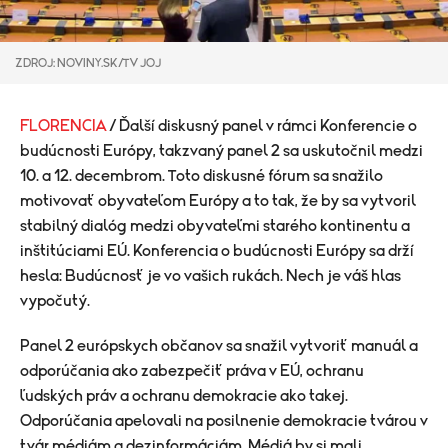
ZDROJ: NOVINY.SK/TV JOJ
FLORENCIA
/ Ďalší diskusný panel v rámci Konferencie o
budúcnosti Európy, takzvaný panel 2 sa uskutočnil medzi
10. a 12. decembrom. Toto diskusné fórum sa snažilo
motivovať obyvateľom Európy a to tak, že by sa vytvoril
stabilný dialóg medzi obyvateľmi starého kontinentu a
inštitúciami EÚ. Konferencia o budúcnosti Európy sa drží
hesla: Budúcnosť je vo vašich rukách. Nech je váš hlas
vypočutý.
Panel 2 európskych občanov sa snažil vytvoriť manuál a
odporúčania ako zabezpečiť práva v EÚ, ochranu
ľudských práv a ochranu demokracie ako takej.
Odporúčania apelovali na posilnenie demokracie tvárou v
tvár médiám a dezinformáciám. Médiá by si mali