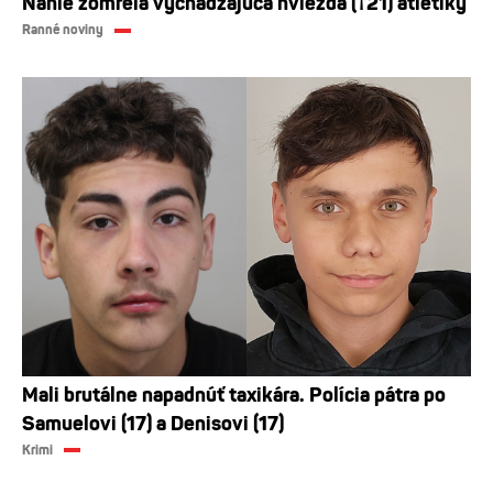
Náhle zomrela vychádzajúca hviezda (†21) atletiky
Ranné noviny
Mali brutálne napadnúť taxikára. Polícia pátra po
Samuelovi (17) a Denisovi (17)
Krimi