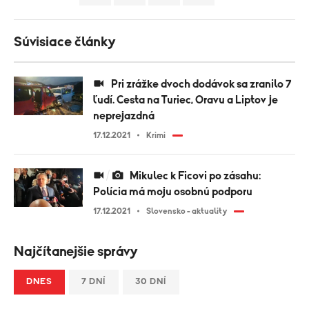
Súvisiace články
Pri zrážke dvoch dodávok sa zranilo 7
ľudí. Cesta na Turiec, Oravu a Liptov je
neprejazdná
17.12.2021
Krimi
Mikulec k Ficovi po zásahu:
Polícia má moju osobnú podporu
17.12.2021
Slovensko - aktuality
Najčítanejšie správy
DNES
7 DNÍ
30 DNÍ