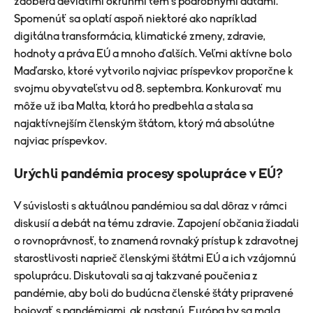
zaoberá deviatimi okruhmi tém s podrobnými dátami.
Spomenúť sa oplatí aspoň niektoré ako napríklad
digitálna transformácia, klimatické zmeny, zdravie,
hodnoty a práva EÚ a mnoho ďalších. Veľmi aktívne bolo
Maďarsko, ktoré vytvorilo najviac príspevkov proporčne k
svojmu obyvateľstvu od 8. septembra. Konkurovať mu
môže už iba Malta, ktorá ho predbehla a stala sa
najaktívnejším členským štátom, ktorý má absolútne
najviac príspevkov.
Urýchli pandémia procesy spolupráce v EÚ?
V súvislosti s aktuálnou pandémiou sa dal dôraz v rámci
diskusií a debát na tému zdravie. Zapojení občania žiadali
o rovnoprávnosť, to znamená rovnaký prístup k zdravotnej
starostlivosti naprieč členskými štátmi EÚ a ich vzájomnú
spoluprácu. Diskutovali sa aj takzvané poučenia z
pandémie, aby boli do budúcna členské štáty pripravené
bojovať s pandémiami, ak nastanú. Európa by sa mala