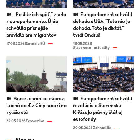
„Pošlite ich späť,“ znelo
Europarlament schválil
v europarlamente. Únia
dohodu s USA. "Toto nie je
schválila prísnejšie
dohoda. Toto je diktát,"
pravidlá pre migrantov
tvrdí Ondruš
17.06.2026
Slováci v EÚ
16.06.2026
Slovensko - aktuality
Brusel chráni oceliarov:
Europarlament schválil
Lacná oceľ z Číny narazí na
rezolúciu o Slovensku.
vyššie clá
Kritizuje právny štát aj
eurofondy
22.05.2026
Ekonomika
20.05.2026
Zahraničie