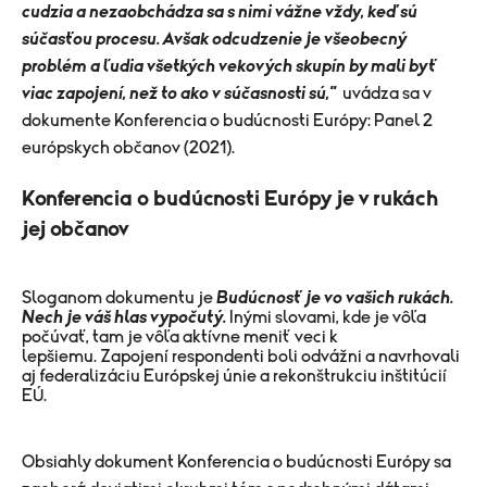
cudzia a nezaobchádza sa s nimi vážne vždy, keď sú
súčasťou procesu. Avšak odcudzenie je všeobecný
problém a ľudia všetkých vekových skupín by mali byť
viac zapojení, než to ako v súčasnosti sú,"
uvádza sa v
dokumente Konferencia o budúcnosti Európy: Panel 2
európskych občanov (2021).
Konferencia o budúcnosti Európy je v rukách
jej občanov
Sloganom dokumentu je
Budúcnosť je vo vašich rukách.
Nech je váš hlas vypočutý.
Inými slovami, kde je vôľa
počúvať, tam je vôľa aktívne meniť veci k
lepšiemu.
Zapojení respondenti boli odvážni a navrhovali
aj federalizáciu Európskej únie a rekonštrukciu inštitúcií
EÚ.
Obsiahly dokument Konferencia o budúcnosti Európy sa