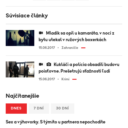
Súvisiace články
Mladík sa opil u kamaráta, v noci z
bytu utekal v ružových boxerkách
15.06.2017
Zahraničie
Kukláči a polícia obsadili budovu
poisťovne. Prešetrujú sťažnosti ľudí
15.06.2017
Krimi
Najčítanejšie
DNES
7 DNÍ
30 DNÍ
Sex a výhovorky. S týmito u partnera nepochodíte