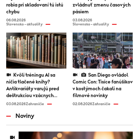
robia pri skladovaní tú istú
zvládnuť zmenu časových
chybu
pásiem
06.08.2026
03.08.2026
Slovensko - aktuality
Slovensko - aktuality
Kvôli tréningu AI sa
San Diego ovládol
ničia tlačené knihy?
Comic Con: Tisíce fanúšikov
Antikvariáty varujú pred
v kostýmoch čakali na
deštrukciou vzácnych
filmové novinky
titulov
03.08.2026
Zahraničie
02.08.2026
Zahraničie
Noviny