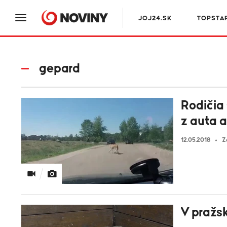
JOJ24.SK
TOPSTA
gepard
Rodičia 
z auta a
12.05.2018
Z
V pražs