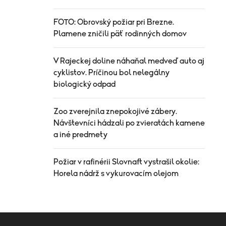
FOTO: Obrovský požiar pri Brezne.
Plamene zničili päť rodinných domov
V Rajeckej doline náhaňal medveď auto aj
cyklistov. Príčinou bol nelegálny
biologický odpad
Zoo zverejnila znepokojivé zábery.
Návštevníci hádzali po zvieratách kamene
a iné predmety
Požiar v rafinérii Slovnaft vystrašil okolie:
Horela nádrž s vykurovacím olejom