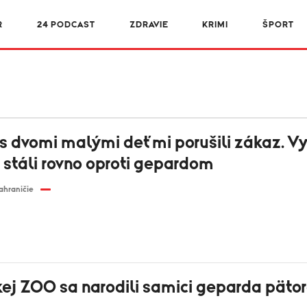
R
24 PODCAST
ZDRAVIE
KRIMI
ŠPORT
s dvomi malými deťmi porušili zákaz. Vy
 stáli rovno oproti gepardom
ahraničie
kej ZOO sa narodili samici geparda päto