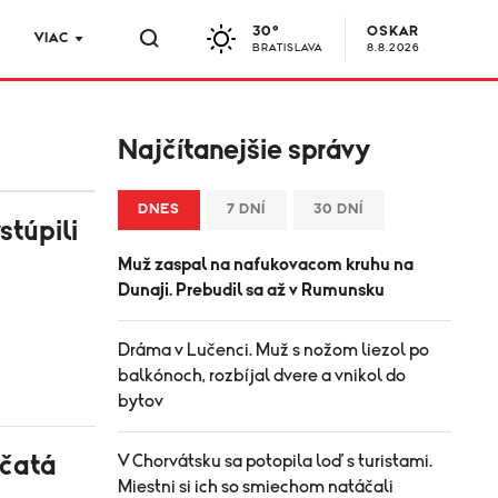
30°
OSKAR
VIAC
BRATISLAVA
8.8.2026
Najčítanejšie správy
DNES
7 DNÍ
30 DNÍ
stúpili
Muž zaspal na nafukovacom kruhu na
Dunaji. Prebudil sa až v Rumunsku
Dráma v Lučenci. Muž s nožom liezol po
balkónoch, rozbíjal dvere a vnikol do
bytov
rčatá
V Chorvátsku sa potopila loď s turistami.
Miestni si ich so smiechom natáčali