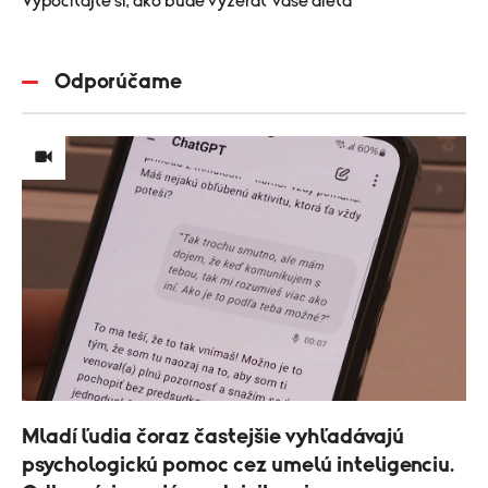
Vypočítajte si, ako bude vyzerať vaše dieťa
Odporúčame
Mladí ľudia čoraz častejšie vyhľadávajú
psychologickú pomoc cez umelú inteligenciu.