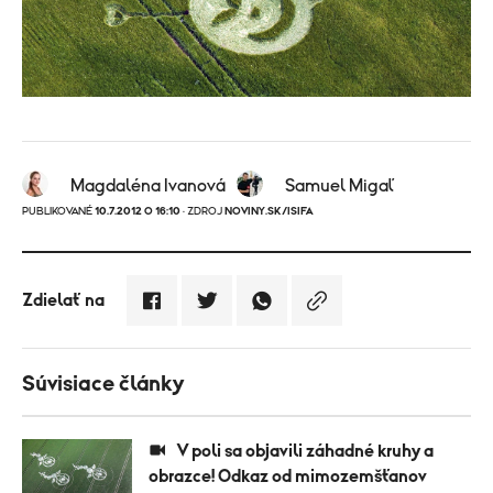
Magdaléna Ivanová
Samuel Migaľ
PUBLIKOVANÉ
10.7.2012 O 16:10
· ZDROJ
NOVINY.SK/ISIFA
Zdielať na
Súvisiace články
V poli sa objavili záhadné kruhy a
obrazce! Odkaz od mimozemšťanov