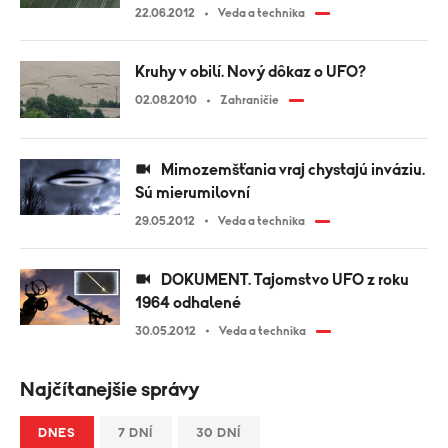
22.06.2012
Veda a technika
Kruhy v obilí. Nový dôkaz o UFO?
02.08.2010
Zahraničie
Mimozemšťania vraj chystajú inváziu.
Sú mierumilovní
29.05.2012
Veda a technika
DOKUMENT. Tajomstvo UFO z roku
1964 odhalené
30.05.2012
Veda a technika
Najčítanejšie správy
DNES
7 DNÍ
30 DNÍ