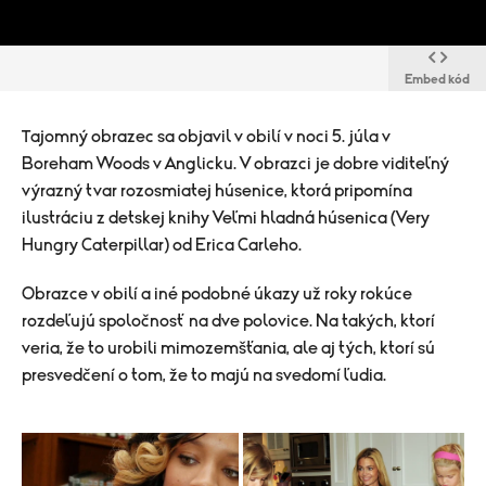
Embed kód
Tajomný obrazec sa objavil v obilí v noci 5. júla v
Boreham Woods v Anglicku. V obrazci je dobre viditeľný
výrazný tvar rozosmiatej húsenice, ktorá pripomína
ilustráciu z detskej knihy Veľmi hladná húsenica (Very
Hungry Caterpillar) od Erica Carleho.
Obrazce v obilí a iné podobné úkazy už roky rokúce
rozdeľujú spoločnosť na dve polovice. Na takých, ktorí
veria, že to urobili mimozemšťania, ale aj tých, ktorí sú
presvedčení o tom, že to majú na svedomí ľudia.