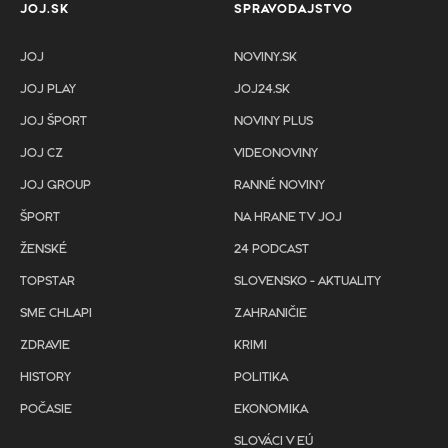
JOJ.SK
SPRAVODAJSTVO
JOJ
NOVINY.SK
JOJ PLAY
JOJ24.SK
JOJ ŠPORT
NOVINY PLUS
JOJ CZ
VIDEONOVINY
JOJ GROUP
RANNÉ NOVINY
ŠPORT
NA HRANE TV JOJ
ŽENSKÉ
24 PODCAST
TOPSTAR
SLOVENSKO - AKTUALITY
SME CHLAPI
ZAHRANIČIE
ZDRAVIE
KRIMI
HISTORY
POLITIKA
POČASIE
EKONOMIKA
SLOVÁCI V EÚ