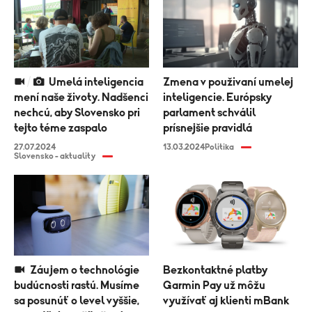
Umelá inteligencia
Zmena v použivaní umelej
mení naše životy. Nadšenci
inteligencie. Európsky
nechcú, aby Slovensko pri
parlament schválil
tejto téme zaspalo
prísnejšie pravidlá
27.07.2024
13.03.2024
Politika
Slovensko - aktuality
Záujem o technológie
Bezkontaktné platby
budúcnosti rastú. Musíme
Garmin Pay už môžu
sa posunúť o level vyššie,
využívať aj klienti mBank