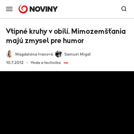
Vtipné kruhy v obilí. Mimozemšťania
majú zmysel pre humor
Magdaléna Ivanová
Samuel Migaľ
10.7.2012
Veda a technika