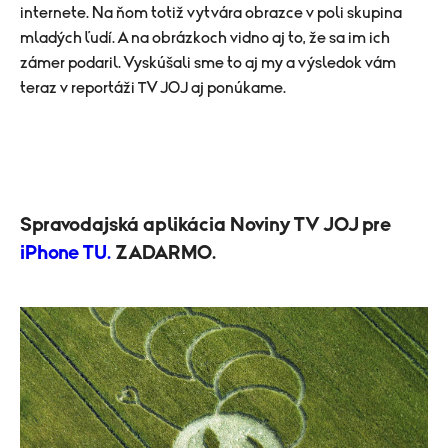
internete. Na ňom totiž vytvára obrazce v poli skupina
mladých ľudí. A na obrázkoch vidno aj to, že sa im ich
zámer podaril. Vyskúšali sme to aj my a výsledok vám
teraz v reportáži TV JOJ aj ponúkame.
Spravodajská aplikácia Noviny TV JOJ pre
iPhone TU.
ZADARMO.