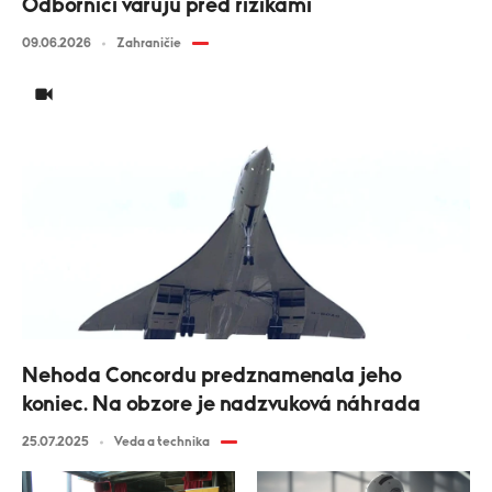
Odborníci varujú pred rizikami
09.06.2026
Zahraničie
Nehoda Concordu predznamenala jeho
koniec. Na obzore je nadzvuková náhrada
25.07.2025
Veda a technika