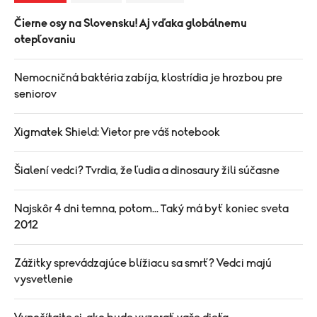
Čierne osy na Slovensku! Aj vďaka globálnemu
otepľovaniu
Nemocničná baktéria zabíja, klostrídia je hrozbou pre
seniorov
Xigmatek Shield: Vietor pre váš notebook
Šialení vedci? Tvrdia, že ľudia a dinosaury žili súčasne
Najskôr 4 dni temna, potom... Taký má byť koniec sveta
2012
Zážitky sprevádzajúce blížiacu sa smrť? Vedci majú
vysvetlenie