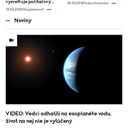
vysvetľuje počítačový
30.10.2019
Veda a technika
vedec Martin Spano
13.02.2020
Zaujímavosti
Noviny
VIDEO: Vedci odhalili na exoplanéte vodu,
život na nej nie je vylúčený