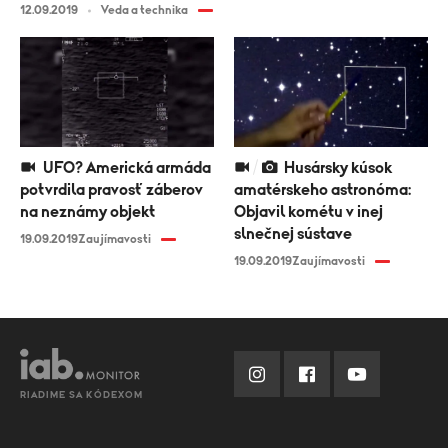
12.09.2019
Veda a technika
UFO? Americká armáda
Husársky kúsok
potvrdila pravosť záberov
amatérskeho astronóma:
na neznámy objekt
Objavil kométu v inej
slnečnej sústave
19.09.2019
Zaujímavosti
19.09.2019
Zaujímavosti
RIADIME SA KÓDEXOM