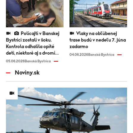
Policajti v Banskej
Vlaky na obľúbenej
Bystrici zostali v šoku.
trase budú v nedeľu 7. júna
Kontrola odhalila opité
zadarmo
deti, niektoré aj s dvomi
04.06.2026
Banská Bystrica
promile
05.06.2026
Banská Bystrica
Noviny.sk