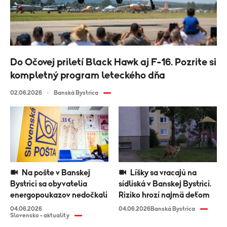
Do Očovej priletí Black Hawk aj F-16. Pozrite si
kompletný program leteckého dňa
02.06.2026
Banská Bystrica
Na pošte v Banskej
Líšky sa vracajú na
Bystrici sa obyvatelia
sídliská v Banskej Bystrici.
energopoukazov nedočkali
Riziko hrozí najmä deťom
04.06.2026
04.06.2026
Banská Bystrica
Slovensko - aktuality