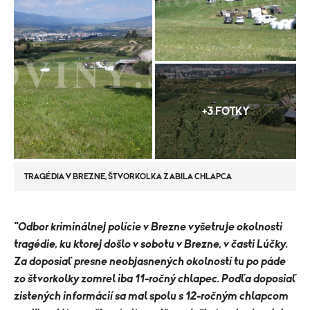
+3 FOTKY
TRAGÉDIA V BREZNE, ŠTVORKOLKA ZABILA CHLAPCA
"​Odbor kriminálnej polície v Brezne vyšetruje okolnosti
tragédie, ku ktorej došlo v sobotu v Brezne, v časti Lúčky.
Za doposiaľ presne neobjasnených okolností tu po páde
zo štvorkolky zomrel iba 11-ročný chlapec. Podľa doposiaľ
zistených informácií sa mal spolu s 12-ročným chlapcom