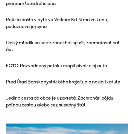
program leteckého dňa
Polícia našla v byte vo Veľkom Krtíši mŕtvu ženu,
podozrieva jej syna
Opitý mladík po sebe zanechal spúšť, zdemoloval päť
áut
FOTO: Rozvodnený potok zatopil pivnice aj autá
Pred Úrad Banskobystrického kraja ľudia nosia škatule
Jediná cesta do obce je uzavretá. Záchranári pôjdu
poľnou cestou alebo cez susedný štát