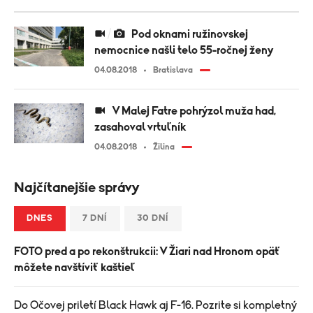
Pod oknami ružinovskej
nemocnice našli telo 55-ročnej ženy
04.08.2018
Bratislava
V Malej Fatre pohrýzol muža had,
zasahoval vrtuľník
04.08.2018
Žilina
Najčítanejšie správy
DNES
7 DNÍ
30 DNÍ
FOTO pred a po rekonštrukcii: V Žiari nad Hronom opäť
môžete navštíviť kaštieľ
Do Očovej priletí Black Hawk aj F-16. Pozrite si kompletný