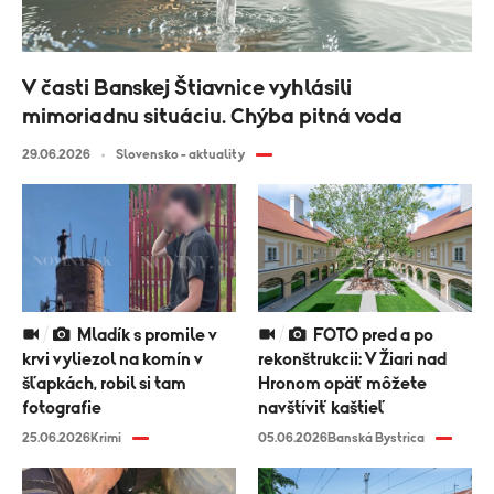
V časti Banskej Štiavnice vyhlásili
mimoriadnu situáciu. Chýba pitná voda
29.06.2026
Slovensko - aktuality
Mladík s promile v
FOTO pred a po
krvi vyliezol na komín v
rekonštrukcii: V Žiari nad
šľapkách, robil si tam
Hronom opäť môžete
fotografie
navštíviť kaštieľ
25.06.2026
Krimi
05.06.2026
Banská Bystrica