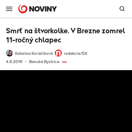
Smrť na štvorkolke. V Brezne zomrel
11-ročný chlapec
Katarína Kováčiková
redakcia/EK
4.8.2018
Banská Bystrica