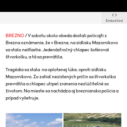
Embed kód
BREZNO
/ V sobotu okolo obeda dostali policajti z
Brezna oznámenie, že v Brezne, na sídlisku Mazornikovo
sa stalo nešťastie. Jedenásťročný chlapec šoféroval
štvorkolku, a tá sa prevrátila.
Tragédia sa stala na oplotenej lúke, oproti sídlisku
Mazornikovo. Zo zatiaľ nezistených príčin sa štvorkolka
prevrátila a chlapec utrpel zranenia nezlúčiteľné so
životom. Na mieste sa nachádza aj breznianska polícia a
prípad vyšetruje.