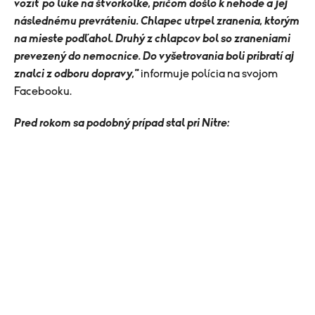
voziť po lúke na štvorkolke, pričom došlo k nehode a jej
následnému prevráteniu. Chlapec utrpel zranenia, ktorým
na mieste podľahol. Druhý z chlapcov bol so zraneniami
prevezený do nemocnice. Do vyšetrovania boli pribratí aj
znalci z odboru dopravy,"
informuje polícia na svojom
Facebooku.
Pred rokom sa podobný prípad stal pri Nitre: