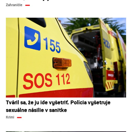
Zahraničie
Tváril sa, že ju ide vyšetriť. Polícia vyšetruje
sexuálne násilie v sanitke
Krimi