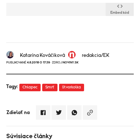
Embed kód
Katarína Kováčiková
redakcia/EK
PUBLIKOVANÉ
4.8.2018 O 17:39
· ZDROJ
NOVINY.SK
Tagy:
Chlapec
Smrť
štvorkolka
Zdielať na
Súvisiace články