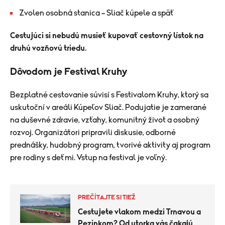
Zvolen osobná stanica – Sliač kúpele a späť
Cestujúci si nebudú musieť kupovať cestovný lístok na
druhú vozňovú triedu.
Dôvodom je Festival Kruhy
Bezplatné cestovanie súvisí s Festivalom Kruhy, ktorý sa
uskutoční v areáli Kúpeľov Sliač. Podujatie je zamerané
na duševné zdravie, vzťahy, komunitný život a osobný
rozvoj. Organizátori pripravili diskusie, odborné
prednášky, hudobný program, tvorivé aktivity aj program
pre rodiny s deťmi. Vstup na festival je voľný.
PREČÍTAJTE SI TIEŽ
Cestujete vlakom medzi Trnavou a
Pezinkom? Od utorka vás čakajú