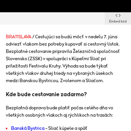
Embed kód
BRATISLAVA
/ Cestujúci sa budú môcť v nedeľu 7. júna
odviezť vlakom bez potreby kupovať si cestovný lístok.
Bezplatné cestovanie pripravila Železničná spoločnosť
Slovensko (ZSSK) v spolupráci s Kúpeľmi Sliač pri
príležitosti Festivalu Kruhy. Výhoda sa bude týkať
všetkých vlakov druhej triedy na vybraných úsekoch
medzi Banskou Bystricou, Zvolenom a Sliačom.
Kde bude cestovanie zadarmo?
Bezplatná doprava bude platiť počas celého dňa vo
všetkých osobných vlakoch aj rýchlikoch na trasách:
Banská Bystrica
– Sliač kúpele a späť