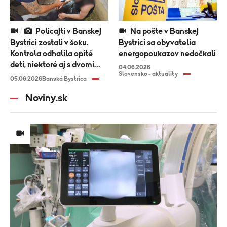
Policajti v Banskej
Na pošte v Banskej
Bystrici zostali v šoku.
Bystrici sa obyvatelia
Kontrola odhalila opité
energopoukazov nedočkali
deti, niektoré aj s dvomi
04.06.2026
Slovensko - aktuality
promile
05.06.2026
Banská Bystrica
Noviny.sk