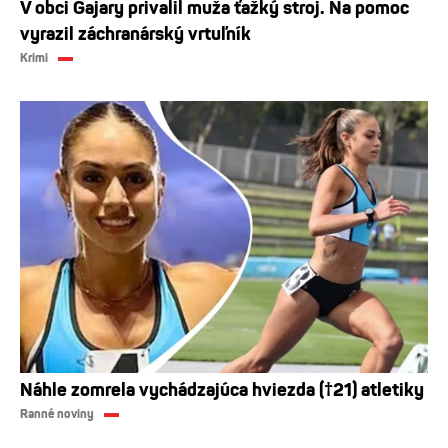
V obci Gajary privalil muža ťažký stroj. Na pomoc
vyrazil záchranárský vrtuľník
Krimi
Náhle zomrela vychádzajúca hviezda (†21) atletiky
Ranné noviny