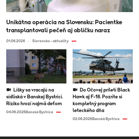
Unikátna operácia na Slovensku: Pacientke
transplantovali pečeň aj obličku naraz
01.06.2026
Slovensko - aktuality
Líšky sa vracajú na
Do Očovej priletí Black
sídliská v Banskej Bystrici.
Hawk aj F-16. Pozrite si
Riziko hrozí najmä deťom
kompletný program
leteckého dňa
04.06.2026
Banská Bystrica
02.06.2026
Banská Bystrica