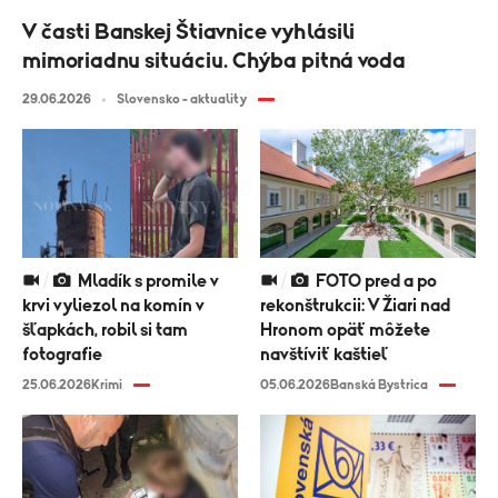
V časti Banskej Štiavnice vyhlásili
mimoriadnu situáciu. Chýba pitná voda
29.06.2026
Slovensko - aktuality
Mladík s promile v
FOTO pred a po
krvi vyliezol na komín v
rekonštrukcii: V Žiari nad
šľapkách, robil si tam
Hronom opäť môžete
fotografie
navštíviť kaštieľ
25.06.2026
Krimi
05.06.2026
Banská Bystrica