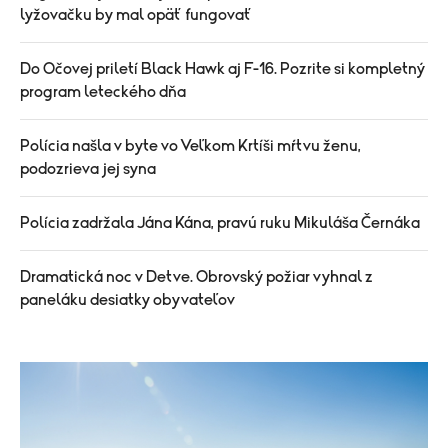
lyžovačku by mal opäť fungovať
Do Očovej priletí Black Hawk aj F-16. Pozrite si kompletný
program leteckého dňa
Polícia našla v byte vo Veľkom Krtíši mŕtvu ženu,
podozrieva jej syna
Polícia zadržala Jána Kána, pravú ruku Mikuláša Černáka
Dramatická noc v Detve. Obrovský požiar vyhnal z
paneláku desiatky obyvateľov