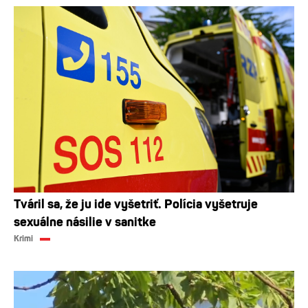
Tváril sa, že ju ide vyšetriť. Polícia vyšetruje
sexuálne násilie v sanitke
Krimi