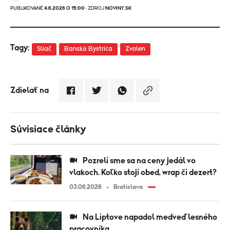
PUBLIKOVANÉ
4.6.2026 O 15:00
· ZDROJ
NOVINY.SK
Tagy:
Sliač
Banská Bystrica
Zvolen
Zdielať na
Súvisiace články
Pozreli sme sa na ceny jedál vo
vlakoch. Koľko stojí obed, wrap či dezert?
03.06.2026
Bratislava
Na Liptove napadol medveď lesného
pracovníka