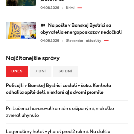
04.06.2026
Krimi
Na pošte v Banskej Bystrici sa
obyvatelia energopoukazov nedočkali
04.06.2026
Slovensko - aktuality
Najčítanejšie správy
DNES
7 DNÍ
30 DNÍ
Policajti v Banskej Bystrici zostali v šoku. Kontrola
odhalila opité deti, niektoré aj s dvomi promile
Pri Lučenci havaroval kamión s ošípanými, niekoľko
zvierat uhynulo
Legendárny hotel vyhorel pred 2 rokmi. Na ďalšiu