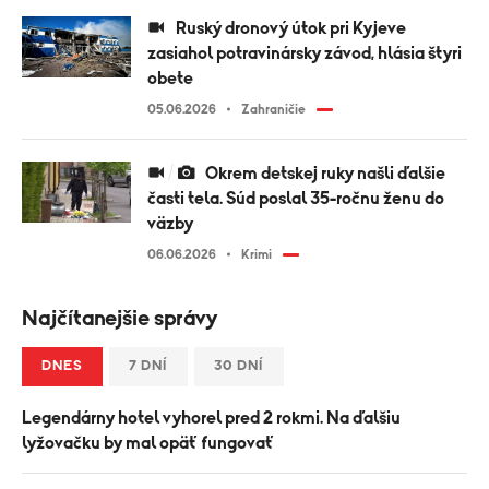
Ruský dronový útok pri Kyjeve
zasiahol potravinársky závod, hlásia štyri
obete
05.06.2026
Zahraničie
Okrem detskej ruky našli ďalšie
časti tela. Súd poslal 35-ročnu ženu do
väzby
06.06.2026
Krimi
Najčítanejšie správy
DNES
7 DNÍ
30 DNÍ
Legendárny hotel vyhorel pred 2 rokmi. Na ďalšiu
lyžovačku by mal opäť fungovať