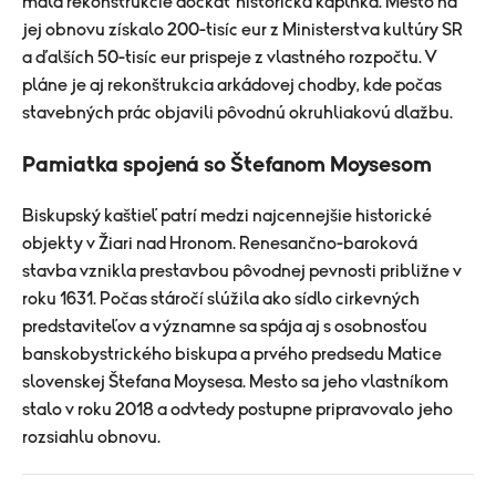
mala rekonštrukcie dočkať historická kaplnka. Mesto na
jej obnovu získalo 200-tisíc eur z Ministerstva kultúry SR
a ďalších 50-tisíc eur prispeje z vlastného rozpočtu. V
pláne je aj rekonštrukcia arkádovej chodby, kde počas
stavebných prác objavili pôvodnú okruhliakovú dlažbu.
Pamiatka spojená so Štefanom Moysesom
Biskupský kaštieľ patrí medzi najcennejšie historické
objekty v Žiari nad Hronom. Renesančno-baroková
stavba vznikla prestavbou pôvodnej pevnosti približne v
roku 1631. Počas stáročí slúžila ako sídlo cirkevných
predstaviteľov a významne sa spája aj s osobnosťou
banskobystrického biskupa a prvého predsedu Matice
slovenskej Štefana Moysesa. Mesto sa jeho vlastníkom
stalo v roku 2018 a odvtedy postupne pripravovalo jeho
rozsiahlu obnovu.