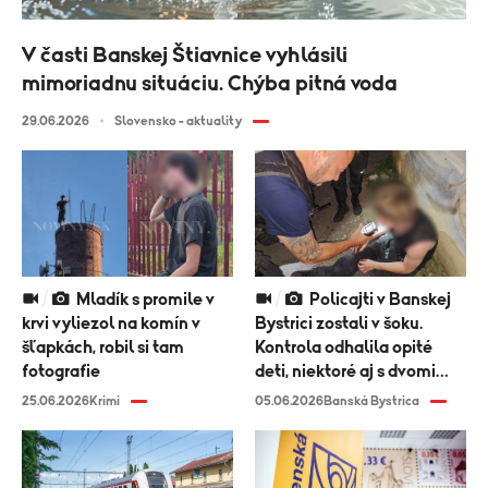
V časti Banskej Štiavnice vyhlásili
mimoriadnu situáciu. Chýba pitná voda
29.06.2026
Slovensko - aktuality
Mladík s promile v
Policajti v Banskej
krvi vyliezol na komín v
Bystrici zostali v šoku.
šľapkách, robil si tam
Kontrola odhalila opité
fotografie
deti, niektoré aj s dvomi
promile
25.06.2026
Krimi
05.06.2026
Banská Bystrica