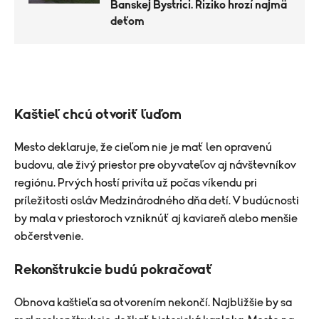
Banskej Bystrici. Riziko hrozí najmä
deťom
Kaštieľ chcú otvoriť ľuďom
Mesto deklaruje, že cieľom nie je mať len opravenú
budovu, ale živý priestor pre obyvateľov aj návštevníkov
regiónu. Prvých hostí privíta už počas víkendu pri
príležitosti osláv Medzinárodného dňa detí. V budúcnosti
by mala v priestoroch vzniknúť aj kaviareň alebo menšie
občerstvenie.
Rekonštrukcie budú pokračovať
Obnova kaštieľa sa otvorením nekončí. Najbližšie by sa