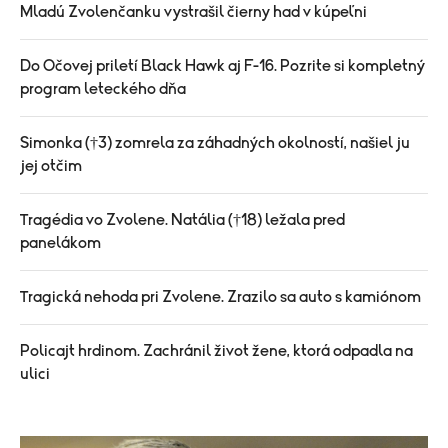
Mladú Zvolenčanku vystrašil čierny had v kúpeľni
Do Očovej priletí Black Hawk aj F-16. Pozrite si kompletný
program leteckého dňa
Simonka (†3) zomrela za záhadných okolností, našiel ju
jej otčim
Tragédia vo Zvolene. Natália (†18) ležala pred
panelákom
Tragická nehoda pri Zvolene. Zrazilo sa auto s kamiónom
Policajt hrdinom. Zachránil život žene, ktorá odpadla na
ulici