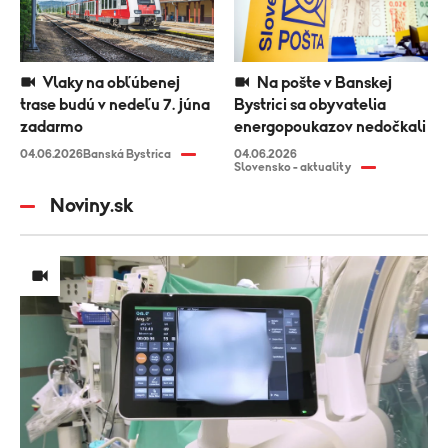
Vlaky na obľúbenej
Na pošte v Banskej
trase budú v nedeľu 7. júna
Bystrici sa obyvatelia
zadarmo
energopoukazov nedočkali
04.06.2026
Banská Bystrica
04.06.2026
Slovensko - aktuality
Noviny.sk