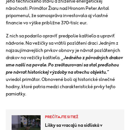
jeho technického stavu a zníženie energetickej
náročnosti. Primátor Žiaru nad Hronom Peter Antal
pripomenul, že samospráva investovala aj vlastné
financie vo výške približne 370-tisíc eur.
Z nich sa podarilo opraviť predpolie kaštieľa a upraviť
nádvorie. Na vežičky sa vrátili pozlátení draci Jedným z
najzaujímavejších prvkov obnovy je návrat pozlátených
drakov na vežičky kaštieľa.
„Jedného z pôvodných drakov
sme našli na povale. Po zreštaurovaní sa stal predlohou
pre návrat historickej výzdoby na strechu objektu,“
uviedol primátor. Obnovené boli aj historické slnečné
hodiny, ktoré patria medzi charakteristické prvky tejto
pamiatky.
PREČÍTAJTE SI TIEŽ
Líšky sa vracajú na sídliská v