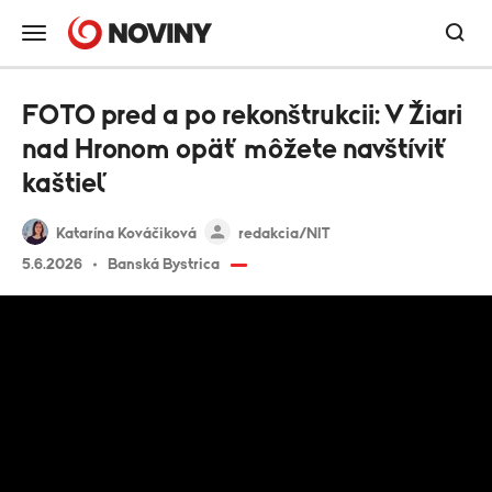
FOTO pred a po rekonštrukcii: V Žiari
nad Hronom opäť môžete navštíviť
kaštieľ
Katarína Kováčiková
redakcia/NIT
5.6.2026
Banská Bystrica