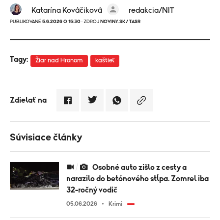
Katarína Kováčiková
redakcia/NIT
PUBLIKOVANÉ
5.6.2026 O 15:30
· ZDROJ
NOVINY.SK/ TASR
Tagy:
Žiar nad Hronom
kaštieľ
Zdielať na
Súvisiace články
Osobné auto zišlo z cesty a
narazilo do betónového stĺpa. Zomrel iba
32-ročný vodič
05.06.2026
Krimi