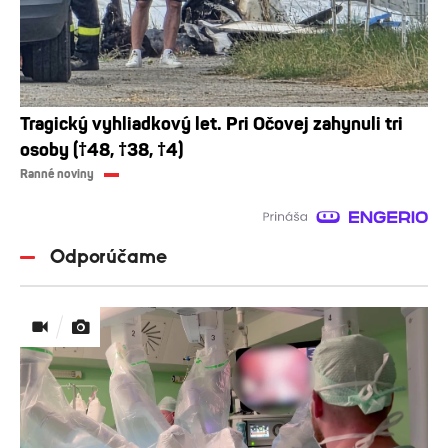
Tragický vyhliadkový let. Pri Očovej zahynuli tri
osoby (†48, †38, †4)
Ranné noviny
Odporúčame