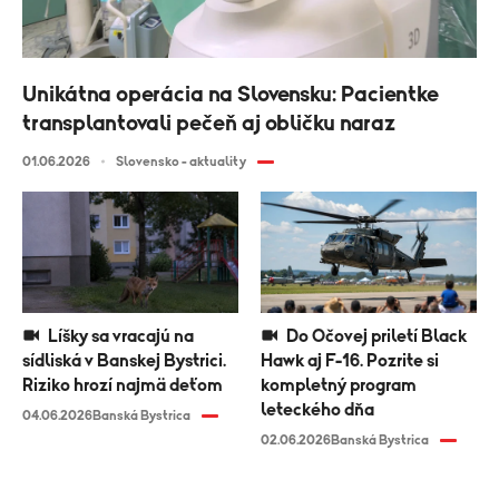
Unikátna operácia na Slovensku: Pacientke
transplantovali pečeň aj obličku naraz
01.06.2026
Slovensko - aktuality
Líšky sa vracajú na
Do Očovej priletí Black
sídliská v Banskej Bystrici.
Hawk aj F-16. Pozrite si
Riziko hrozí najmä deťom
kompletný program
leteckého dňa
04.06.2026
Banská Bystrica
02.06.2026
Banská Bystrica