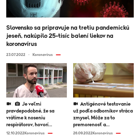
Slovensko sa pripravuje na tretiu pandemickú
jeseň, nakúpilo 25-tisíc balení liekov na
koronavírus
23.07.2022
Koronavírus
Je veľmi
Antigénové testovanie
pravdepodobné, že sa
už podľa odborníkov stráca
vrátime k noseniu
zmysel. Môže za to
respirátorov, hovorí
premorenosť a
infektológ Peter Sabaka
preočkovanosť
12.10.2022
Koronavírus
26.09.2022
Koronavírus