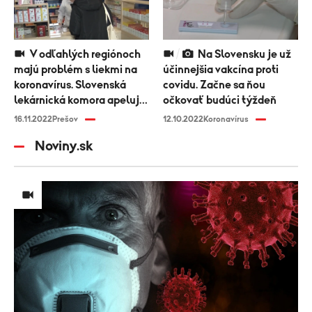
V odľahlých regiónoch
Na Slovensku je už
majú problém s liekmi na
účinnejšia vakcína proti
koronavírus. Slovenská
covidu. Začne sa ňou
lekárnická komora apeluje
očkovať budúci týždeň
na ministerstvo
16.11.2022
Prešov
12.10.2022
Koronavírus
Noviny.sk