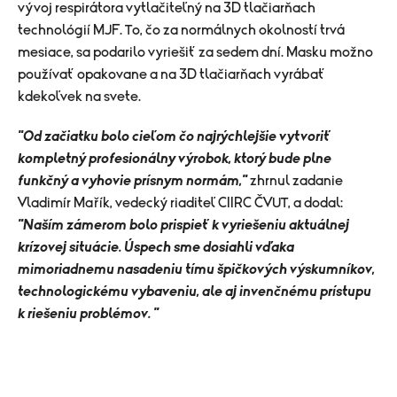
vývoj respirátora vytlačiteľný na 3D tlačiarňach
technológií MJF. To, čo za normálnych okolností trvá
mesiace, sa podarilo vyriešiť za sedem dní. Masku možno
používať opakovane a na 3D tlačiarňach vyrábať
kdekoľvek na svete.
"Od začiatku bolo cieľom čo najrýchlejšie vytvoriť
kompletný profesionálny výrobok, ktorý bude plne
funkčný a vyhovie prísnym normám,"
zhrnul zadanie
Vladimír Mařík, vedecký riaditeľ CIIRC ČVUT, a dodal:
"Naším zámerom bolo prispieť k vyriešeniu aktuálnej
krízovej situácie. Úspech sme dosiahli vďaka
mimoriadnemu nasadeniu tímu špičkových výskumníkov,
technologickému vybaveniu, ale aj invenčnému prístupu
k riešeniu problémov. "