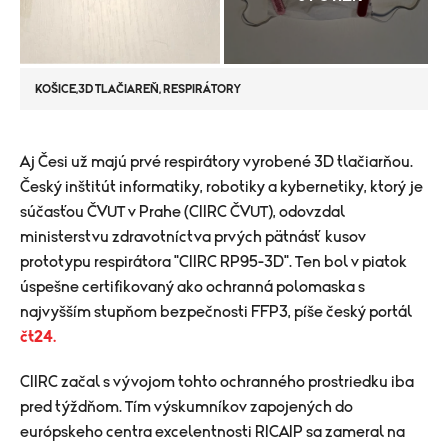
KOŠICE,3D TLAČIAREŇ, RESPIRÁTORY
​Aj Česi už majú prvé respirátory vyrobené 3D tlačiarňou.
Český inštitút informatiky, robotiky a kybernetiky, ktorý je
súčasťou ČVUT v Prahe (CIIRC ČVUT), odovzdal
ministerstvu zdravotníctva prvých pätnásť kusov
prototypu respirátora "CIIRC RP95-3D". Ten bol v piatok
úspešne certifikovaný ako ochranná polomaska ​​s
najvyšším stupňom bezpečnosti FFP3, píše český portál
čt24.
CIIRC začal s vývojom tohto ochranného prostriedku iba
pred týždňom. Tím výskumníkov zapojených do
európskeho centra excelentnosti RICAIP sa zameral na