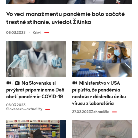
Vo veci manažmentu pandémie bolo začaté
trestné stíhanie, uviedol Žilinka
06.03.2023
Krimi
Na Slovensku si
Ministerstvo v USA
prvýkrát pripomíname Deň
pripúšťa, že pandémia
obetí pandémie COVID-19
nastala v dôsledku úniku
vírusu z laboratória
06.03.2023
Slovensko - aktuality
27.02.2023
Zahraničie