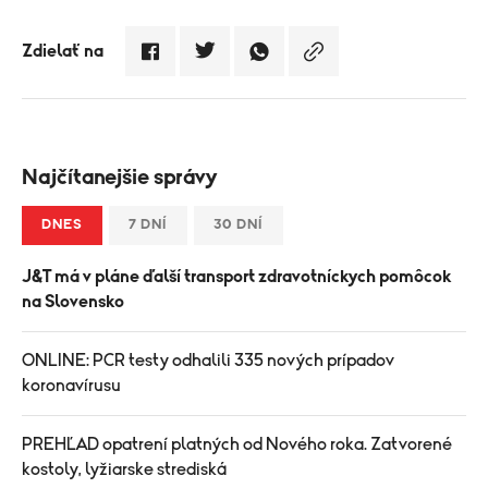
Zdielať na
Najčítanejšie správy
DNES
7 DNÍ
30 DNÍ
J&T má v pláne ďalší transport zdravotníckych pomôcok
na Slovensko
ONLINE: PCR testy odhalili 335 nových prípadov
koronavírusu
PREHĽAD opatrení platných od Nového roka. Zatvorené
kostoly, lyžiarske strediská