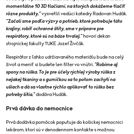
momentálne 10 3D tlačiarní, na ktorých dokážeme tlačiť
rôzne produkty,"
vysvetlil vedúci katedry Radovan Hudák.
"Začali sme podľa výzvy a potrieb, ktoré potrebuje táto
krajiny, robiť ochranné štíty, sme v príprave pre
respirátory, ktoré sú na báze trvalej,"
hovorí dekan
strojníckej fakulty TUKE Jozef Živčák.
Respirátor z ľahko udržiavaného materiálu bude na celý
život a meniť si budete len filter vo vnútri.
"Robíme aj
spony na rúška. To je pre účely rýchlej výroby rúška z
nejakej tkaniny a s gumičkou sa to potom zachytí na
ušiach a dá sa vlastne rýchlo aplikovať to rúško bez
potreby šitia,"
dodáva Hudák.
Prvá dávka do nemocnice
Prvá dodávka pomôcok poputuje do košickej nemocnici
lekárom, ktorí sú v denodennom kontakte s možnou