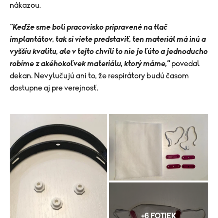
nákazou.
"Keďže sme boli pracovisko pripravené na tlač
implantátov, tak si viete predstaviť, ten materiál má inú a
vyššiu kvalitu, ale v tejto chvíli to nie je ľúto a jednoducho
robíme z akéhokoľvek materiálu, ktorý máme,"
povedal
dekan. Nevylučujú ani to, že respirátory budú časom
dostupne aj pre verejnosť.
+6 FOTIEK