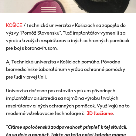
KOŠICE
/ Technická univerzita v Košiciach sa zapojila do
výzvy "Pomôž Slovensku". Tlač implantátov vymenili za
výrobu trvalých respirátorov a iných ochranných pomôcok
pre boj s koronavírusom.
Aj Technická univerzita v Košiciach pomáha. Pôvodne
biomedicínske laboratórium vyrába ochranné pomôcky
pre ľudí v prvej línii.
Univerzita dočasne pozastavila výskum pôvodných
implantátov a sústredia sa najmä na výrobu trvalých
respirátorov a iných ochranných pomôcok. Využívajú na to
moderné vstrekovacie technológie či
3D tlačiarne
.
"Cítime spoločenskú zodpovednosť prispieť k tej situácii,
čo sa deje a pomôcť. Takže na tejto našej katedre máme