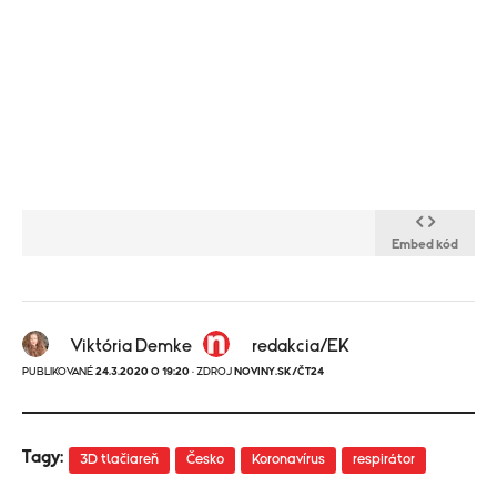
Embed kód
Viktória Demke
redakcia/EK
PUBLIKOVANÉ
24.3.2020 O 19:20
· ZDROJ
NOVINY.SK/ČT24
Tagy:
3D tlačiareň
Česko
Koronavírus
respirátor