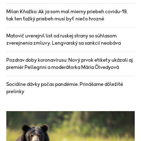
Milan Kňažko: Ak ja som mal mierny priebeh covidu-19,
tak ten ťažký priebeh musí byť niečo hrozné
Matovič uverejnil list od ruskej strany so súhlasom
zverejnenia zmluvy. Lengvarský sa sankcií neobáva
Pozdrav doby koronavírusu: Nový prvok etikety ukázali aj
premiér Pellegrini a moderátorka Mária Ölvedyová
Sociálne dávky počas pandémie. Prinášame dôležité
prelinky