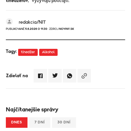
tínedžerov,“
vyzývajú policajti.
redakcia/NIT
PUBLIKOVANÉ
5.6.2026 O 11:30
· ZDROJ
NOVINY.SK
Tagy:
tínedžer
Alkohol
Zdielať na
Najčítanejšie správy
DNES
7 DNÍ
30 DNÍ