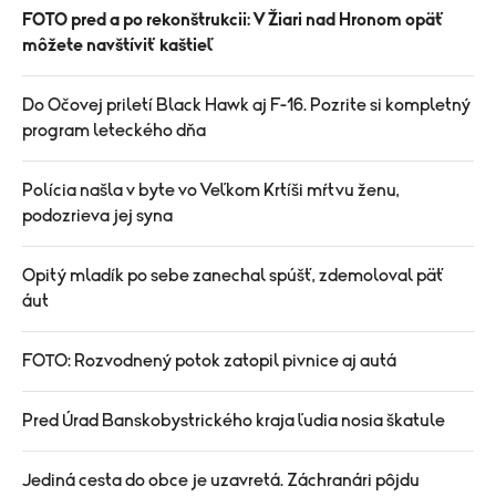
FOTO pred a po rekonštrukcii: V Žiari nad Hronom opäť
môžete navštíviť kaštieľ
Do Očovej priletí Black Hawk aj F-16. Pozrite si kompletný
program leteckého dňa
Polícia našla v byte vo Veľkom Krtíši mŕtvu ženu,
podozrieva jej syna
Opitý mladík po sebe zanechal spúšť, zdemoloval päť
áut
FOTO: Rozvodnený potok zatopil pivnice aj autá
Pred Úrad Banskobystrického kraja ľudia nosia škatule
Jediná cesta do obce je uzavretá. Záchranári pôjdu