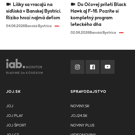
Líšky sa vracajú na
Do Očovej priletí Black
sídliská v Banskej Bystrici.
Hawk aj F-16. Pozrite si
Riziko hrozí najmä deťom
kompletný program
leteckého dňa
04.06.2026
Banská Bystrica
02.06.2026
Banská Bystrica
RIADIME SA KÓDEXOM
JOJ.SK
SPRAVODAJSTVO
JOJ
NOVINY.SK
JOJ PLAY
JOJ24.SK
JOJ ŠPORT
NOVINY PLUS