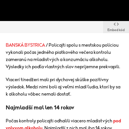
Embed kód
BANSKÁ BYSTRICA
/ Policajti spolu s mestskou políciou
vykonali počas jedného piatkového večera kontrolu
zameranú na mladistvých a konzumáciu alkoholu.
Výsledky ich podľa vlastných slov nepríjemne prekvapili.
Viacerí tínedžeri mali pri dychovej skúške pozitívny
výsledok. Medzi nimi boli aj veľmi mladí ľudia, ktorí by sa
k alkoholu vôbec nemali dostať.
Najmladší mal len 14 rokov
Počas kontroly policajti odhalili viacero mladistvých
pod
vplyvom alkoholu
. Najmladší z nich mal iba 14 rokov.