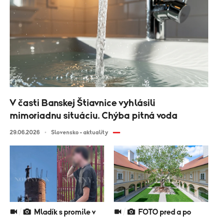
V časti Banskej Štiavnice vyhlásili
mimoriadnu situáciu. Chýba pitná voda
29.06.2026
Slovensko - aktuality
Mladík s promile v
FOTO pred a po