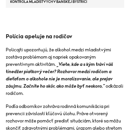
KONTROLA MLADISTVÝCH V BANSKEJ BYSTRICI
Polícia apeluje na rodičov
Policajti upozorňujú, že alkohol medzi mladistvými
zostáva problémom aj napriek opakovaným
preventívnym aktivitám.
„Viete, kde a s kým trávi váš
tínedžer piatkový večer? Rozhovor medzi rodičom a
dieťaťom o alkohole nie je moralizovanie, ale prejav
záujmu. Začnite ho skôr, ako môže byť neskoro,“
odkázali
rodičom.
Podľa odborníkov zohráva rodinná komunikácia pri
prevencii závislostí kľúčovú úlohu. Práve otvorený
rozhovor môže pomôcť predísť situáciám, ktoré sa môžu
skončiť zdravotnými problémami, úrazom alebo stretom