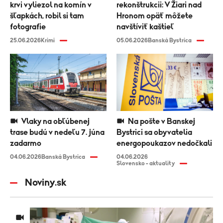
krvi vyliezol na komín v
rekonštrukcii: V Žiari nad
šľapkách, robil si tam
Hronom opäť môžete
fotografie
navštíviť kaštieľ
25.06.2026
Krimi
05.06.2026
Banská Bystrica
Vlaky na obľúbenej
Na pošte v Banskej
trase budú v nedeľu 7. júna
Bystrici sa obyvatelia
zadarmo
energopoukazov nedočkali
04.06.2026
Banská Bystrica
04.06.2026
Slovensko - aktuality
Noviny.sk