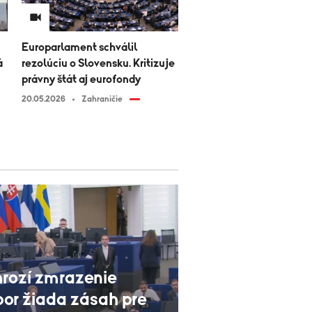
Europarlament schválil
á
rezolúciu o Slovensku. Kritizuje
právny štát aj eurofondy
20.05.2026
Zahraničie
hrozí zmrazenie
bor žiada zásah pre