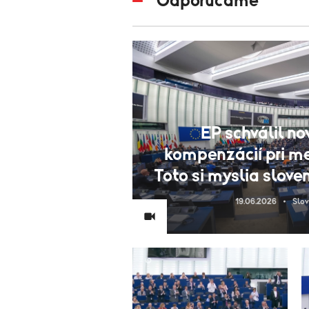
Odporúčame
EP schválil no
kompenzácií pri me
Toto si myslia slove
19.06.2026
Slov