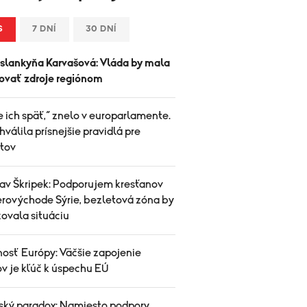
S
7 DNÍ
30 DNÍ
slankyňa Karvašová: Vláda by mala
ovať zdroje regiónom
e ich späť,“ znelo v europarlamente.
hválila prísnejšie pravidlá pre
tov
lav Škripek: Podporujem kresťanov
erovýchode Sýrie, bezletová zóna by
zovala situáciu
osť Európy: Väčšie zapojenie
v je kľúč k úspechu EÚ
ský paradox: Namiesto podpory