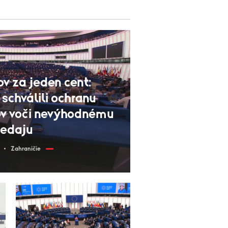
v za jeden cent:
schválili ochranu
v voči nevýhodnému
redaju
Zahraničie