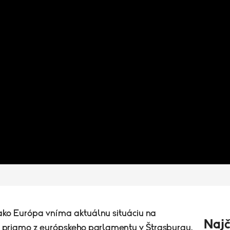
 ako Európa vníma aktuálnu situáciu na
Najč
e priamo z európskeho parlamentu v Štrasburgu.