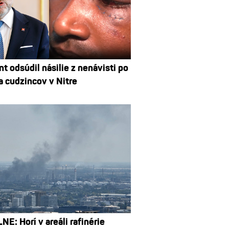
t odsúdil násilie z nenávisti po
a cudzincov v Nitre
E: Horí v areáli rafinérie