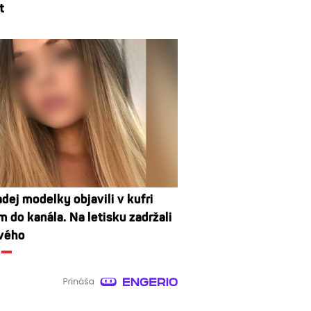
t
dej modelky objavili v kufri
 do kanála. Na letisku zadržali
vého