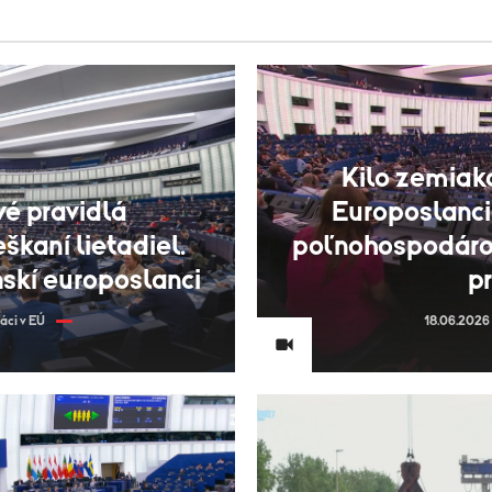
Kilo zemiako
vé pravidlá
Europoslanci 
škaní lietadiel.
poľnohospodáro
nskí europoslanci
p
áci v EÚ
18.06.2026