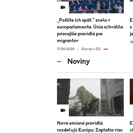
„Pošlite ich späť,“ znelo v
E
europarlamente. Únia schválila
s
prísnejšie pravidlá pre
j
migrantov
1
17.06.2026
Slováci v EÚ
Noviny
Nové emisné pravidlá
E
rozdeľujú Európu: Zaplatia viac
c