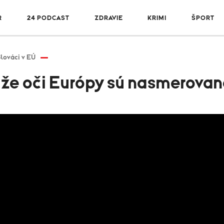
R
24 PODCAST
ZDRAVIE
KRIMI
ŠPORT
lováci v EÚ
, že oči Európy sú nasmerova