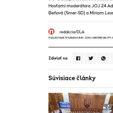
Hosťami moderátora JOJ 24 Ada
Beňová (Smer-SD) a Miriam Lex
redakcia/DLA
PUBLIKOVANÉ
17.1.2024 O 9:41
· ZDROJ
NOVINY.SK/TV 
Zdielať na
Súvisiace články