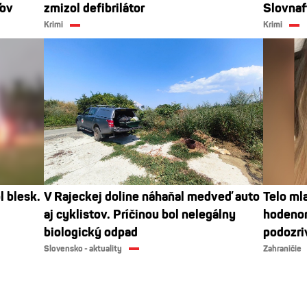
ľov
zmizol defibrilátor
Slovnaf
Krimi
Krimi
l blesk.
V Rajeckej doline náhaňal medveď auto
Telo mla
aj cyklistov. Príčinou bol nelegálny
hodenom
biologický odpad
podozri
Slovensko - aktuality
Zahraničie