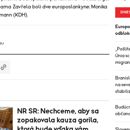
ma Zavřela boli dve europoslankyne: Monika
DNE
mann (KDH).
Europo
odblok
JOJ
„Pošlit
Únia sc
migran
Branis
na sev
stabili
Budúcn
NR SR: Nechceme, aby sa
občano
zopakovala kauza gorila,
ktorá bude vďaka vám
Sloven