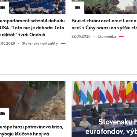
uroparlament schválil dohodu
Brusel chráni oceliarov: Lacná
 USA. "Toto nie je dohoda. Toto
oceľ z Číny narazí na vyššie cl
e diktát," tvrdí Ondruš
22.05.2026
Ekonomika
6.06.2026
Slovensko - aktuality
Slovensku 
urópe hrozí potravinová kríza,
eurofondov, vý
hýbajú kľúčové hnojivá