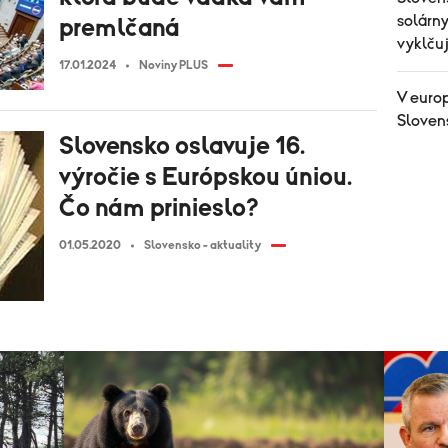
solárny
premlčaná
vyklču
17.01.2024
Noviny PLUS
V euro
Sloven
Slovensko oslavuje 16.
výročie s Európskou úniou.
Čo nám prinieslo?
01.05.2020
Slovensko - aktuality