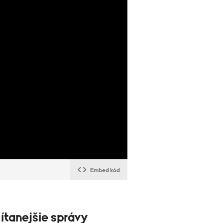
Embed kód
ítanejšie správy