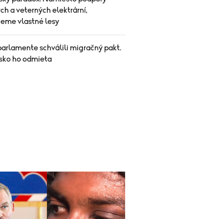
ch a veterných elektrární,
jeme vlastné lesy
parlamente schválili migračný pakt.
sko ho odmieta