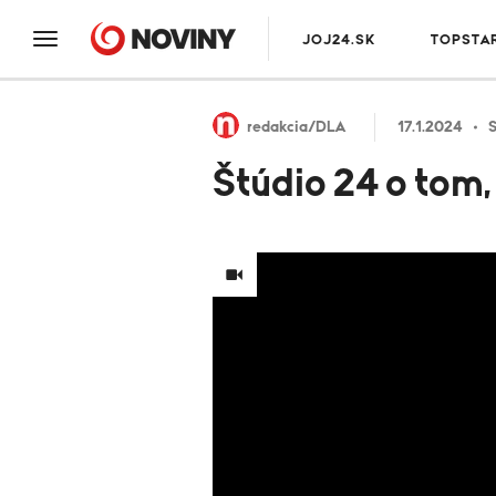
JOJ24.SK
TOPSTA
redakcia/DLA
17.1.2024
S
Štúdio 24 o tom