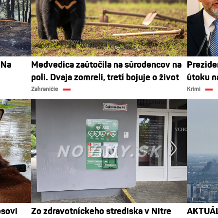
 Na
Medvedica zaútočila na súrodencov na
Preziden
poli. Dvaja zomreli, tretí bojuje o život
útoku n
Zahraničie
Krimi
psovi
Zo zdravotníckeho strediska v Nitre
AKTUÁLN