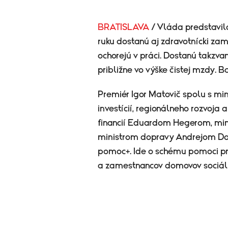
BRATISLAVA
/ Vláda predstavi
ruku dostanú aj zdravotnícki zam
ochorejú v práci. Dostanú takzva
približne vo výške čistej mzdy. 
Premiér Igor Matovič spolu s mi
investícií, regionálneho rozvoja
financií Eduardom Hegerom, mini
ministrom dopravy Andrejom Do
pomoc+. Ide o schému pomoci pr
a zamestnancov domovov sociáln