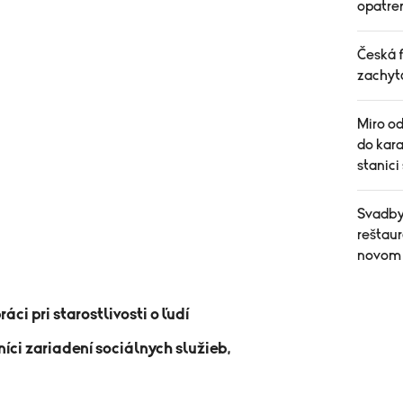
opatren
Česká f
zachytá
Miro o
do kar
stanici
Svadby,
reštaur
novom
áci pri starostlivosti o ľudí
íci zariadení sociálnych služieb,