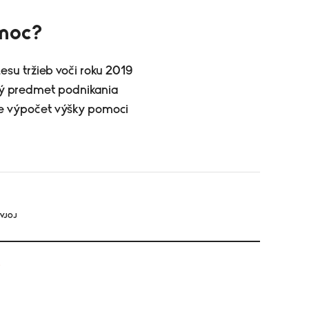
omoc?
lesu tržieb voči roku 2019
ný predmet podnikania
re výpočet výšky pomoci
TVJOJ