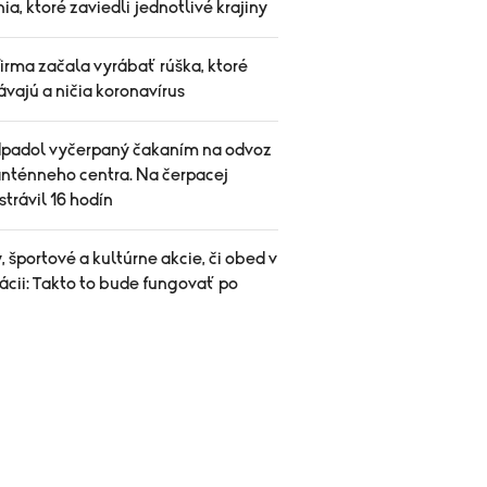
ia, ktoré zaviedli jednotlivé krajiny
irma začala vyrábať rúška, ktoré
vajú a ničia koronavírus
dpadol vyčerpaný čakaním na odvoz
anténneho centra. Na čerpacej
 strávil 16 hodín
 športové a kultúrne akcie, či obed v
ácii: Takto to bude fungovať po