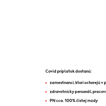
Covid príplatok dostanú:
zamestnanci, ktorí ochorejú v pr
zdravotnícky personál, pracovn
PN cca. 100% čistej mzdy