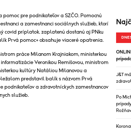
la pomoc pre podnikateľov a SZČO. Pomocnú
Najč
estnanci a zamestnanci sociálnych služieb, ktorí
ný covid príplatok. zaplatenú dostanú aj PNku
DNE
Balík Prvá pomoc+ obsahuje viaceré opatrenia.
ONLINE
nistrom práce Milanom Krajniakom, ministerkou
prípad
 a informatizácie Veronikou Remišovou, ministrom
sterkou kultúry Natáliou Milanovou a
J&T má 
ležalom predstavil balík s názvom Prvá
zdravo
e podnikateľov a zdravotníckych zamestnancov
ych služieb.
Po Mic
prípad
Rožňa
Koronav