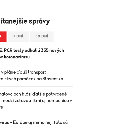
ítanejšie správy
S
7 DNÍ
30 DNÍ
: PCR testy odhalili 335 nových
ov koronavírusu
v pláne ďalší transport
tníckych pomôcok na Slovensko
halovciach hlási ďalšie potvrdené
y medzi zdravotníkmi aj nemocnica v
ve
írus v Európe aj mimo nej: Toto sú