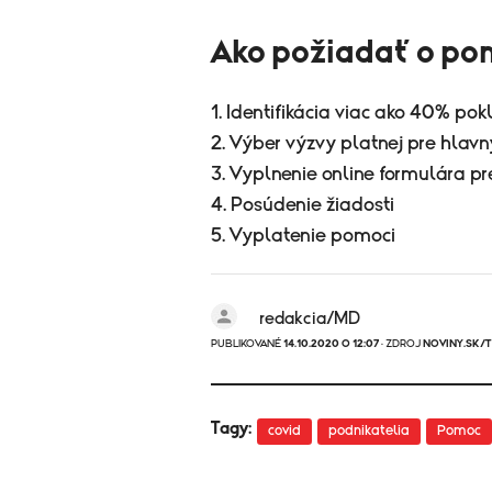
Ako požiadať o p
1. Identifikácia viac ako 40% pok
2. Výber výzvy platnej pre hlav
3. Vyplnenie online formulára p
4. Posúdenie žiadosti
5. Vyplatenie pomoci
redakcia/MD
PUBLIKOVANÉ
14.10.2020 O 12:07
· ZDROJ
NOVINY.SK/
Tagy:
covid
podnikatelia
Pomoc