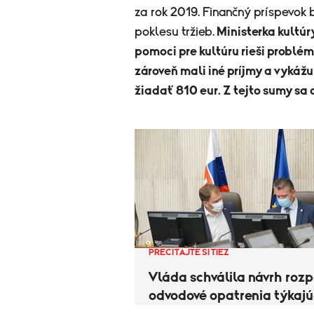
za rok 2019. Finančný príspevok 
poklesu tržieb.
Ministerka kultúr
pomoci pre kultúru rieši problém
zároveň mali iné príjmy a vykáž
žiadať 810 eur. Z tejto sumy sa
PREČÍTAJTE SI TIEŽ
Vláda schválila návrh rozp
odvodové opatrenia týkajú