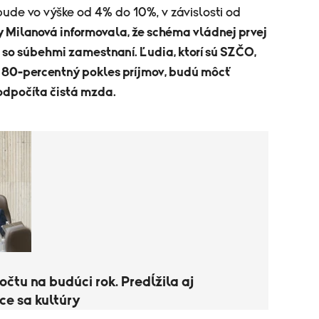
bude vo výške od 4% do 10%, v závislosti od
y Milanová informovala, že schéma vládnej prvej
 so súbehmi zamestnaní. Ľudia, ktorí sú SZČO,
u 80-percentný pokles príjmov, budú môcť
 odpočíta čistá mzda.
očtu na budúci rok. Predĺžila aj
ce sa kultúry