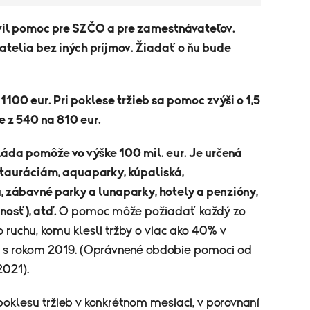
avil pomoc pre SZČO a pre zamestnávateľov.
telia bez iných príjmov.
Žiadať o ňu bude
1100 eur. Pri poklese tržieb sa pomoc zvýši o 1,5
e z 540 na 810 eur.
da pomôže vo výške 100 mil. eur. Je určená
štauráciám, aquaparky, kúpaliská,
, zábavné parky a lunaparky, hotely a penzióny,
nosť), atď.
O pomoc môže požiadať ​každý zo
uchu, komu klesli tržby o viac ako 40% v
 s rokom 2019. (Oprávnené obdobie pomoci od
2021).
oklesu tržieb v konkrétnom mesiaci, v porovnaní