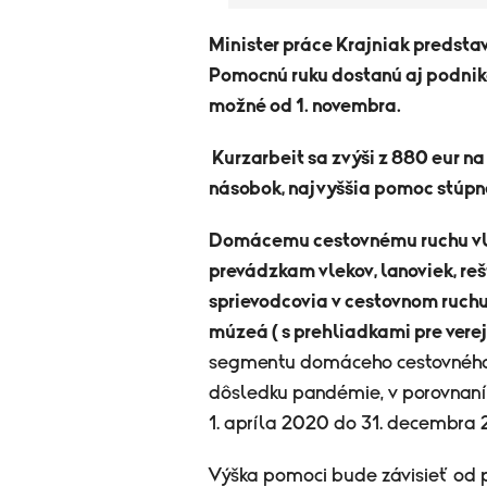
Minister práce Krajniak predst
Pomocnú ruku dostanú aj podnika
možné od 1. novembra.
Kurzarbeit sa zvýši z 880 eur na 
násobok, najvyššia pomoc stúpn
Domácemu cestovnému ruchu vlá
prevádzkam vlekov, lanoviek, re
sprievodcovia v cestovnom ruchu
múzeá ( s prehliadkami pre verej
segmentu domáceho cestovného r
dôsledku pandémie, v porovnaní
1. apríla 2020 do 31. decembra 
​Výška pomoci bude závisieť od p