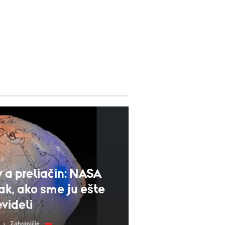
 a preliačin: NASA
k, ako sme ju ešte
videli
Zahraničie