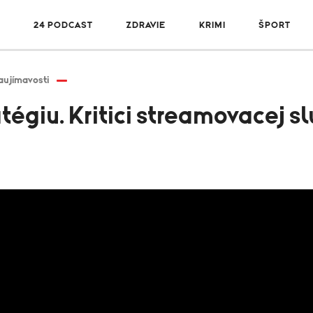
R
24 PODCAST
ZDRAVIE
KRIMI
ŠPORT
aujímavosti
atégiu. Kritici streamovacej s