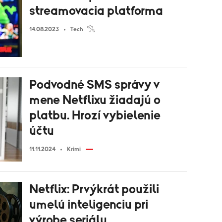
streamovacia platforma
14.08.2023
Tech
Podvodné SMS správy v
mene Netflixu žiadajú o
platbu. Hrozí vybielenie
účtu
11.11.2024
Krimi
Netflix: Prvýkrát použili
umelú inteligenciu pri
výrobe seriálu