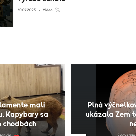
19.07.2025
Video
rlamente mali
Plná výčnelkov
u. Kapybary sa
ukázala Zem ta
o chodbách
ne
raničie
2 days ago