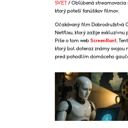
SVET
/ Obľúbená streamovacia s
ktorý poteší fanúšikov filmov.
Očakávaný film Dobrodružstvá C
Netflixu, ktorý zažije exkluzívnu
Píše o tom web
ScreenRant
. Ten
ktorý bol doteraz známy svojou
pred pohodlím domáceho gauč