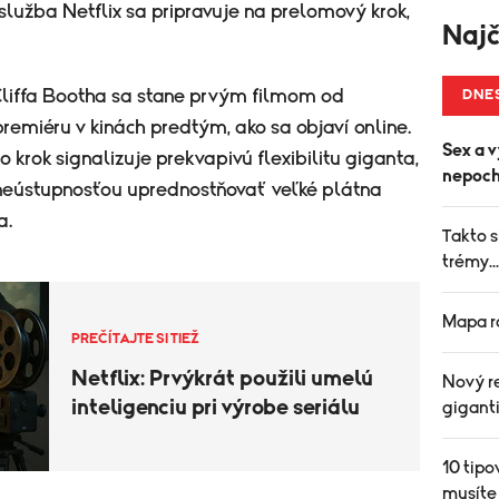
lužba Netflix sa pripravuje na prelomový krok,
Najč
liffa Bootha sa stane prvým filmom od
DNE
 premiéru v kinách predtým, ako sa objaví online.
Sex a v
to krok signalizuje prekvapivú flexibilitu giganta,
nepoch
 neústupnosťou uprednostňovať veľké plátna
a.
Takto s
trémy..
Mapa r
PREČÍTAJTE SI TIEŽ
Netflix: Prvýkrát použili umelú
Nový re
inteligenciu pri výrobe seriálu
gigant
10 tipo
musíte