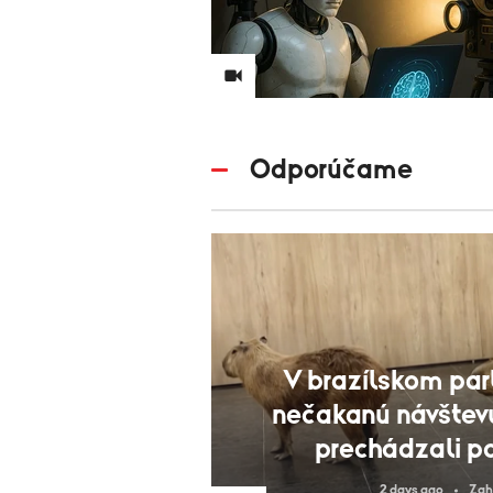
Odporúčame
V brazílskom pa
nečakanú návštev
prechádzali p
2 days ago
Zah