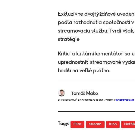
Exkluzívne dvojtýždňové uveden
podľa rozhodnutia spoločnosti v
streamovaciu službu. Tvrdí však
stratégie
Kritici a kultúrni komentátori sa 
uprednostniť streamované vydani
hodili na veľké plátno.
Tomáš Mako
PUBLIKOVANÉ
26.5.2026 O 12:00
· ZDROJ
SCREENRANT
Tagy:
Film
stream
Kino
Netfli