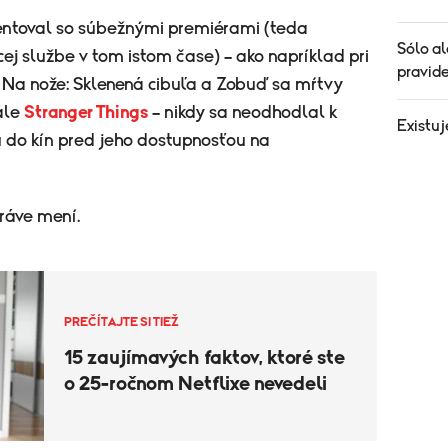
mentoval so súbežnými premiérami (teda
Sólo al
ej službe v tom istom čase) – ako napríklad pri
pravide
Na nože: Sklenená cibuľa a Zobuď sa mŕtvy
ále
Stranger Things
– nikdy sa neodhodlal k
Existuj
do kín pred jeho dostupnosťou na
práve mení.
PREČÍTAJTE SI TIEŽ
15 zaujímavých faktov, ktoré ste
o 25-ročnom Netflixe nevedeli