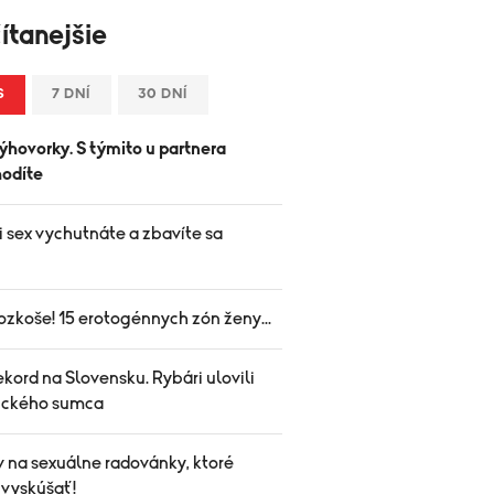
ítanejšie
S
7 DNÍ
30 DNÍ
ýhovorky. S týmito u partnera
odíte
i sex vychutnáte a zbavíte sa
.
ozkoše! 15 erotogénnych zón ženy...
kord na Slovensku. Rybári ulovili
ického sumca
v na sexuálne radovánky, ktoré
 vyskúšať!