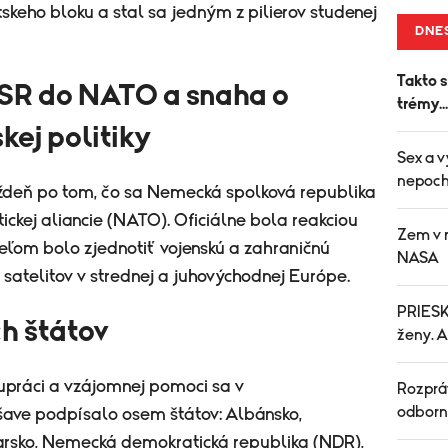
tskeho bloku a stal sa jedným z pilierov studenej
DNE
Takto s
NSR do NATO a snaha o
trémy..
kej politiky
Sex a v
nepoch
ýždeň po tom, čo sa Nemecká spolková republika
ckej aliancie (NATO). Oficiálne bola reakciou
Zem v n
cieľom bolo zjednotiť vojenskú a zahraničnú
NASA
o satelitov v strednej a juhovýchodnej Európe.
PRIESKU
h štátov
ženy. 
upráci a vzájomnej pomoci sa v
Rozpráv
odborn
šave podpísalo osem štátov: Albánsko,
arsko, Nemecká demokratická republika (NDR),