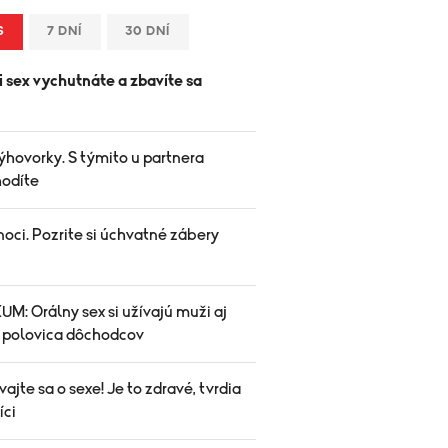
S
7 DNÍ
30 DNÍ
i sex vychutnáte a zbavíte sa
.
ýhovorky. S týmito u partnera
odíte
oci. Pozrite si úchvatné zábery
M: Orálny sex si užívajú muži aj
A polovica dôchodcov
ajte sa o sexe! Je to zdravé, tvrdia
íci