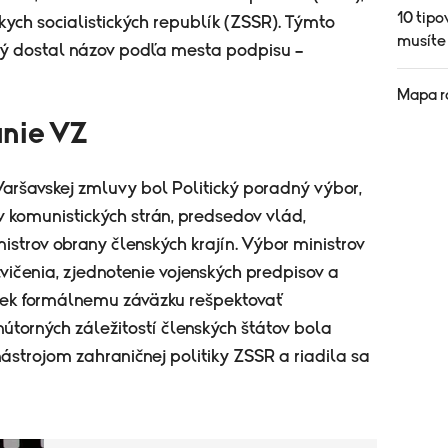
10 tipo
ych socialistických republík (ZSSR). Týmto
musíte
orý dostal názov podľa mesta podpisu –
Mapa r
anie VZ
ršavskej zmluvy bol Politický poradný výbor,
v komunistických strán, predsedov vlád,
nistrov obrany členských krajín. Výbor ministrov
vičenia, zjednotenie vojenských predpisov a
priek formálnemu záväzku rešpektovať
útorných záležitostí členských štátov bola
ástrojom zahraničnej politiky ZSSR a riadila sa