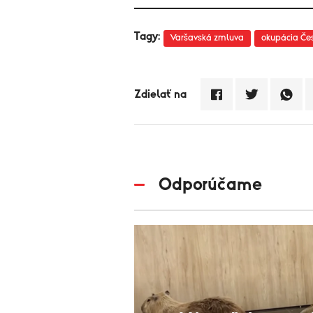
Tagy:
Varšavská zmluva
okupácia Če
Zdielať na
Odporúčame