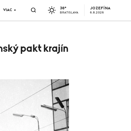
36°
JOZEFÍNA
VIAC
BRATISLAVA
6.8.2026
nský pakt krajín