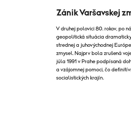
Zánik Varšavskej z
V druhej polovici 80. rokov, po 
geopolitická situácia dramatick
strednej a juhovýchodnej Európe
zmysel. Najprv bola zrušená voje
júla 1991 v Prahe podpísaná doh
a vzájomnej pomoci, čo definitív
socialistických krajín.