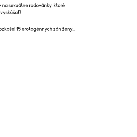
v na sexuálne radovánky, ktoré
 vyskúšať!
ozkoše! 15 erotogénnych zón ženy...