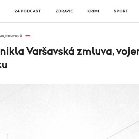
R
24 PODCAST
ZDRAVIE
KRIMI
ŠPORT
aujímavosti
nikla Varšavská zmluva, voje
ku