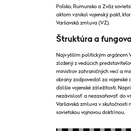
Poľsko, Rumunsko a Zväz sovietsk
aktom vznikol vojenský pakt, kt
Varšavská zmluva (VZ).
Štruktúra a fungov
Najvyšším politickým orgánom Va
zložený z vedúcich predstaviteľo
ministrov zahraničných vecí a mi
obrany zodpovedal za vojenské c
ďalšie vojenské záležitosti. Na
nezávislosť a nezasahovať do vn
Varšavská zmluva v skutočnosti n
sovietskou vojnovou doktrínou.