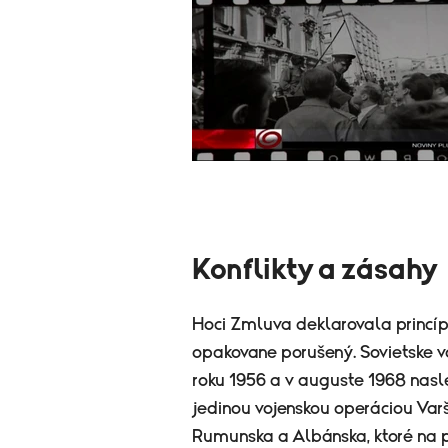
Konflikty a zásahy
Hoci Zmluva deklarovala princíp 
opakovane porušený. Sovietske v
roku 1956 a v auguste 1968 nasl
jedinou vojenskou operáciou Varš
Rumunska a Albánska, ktoré na p