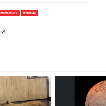
skoslovenska
okupácia