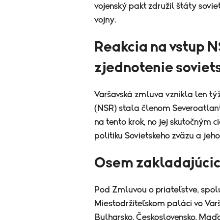
vojenský pakt združil štáty sovie
vojny.
Reakcia na vstup 
zjednotenie soviets
Varšavská zmluva vznikla len t
(NSR) stala členom Severoatlanti
na tento krok, no jej skutočným 
politiku Sovietskeho zväzu a jeh
Osem zakladajúcic
Pod Zmluvou o priateľstve, spol
Miestodržiteľskom paláci vo Var
Bulharsko, Československo, Maď