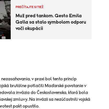
PREČÍTAJTE SI TIEŽ
Muž pred tankom. Gesto Emila
Galla sa stalo symbolom odporu
voči okupácii
nezasahovania, v praxi bol tento princíp
ojská brutálne potlačili Maďarské povstanie v
edovala invázia do Československa, ktorá bola
avskej zmluvy. Na invázii sa nezúčastnili vojská
rotest pakt opustilo.