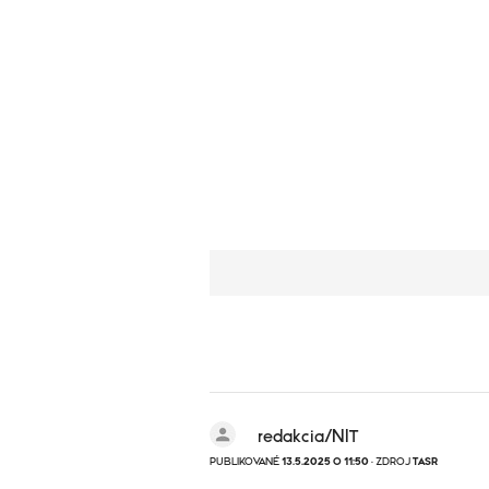
redakcia/NIT
PUBLIKOVANÉ
13.5.2025 O 11:50
· ZDROJ
TASR