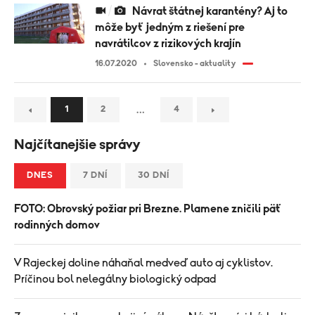
Návrat štátnej karantény? Aj to
môže byť jedným z riešení pre
navrátilcov z rizikových krajín
16.07.2020
Slovensko - aktuality
…
1
2
4
Najčítanejšie správy
DNES
7 DNÍ
30 DNÍ
FOTO: Obrovský požiar pri Brezne. Plamene zničili päť
rodinných domov
V Rajeckej doline náhaňal medveď auto aj cyklistov.
Príčinou bol nelegálny biologický odpad