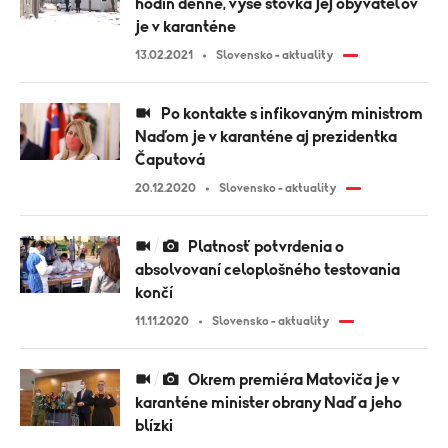
hodín denne, vyše stovka jej obyvateľov
je v karanténe
13.02.2021
Slovensko - aktuality
Po kontakte s infikovaným ministrom
Naďom je v karanténe aj prezidentka
Čaputová
20.12.2020
Slovensko - aktuality
Platnosť potvrdenia o
absolvovaní celoplošného testovania
končí
11.11.2020
Slovensko - aktuality
Okrem premiéra Matoviča je v
karanténe minister obrany Naď a jeho
blízki