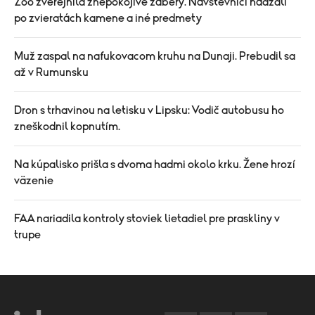
Zoo zverejnila znepokojivé zábery. Návštevníci hádzali
po zvieratách kamene a iné predmety
Muž zaspal na nafukovacom kruhu na Dunaji. Prebudil sa
až v Rumunsku
Dron s trhavinou na letisku v Lipsku: Vodič autobusu ho
zneškodnil kopnutím.
Na kúpalisko prišla s dvoma hadmi okolo krku. Žene hrozí
väzenie
FAA nariadila kontroly stoviek lietadiel pre praskliny v
trupe