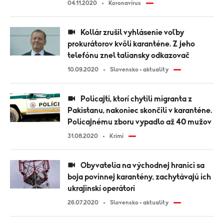
04.11.2020
Koronavírus
Kollár zrušil vyhlásenie voľby
prokurátorov kvôli karanténe. Z jeho
telefónu znel taliansky odkazovač
10.09.2020
Slovensko - aktuality
Policajti, ktorí chytili migranta z
Pakistanu, nakoniec skončili v karanténe.
Policajnému zboru vypadlo až 40 mužov
31.08.2020
Krimi
Obyvatelia na východnej hranici sa
boja povinnej karantény, zachytávajú ich
ukrajinskí operátori
26.07.2020
Slovensko - aktuality