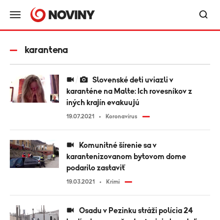
karantena
Slovenské deti uviazli v
karanténe na Malte: Ich rovesníkov z
iných krajín evakuujú
19.07.2021
Koronavírus
Komunitné šírenie sa v
karantenizovanom bytovom dome
podarilo zastaviť
19.03.2021
Krimi
Osadu v Pezinku stráži polícia 24