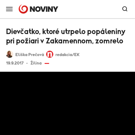
Dievčatko, ktoré utrpelo popáleniny
pri požiari v Zakamennom, zomrelo
Eliška Prečová
redakcia/EK
19.9.2017
Žilina