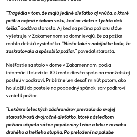
"Tragédia v tom, že majú jediné dieťatko aj vnúča, o ktoré
prišli a najmä v takom veku, keď sa všetci z týchto detí
tešia,"
dodáva starosta. Aj keď sa príčina požiaru stále
vyšetruje, v Zakamennom sa domnievajú, že za požiar
mohla detská vysielačka.
"Niečo také v nabíjačke bolo, že
zaskratovala a spôsobila požiar,"
povedal starosta.
Nešťastie sa stalo v dome v Zakamennom, podľa
informácii televízie JOJ malé dievča spalo na manželskej
posteli v podkroví. Približne len desať minút potom, ako
ho uložili do postele na poobedný spánok, sa v podkroví
vznietil požiar.
"Lekárka leteckých záchranárov prevzala do svojej
starostlivosti dvojročné dieťatko, ktoré následkom
požiaru utrpelo vážne popáleniny tváre a krku v rozsahu
druhého a tretieho stupňa. Po preložení na palube