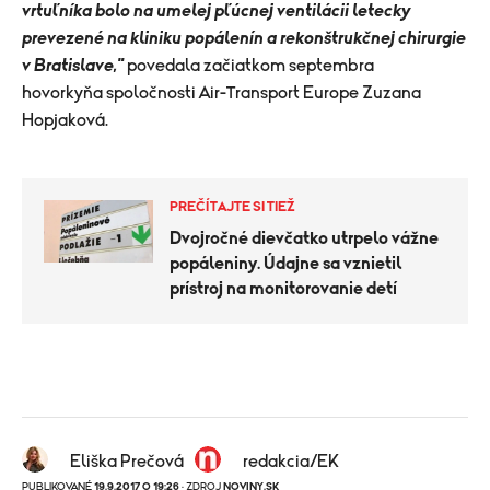
vrtuľníka bolo na umelej pľúcnej ventilácii letecky
prevezené na kliniku popálenín a rekonštrukčnej chirurgie
v Bratislave,"
povedala začiatkom septembra
hovorkyňa
spoločnosti Air-Transport Europe Zuzana
Hopjaková.
PREČÍTAJTE SI TIEŽ
Dvojročné dievčatko utrpelo vážne
popáleniny. Údajne sa vznietil
prístroj na monitorovanie detí
Eliška Prečová
redakcia/EK
PUBLIKOVANÉ
19.9.2017 O 19:26
· ZDROJ
NOVINY.SK