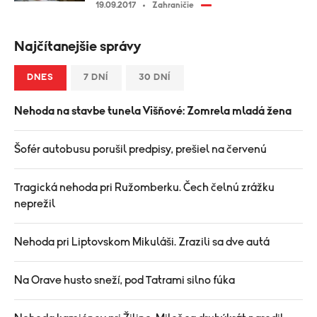
19.09.2017
Zahraničie
Najčítanejšie správy
DNES
7 DNÍ
30 DNÍ
Nehoda na stavbe tunela Višňové: Zomrela mladá žena
Šofér autobusu porušil predpisy, prešiel na červenú
Tragická nehoda pri Ružomberku. Čech čelnú zrážku
neprežil
Nehoda pri Liptovskom Mikuláši. Zrazili sa dve autá
Na Orave husto sneží, pod Tatrami silno fúka