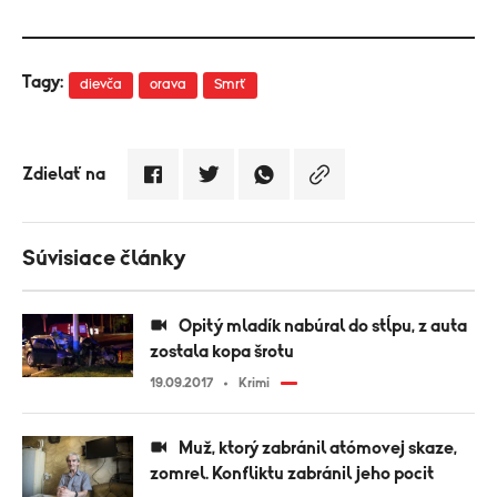
Tagy:
dievča
orava
Smrť
Zdielať na
Súvisiace články
Opitý mladík nabúral do stĺpu, z auta
zostala kopa šrotu
19.09.2017
Krimi
Muž, ktorý zabránil atómovej skaze,
zomrel. Konfliktu zabránil jeho pocit