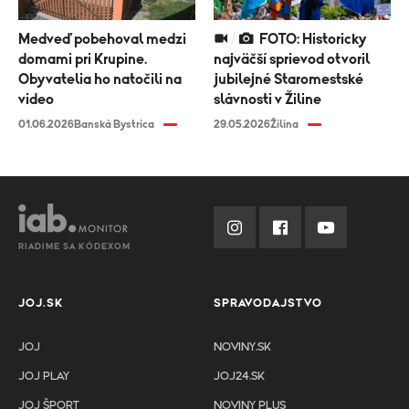
Medveď pobehoval medzi
FOTO: Historicky
domami pri Krupine.
najväčší sprievod otvoril
Obyvatelia ho natočili na
jubilejné Staromestské
video
slávnosti v Žiline
01.06.2026
Banská Bystrica
29.05.2026
Žilina
RIADIME SA KÓDEXOM
JOJ.SK
SPRAVODAJSTVO
JOJ
NOVINY.SK
JOJ PLAY
JOJ24.SK
JOJ ŠPORT
NOVINY PLUS