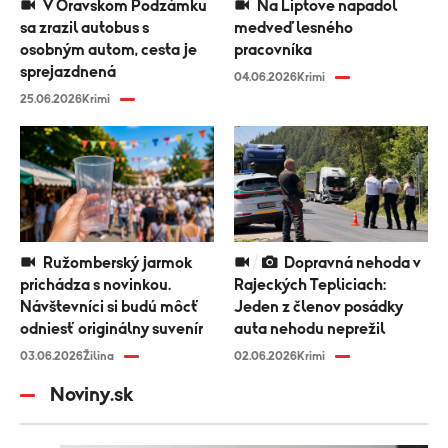
V Oravskom Podzámku
Na Liptove napadol
sa zrazil autobus s
medveď lesného
osobným autom, cesta je
pracovníka
sprejazdnená
04.06.2026
Krimi
25.06.2026
Krimi
Ružomberský jarmok
Dopravná nehoda v
prichádza s novinkou.
Rajeckých Tepliciach:
Návštevníci si budú môcť
Jeden z členov posádky
odniesť originálny suvenír
auta nehodu neprežil
03.06.2026
Žilina
02.06.2026
Krimi
Noviny.sk