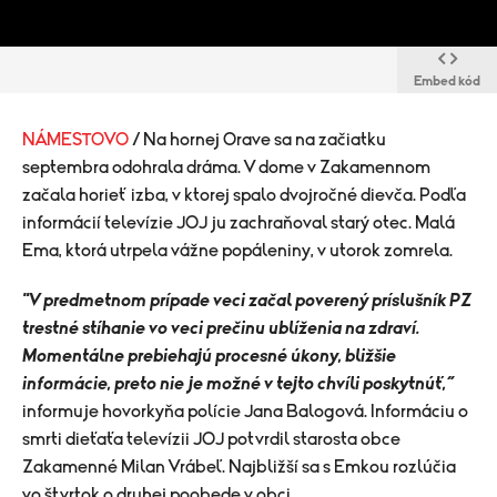
Embed kód
NÁMESTOVO
/ Na hornej Orave sa na začiatku
septembra odohrala dráma. V dome v Zakamennom
začala horieť izba, v ktorej spalo dvojročné dievča. Podľa
informácií televízie JOJ ju zachraňoval starý otec. Malá
Ema, ktorá utrpela vážne popáleniny, v utorok zomrela.
"V predmetnom prípade veci začal poverený príslušník PZ
trestné stíhanie vo veci prečinu ublíženia na zdraví.
Momentálne prebiehajú procesné úkony, bližšie
informácie, preto nie je možné v tejto chvíli poskytnúť,“
informuje hovorkyňa polície Jana Balogová. Informáciu o
smrti dieťaťa televízii JOJ potvrdil starosta obce
Zakamenné Milan Vrábeľ. Najbližší sa s Emkou rozlúčia
vo štvrtok o druhej poobede v obci.