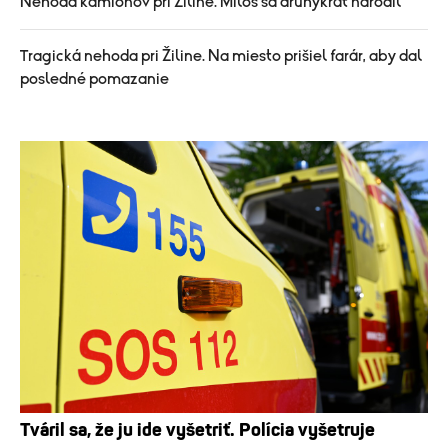
Nehoda kamiónov pri Žiline. Miloš sa druhýkrát narodil
Tragická nehoda pri Žiline. Na miesto prišiel farár, aby dal
posledné pomazanie
Tváril sa, že ju ide vyšetriť. Polícia vyšetruje