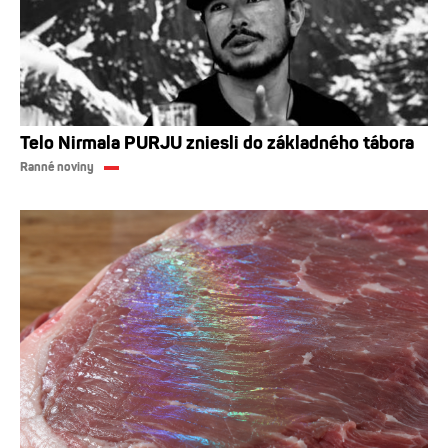
Telo Nirmala PURJU zniesli do základného tábora
Ranné noviny