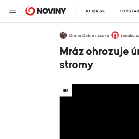
JOJ24.SK
TOPSTA
Drahu Dobrovicsová
redakci
Mráz ohrozuje úr
stromy