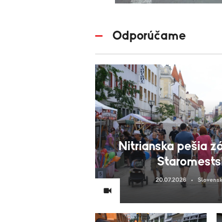
Odporúčame
Nitrianska pešia z
Staromests
20.07.2026
Slovensk