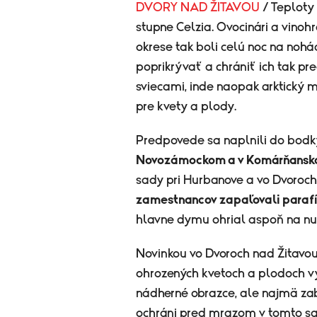
DVORY NAD ŽITAVOU
/ Teploty
stupne Celzia. Ovocinári a vin
okrese tak boli celú noc na nohá
poprikrývať a chrániť ich tak pr
sviecami, inde naopak arktický 
pre kvety a plody.
Predpovede sa naplnili do bodk
Novozámockom a v Komárňansk
sady pri Hurbanove a vo Dvoroch
zamestnancov zapaľovali parafí
hlavne dymu ohrial aspoň na nu
Novinkou vo Dvoroch nad Žitavo
ohrozených kvetoch a plodoch vy
nádherné obrazce, ale najmä zabr
ochráni pred mrazom v tomto s