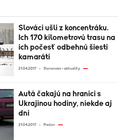
Slováci ušli z koncentráku.
Ich 170 kilometrovú trasu na
ich počesť odbehnú šiesti
kamaráti
21.04.2017
Slovensko - aktuality
Autá čakajú na hranici s
Ukrajinou hodiny, niekde aj
dni
21.04.2017
Prešov