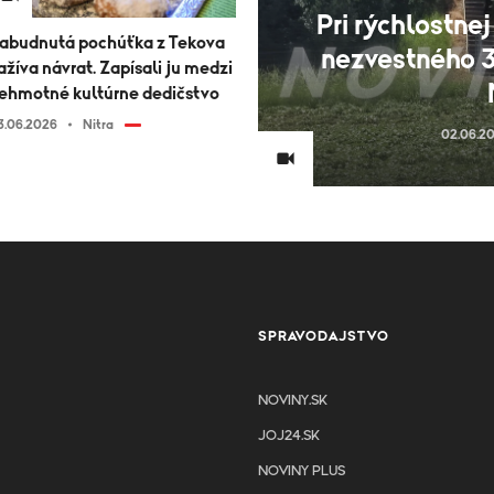
Pri rýchlostnej
abudnutá pochúťka z Tekova
nezvestného 
ažíva návrat. Zapísali ju medzi
ehmotné kultúrne dedičstvo
3.06.2026
Nitra
02.06.2
SPRAVODAJSTVO
NOVINY.SK
JOJ24.SK
NOVINY PLUS