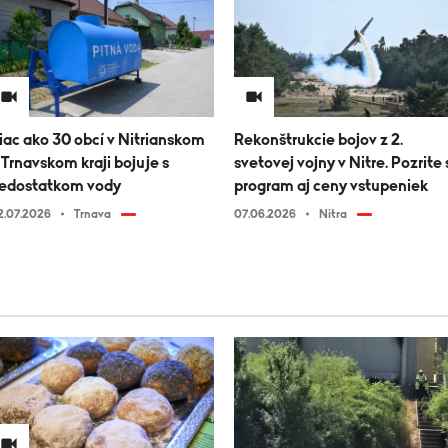
iac ako 30 obcí v Nitrianskom
Rekonštrukcie bojov z 2.
 Trnavskom kraji bojuje s
svetovej vojny v Nitre. Pozrite 
edostatkom vody
program aj ceny vstupeniek
2.07.2026
Trnava
07.06.2026
Nitra