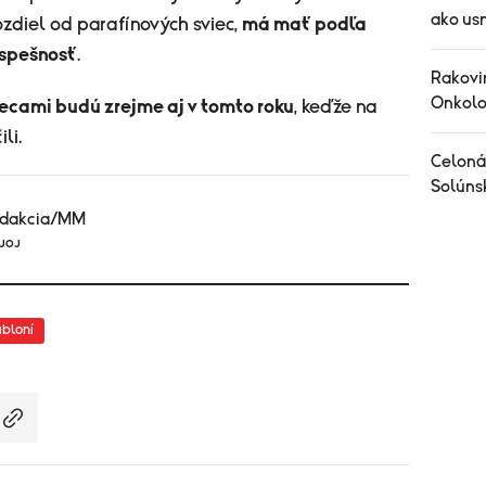
ako us
zdiel od parafínových sviec,
má mať podľa
úspešnosť
.
Rakovin
Onkolog
ecami budú zrejme aj v tomto roku
, keďže na
li.
Celoná
Solúnsk
edakcia/MM
 JOJ
abloní