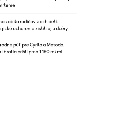
mrtenie
a zabila rodičov troch detí.
ické ochorenie zistili aj u dcéry
rodná púť pre Cyrila a Metoda.
i bratia prišli pred 1 160 rokmi