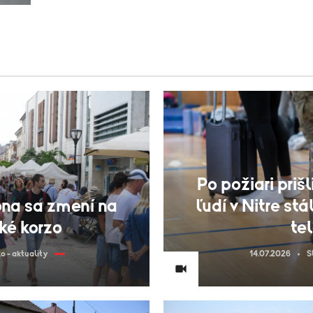
Po požiari priš
óna sa zmení na
ľudí v Nitre st
ké korzo
tel
o - aktuality
14.07.2026
S