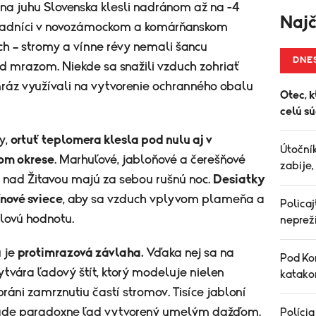
 na juhu Slovenska klesli nadránom až na -4
Najč
ohradníci v novozámockom a komárňanskom
ch – stromy a vínne révy nemali šancu
DNE
ed mrazom. Niekde sa snažili vzduch zohriať
mráz využívali na vytvorenie ochranného obalu
Otec, k
celú s
y,
ortuť teplomera klesla pod nulu aj v
Útočník
om okrese
. Marhuľové, jabloňové a čerešňové
zabije,
 nad Žitavou majú za sebou rušnú noc.
Desiatky
nové sviece
, aby sa vzduch vplyvom plameňa a
Policaj
lovú hodnotu.
neprež
u je
protimrazová závlaha.
Vďaka nej sa na
Pod Ko
tvára ľadový štít, ktorý modeluje nielen
katakom
áni zamrznutiu častí stromov. Tisíce jabloní
ade paradoxne ľad vytvorený umelým dažďom.
Polícia