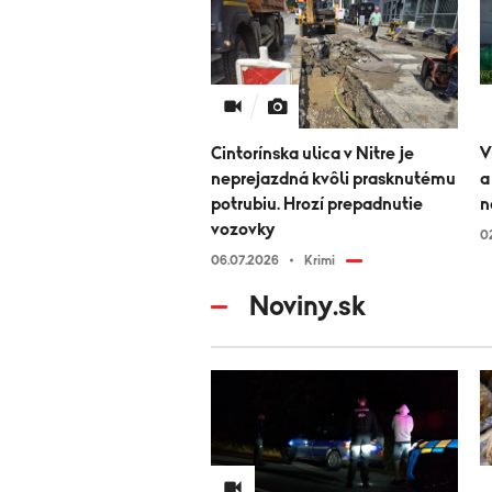
Cintorínska ulica v Nitre je
V
neprejazdná kvôli prasknutému
a
potrubiu. Hrozí prepadnutie
n
vozovky
0
06.07.2026
Krimi
Noviny.sk