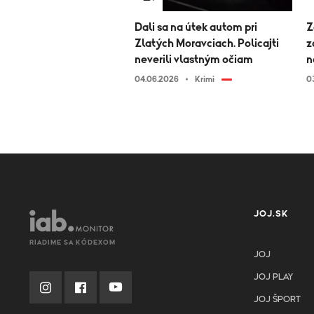
Dali sa na útek autom pri
Z
Zlatých Moravciach. Policajti
z
neverili vlastným očiam
n
04.06.2026
Krimi
0
JOJ.SK
RIADIME SA KÓDEXOM
JOJ
JOJ PLAY
JOJ ŠPORT