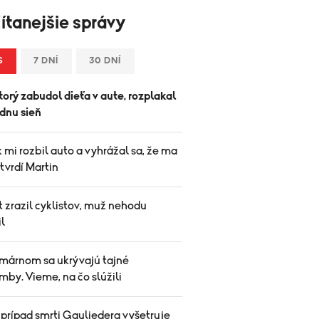
ítanejšie správy
S
7 DNÍ
30 DNÍ
torý zabudol dieťa v aute, rozplakal
údnu sieň
 mi rozbil auto a vyhrážal sa, že ma
 tvrdí Martin
t zrazil cyklistov, muž nehodu
il
márnom sa ukrývajú tajné
by. Vieme, na čo slúžili
 prípad smrti Gauliedera vyšetruje