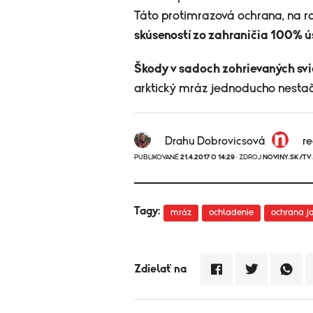
Táto protimrazová ochrana, na ro
skúseností zo zahraničia 100% 
Škody v sadoch zohrievaných svi
arktický mráz jednoducho nestači
Drahu Dobrovicsová
r
PUBLIKOVANÉ
21.4.2017 O 14:29
· ZDROJ
NOVINY.SK/TV
Tagy:
mráz
ochladenie
ochrana j
Zdielať na