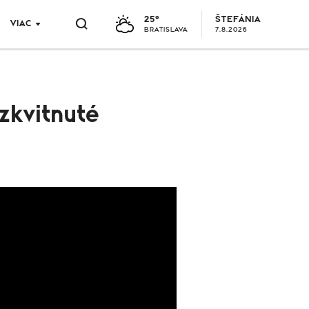
25°
ŠTEFÁNIA
VIAC
BRATISLAVA
7.8.2026
zkvitnuté