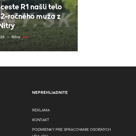
 ceste R1 našli telo
32-ročného muža z
Nitry
026
Nitra
NEPREHLIADNITE
REKLAMA
KONTAKT
PODMIENKY PRE SPRACOVANIE OSOBNYCH