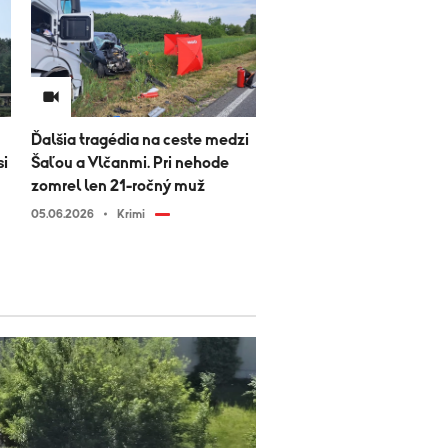
Ďalšia tragédia na ceste medzi
si
Šaľou a Vlčanmi. Pri nehode
zomrel len 21-ročný muž
05.06.2026
Krimi