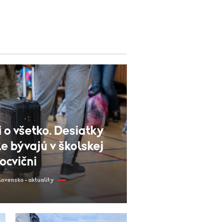
li o všetko. Desiatky
ále bývajú v školskej
ocvični
lovensko - aktuality