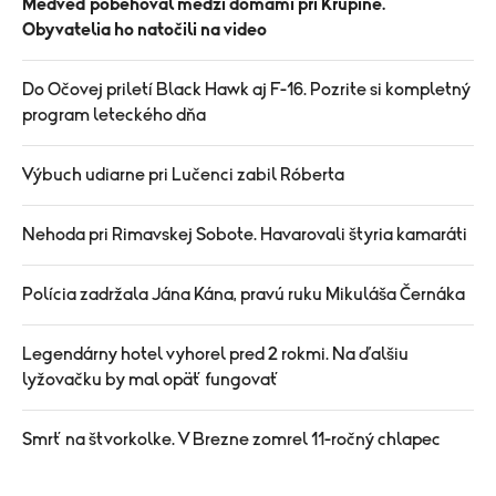
Medveď pobehoval medzi domami pri Krupine.
Obyvatelia ho natočili na video
Do Očovej priletí Black Hawk aj F-16. Pozrite si kompletný
program leteckého dňa
Výbuch udiarne pri Lučenci zabil Róberta
Nehoda pri Rimavskej Sobote. Havarovali štyria kamaráti
Polícia zadržala Jána Kána, pravú ruku Mikuláša Černáka
Legendárny hotel vyhorel pred 2 rokmi. Na ďalšiu
lyžovačku by mal opäť fungovať
Smrť na štvorkolke. V Brezne zomrel 11-ročný chlapec