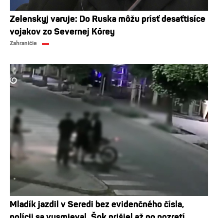
Zelenskyj varuje: Do Ruska môžu prísť desaťtisíce
vojakov zo Severnej Kórey
Zahraničie
Mladík jazdil v Seredi bez evidenčného čísla,
polícii sa vysmieval. Šok prišiel až po pozretí