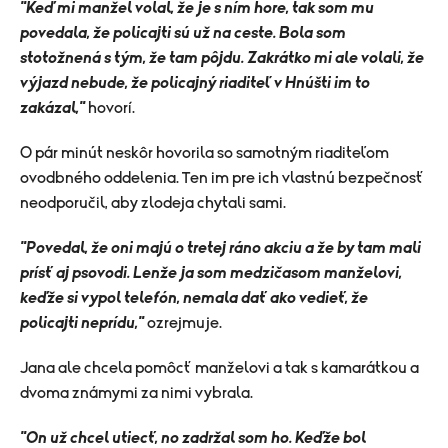
"Keď mi manžel volal, že je s ním hore, tak som mu
povedala, že policajti sú už na ceste. Bola som
stotožnená s tým, že tam pôjdu. Zakrátko mi ale volali, že
výjazd nebude, že policajný riaditeľ v Hnúšti im to
zakázal,"
hovorí.
O pár minút neskôr hovorila so samotným riaditeľom
ovodbného oddelenia. Ten im pre ich vlastnú bezpečnosť
neodporučil, aby zlodeja chytali sami.
"Povedal, že oni majú o tretej ráno akciu a že by tam mali
prísť aj psovodi. Lenže ja som medzičasom manželovi,
keďže si vypol telefón, nemala dať ako vedieť, že
policajti neprídu,"
ozrejmuje.
Jana ale chcela pomôcť manželovi a tak s kamarátkou a
dvoma známymi za nimi vybrala.
"On už chcel utiecť, no zadržal som ho. Keďže bol