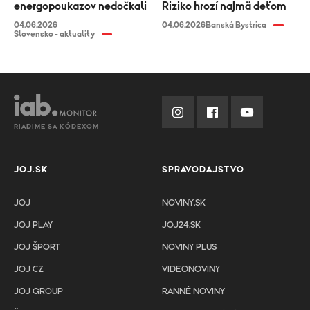
energopoukazov nedočkali
Riziko hrozí najmä deťom
04.06.2026
04.06.2026
Banská Bystrica
Slovensko - aktuality
RIADIME SA KÓDEXOM
JOJ.SK
SPRAVODAJSTVO
JOJ
NOVINY.SK
JOJ PLAY
JOJ24.SK
JOJ ŠPORT
NOVINY PLUS
JOJ CZ
VIDEONOVINY
JOJ GROUP
RANNÉ NOVINY