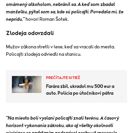
omámený alkoholom, nebránil sa. A keď som zbadal
manželku, pýtal som sa, kde sú policajti. Povedala mi, že
neprídu,"
hovorí Roman Šotek.
Zlodeja odovzdali
Mužov zákona stretli v lese, keď sa vracali do mesta.
Policajti zlodeja odviedli na stanicu.
PREČÍTAJTE SI TIEŽ
Farára zbil, ukradol mu 500 eur a
auto. Polícia po útočníkovi pátra
"Na miesto boli vyslaní policajti znalí terénu. A časový
horizont vykonania zákroku, ako aj všetky okolnosti