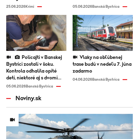
25.06.2026
Krimi
05.06.2026
Banská Bystrica
Policajti v Banskej
Vlaky na obľúbenej
Bystrici zostali v šoku.
trase budú v nedeľu 7. júna
Kontrola odhalila opité
zadarmo
deti, niektoré aj s dvomi
04.06.2026
Banská Bystrica
promile
05.06.2026
Banská Bystrica
Noviny.sk