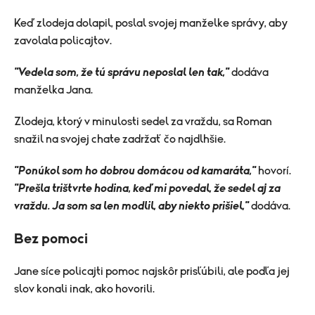
Keď zlodeja dolapil, poslal svojej manželke správy, aby
zavolala policajtov.
"Vedela som, že tú správu neposlal len tak,"
dodáva
manželka Jana.
Zlodeja, ktorý v minulosti sedel za vraždu, sa Roman
snažil na svojej chate zadržať čo najdlhšie.
"Ponúkol som ho dobrou domácou od kamaráta,"
hovorí.
"Prešla trištvrte hodina, keď mi povedal, že sedel aj za
vraždu. Ja som sa len modlil, aby niekto prišiel,"
dodáva.
Bez pomoci
Jane síce policajti pomoc najskôr prisľúbili, ale podľa jej
slov konali inak, ako hovorili.