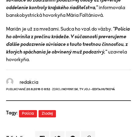
súvisiace so zadržaním podozrivej osoby už rpeveruje
oddelenie kontroly krajského riaditeľstva,"
informovala
banskobystrická hovorkyňa Mária Faltániová.
Marián je už za mrežami. Sudca ho vzal do väzby.
"Polícia
ho obvinila z prečinu krádeže. V súčasnosti preverujeme
ďalšie podozrenie súvisiace s touto trestnou činnosťou, z
ktorých spáchania je obvinený muž podozrivý,"
uzavrela
hovorkyňa.
redakcia
PUBLIKOVANÉ
20.8.2016 O 8:52
· ZDROJ
NOVINY.SK
,
TV JOJ - EDITA HUTKOVÁ
Tagy:
Polícia
Zlodej