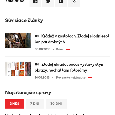
Zdielať na
Súvisiace články
Krádež v kostoloch. Zlodej si odniesol
len pár drobných
05.06.2016
Krimi
Zlodej ukradol počas výstavy štyri
obrazy, nechal tam fotorámy
14.06.2016
Slovensko - aktuality
Najčítanejšie správy
DNES
7 DNÍ
30 DNÍ