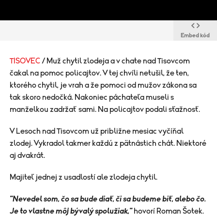
Embed kód
TISOVEC
/ Muž chytil zlodeja a v chate nad Tisovcom
čakal na pomoc policajtov. V tej chvíli netušil, že ten,
ktorého chytil, je vrah a že pomoci od mužov zákona sa
tak skoro nedočká. Nakoniec páchateľa museli s
manželkou zadržať sami. Na policajtov podali sťažnosť.
V Lesoch nad Tisovcom už približne mesiac vyčíňal
zlodej. Vykradol takmer každú z pätnástich chát. Niektoré
aj dvakrát.
Majiteľ jednej z usadlostí ale zlodeja chytil.
"Nevedel som, čo sa bude diať, či sa budeme biť, alebo čo.
Je to vlastne môj bývalý spolužiak,"
hovorí Roman Šotek.