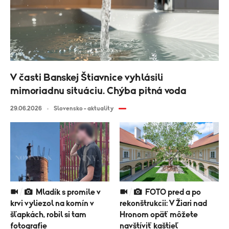
V časti Banskej Štiavnice vyhlásili
mimoriadnu situáciu. Chýba pitná voda
29.06.2026
Slovensko - aktuality
Mladík s promile v
FOTO pred a po
krvi vyliezol na komín v
rekonštrukcii: V Žiari nad
šľapkách, robil si tam
Hronom opäť môžete
fotografie
navštíviť kaštieľ