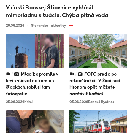
V časti Banskej Štiavnice vyhlásili
mimoriadnu situáciu. Chýba pitná voda
29.06.2026
Slovensko - aktuality
Mladík s promile v
FOTO pred a po
krvi vyliezol na komín v
rekonštrukcii: V Žiari nad
šľapkách, robil si tam
Hronom opäť môžete
fotografie
navštíviť kaštieľ
25.06.2026
Krimi
05.06.2026
Banská Bystrica