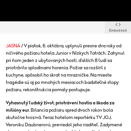
Embed kód
JASNÁ
/ V piatok, 6. októbra, uplynuli presne dva roky od
ničivého požiaru hotela Junior v Nízkych Tatrách. Zahynul
pri ňom jeden z ubytovaných hostí, ďalších 8 ľudí sa
priotrávilo splodinami horenia. Požiar sa rozšíril z
kuchyne, spôsobil ho skrat na mrazničke. Na mieste
tragédie sú aj po mnohých mesiacoch badateľné stopy
požiaru, rekonštrukcia pomaly postupuje.
Vyhasnutý ľudský život, priotrávení hostia a škoda za
milióny eur.
Bilancia požiaru spred dvoch rokov bola
skutočne hrozivá. Teraz hotelom reportérku TV JOJ,
Veroniku Daubnerovú, previedol jeho riaditeľ. Zadymené