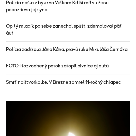
Polícia našla v byte vo Veľkom Krtíši mŕtvu ženu,
podozrieva jej syna
Opitý mladík po sebe zanechal spúšť, zdemoloval päť
áut
Polícia zadržala Jána Kána, pravú ruku Mikuláša Černáka
FOTO: Rozvodnený potok zatopil pivnice aj autá
Smrť na štvorkolke. V Brezne zomrel 11-ročný chlapec