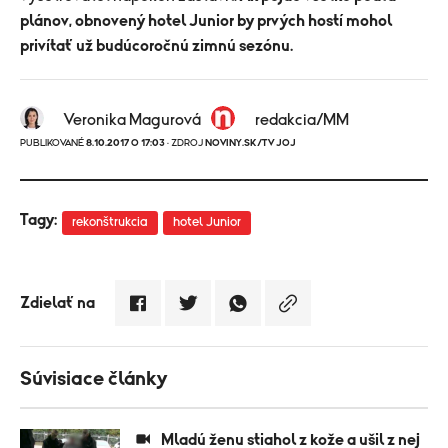
plánov, obnovený hotel Junior by prvých hostí mohol
privítať už budúcoročnú zimnú sezónu.
Veronika Magurová
redakcia/MM
PUBLIKOVANÉ
8.10.2017 O 17:03
· ZDROJ
NOVINY.SK/TV JOJ
Tagy:
rekonštrukcia
hotel Junior
Zdielať na
Súvisiace články
Mladú ženu stiahol z kože a ušil z nej