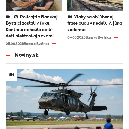
Policajti v Banskej
Vlaky na obľúbenej
Bystrici zostali v šoku.
trase budú v nedeľu 7. júna
Kontrola odhalila opité
zadarmo
deti, niektoré aj s dvomi
04.06.2026
Banská Bystrica
promile
05.06.2026
Banská Bystrica
Noviny.sk