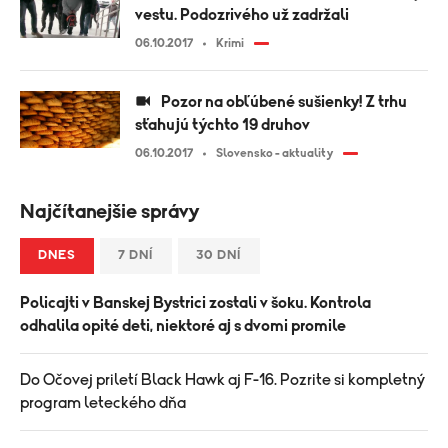
vestu. Podozrivého už zadržali
06.10.2017
Krimi
Pozor na obľúbené sušienky! Z trhu
sťahujú týchto 19 druhov
06.10.2017
Slovensko - aktuality
Najčítanejšie správy
DNES
7 DNÍ
30 DNÍ
Policajti v Banskej Bystrici zostali v šoku. Kontrola
odhalila opité deti, niektoré aj s dvomi promile
Do Očovej priletí Black Hawk aj F-16. Pozrite si kompletný
program leteckého dňa