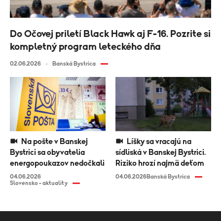
Do Očovej priletí Black Hawk aj F-16. Pozrite si
kompletný program leteckého dňa
02.06.2026
Banská Bystrica
Na pošte v Banskej
Líšky sa vracajú na
Bystrici sa obyvatelia
sídliská v Banskej Bystrici.
energopoukazov nedočkali
Riziko hrozí najmä deťom
04.06.2026
04.06.2026
Banská Bystrica
Slovensko - aktuality