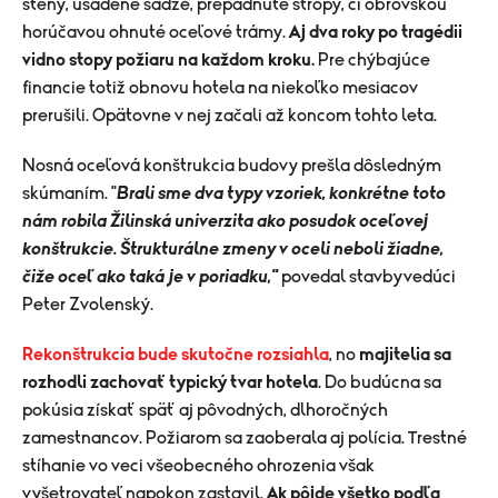
steny, usadené sadze, prepadnuté stropy, či obrovskou
horúčavou ohnuté oceľové trámy.
Aj dva roky po tragédii
vidno stopy požiaru na každom kroku.
Pre chýbajúce
financie totiž obnovu hotela na niekoľko mesiacov
prerušili. Opätovne v nej začali až koncom tohto leta.
Nosná oceľová konštrukcia budovy prešla dôsledným
skúmaním. "
Brali sme dva typy vzoriek, konkrétne toto
nám robila Žilinská univerzita ako posudok oceľovej
konštrukcie. Štrukturálne zmeny v oceli neboli žiadne,
čiže oceľ ako taká je v poriadku,"
povedal stavbyvedúci
Peter Zvolenský.
Rekonštrukcia bude skutočne rozsiahla
, no
majitelia sa
rozhodli zachovať typický tvar hotela
. Do budúcna sa
pokúsia získať späť aj pôvodných, dlhoročných
zamestnancov. Požiarom sa zaoberala aj polícia. Trestné
stíhanie vo veci všeobecného ohrozenia však
vyšetrovateľ napokon zastavil.
Ak pôjde všetko podľa