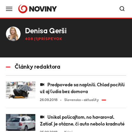
Denisa Gerši
408 {1}PRÍSPEVOK
Články redaktora
Predpovede sa naplnili. Chlad pocítili
už aj ľudia bez domova
26.09.2018
Slovensko - aktuality
Unikal policajtom, no havaroval.
Zatiaľ je otázne, či auto nebolo kradnuté