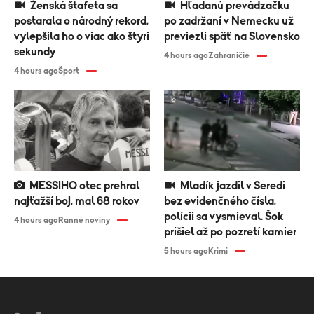
Ženská štafeta sa
Hľadanú prevádzačku
postarala o národný rekord,
po zadržaní v Nemecku už
vylepšila ho o viac ako štyri
previezli späť na Slovensko
sekundy
4 hours ago
Zahraničie
4 hours ago
Šport
MESSIHO otec prehral
Mladík jazdil v Seredi
najťažší boj, mal 68 rokov
bez evidenčného čísla,
polícii sa vysmieval. Šok
4 hours ago
Ranné noviny
prišiel až po pozretí kamier
5 hours ago
Krimi