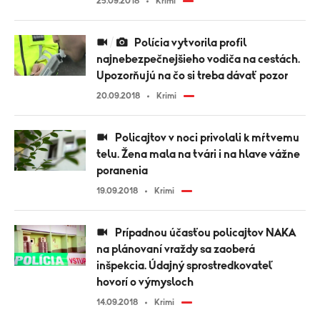
25.09.2018
Krimi
Polícia vytvorila profil
najnebezpečnejšieho vodiča na cestách.
Upozorňujú na čo si treba dávať pozor
20.09.2018
Krimi
Policajtov v noci privolali k mŕtvemu
telu. Žena mala na tvári i na hlave vážne
poranenia
19.09.2018
Krimi
Prípadnou účasťou policajtov NAKA
na plánovaní vraždy sa zaoberá
inšpekcia. Údajný sprostredkovateľ
hovorí o výmysloch
14.09.2018
Krimi