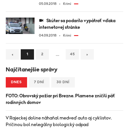
05.09.2018
Krimi
Skúter sa podarilo vypátrať vďaka
internetovej stránke
04.09.2018
Krimi
…
1
2
45
Najčítanejšie správy
DNES
7 DNÍ
30 DNÍ
FOTO: Obrovský požiar pri Brezne. Plamene zničili päť
rodinných domov
V Rajeckej doline náhaňal medveď auto aj cyklistov.
Príčinou bol nelegálny biologický odpad