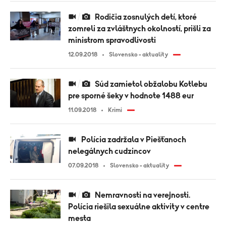
Rodičia zosnulých detí, ktoré
zomreli za zvláštnych okolností, prišli za
ministrom spravodlivosti
12.09.2018
Slovensko - aktuality
Súd zamietol obžalobu Kotlebu
pre sporné šeky v hodnote 1488 eur
11.09.2018
Krimi
Polícia zadržala v Piešťanoch
nelegálnych cudzincov
07.09.2018
Slovensko - aktuality
Nemravnosti na verejnosti.
Polícia riešila sexuálne aktivity v centre
mesta