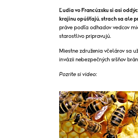
Ľudia vo Francúzsku si asi oddých
krajinu opúšťajú, strach sa ale 
práve podľa odhadov vedcov mieri
starostlivo pripravujú.
Miestne združenia včelárov sa u
invázii nebezpečných sršňov brán
Pozrite si video: