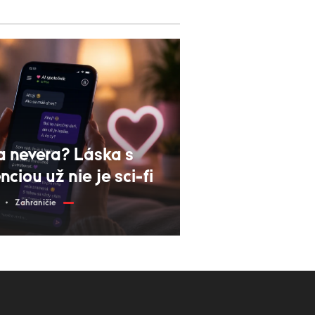
a nevera? Láska s
ciou už nie je sci-fi
Zahraničie