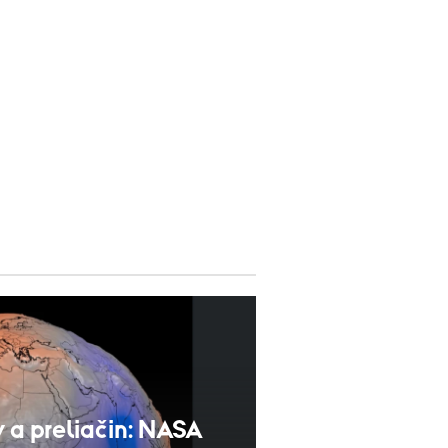
 a preliačin: NASA