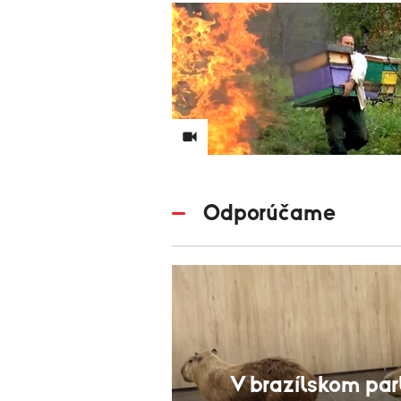
Odporúčame
V brazílskom pa