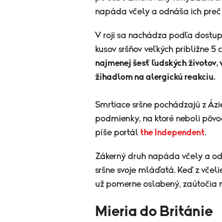
napáda včely a odnáša ich preč
V roji sa nachádza podľa dostup
kusov sršňov veľkých približne 5 
najmenej šesť ľudských životov,
žihadlom na alergickú reakciu.
Smrtiace sršne pochádzajú z Áz
podmienky, na ktoré neboli pôvod
píše portál
the Independent
.
Zákerný druh napáda včely a od
sršne svoje mláďatá. Keď z včeli
už pomerne oslabený, zaútočia n
Mieria do Británie