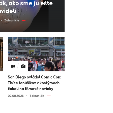
k, ako sme ju ešte
videli
Zahraničie
San Diego ovládol Comic Con:
Tisíce fanúšikov v kostýmoch
čakali na filmové novinky
02.08.2026
Zahraničie