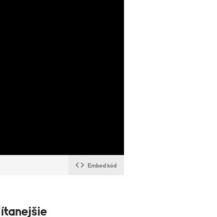
Embed kód
ítanejšie