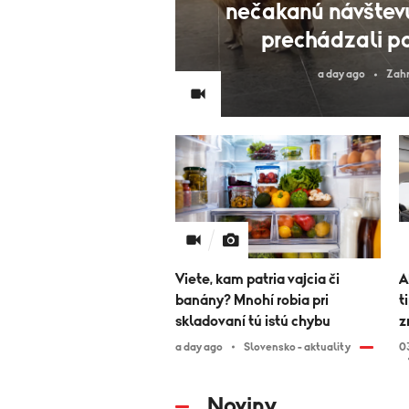
nečakanú návštev
prechádzali p
a day ago
Zahr
Viete, kam patria vajcia či
A
banány? Mnohí robia pri
t
skladovaní tú istú chybu
z
a day ago
Slovensko - aktuality
0
Noviny