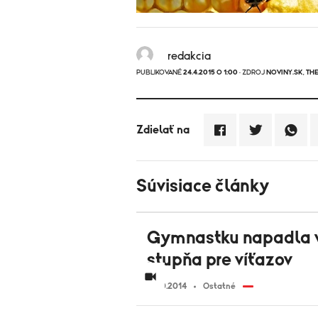
redakcia
PUBLIKOVANÉ
24.4.2015 O 1:00
· ZDROJ
NOVINY.SK
,
TH
Zdielať na
Súvisiace články
Gymnastku napadla v
stupňa pre víťazov
15.10.2014
Ostatné