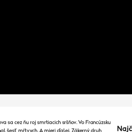
a sa cez ňu roj smrtiacich sršňov. Vo Francúzsku
Najč
 šesť mŕtvych. A mieri ďalej. Zákerný druh