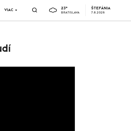
23°
ŠTEFÁNIA
VIAC
BRATISLAVA
7.8.2026
udí