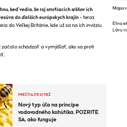
Mapa r
nu, keď vedia, že roj smrtiacich sršňov ich
presúva do ďalších európskych krajín
- teraz
Etna e
a do Veľkej Británie, kde už sa na ich inváziu
Lávu vi
ž začalo schádzať a vymýšľať, ako sa proti
iť.
PREČÍTAJTE SI TIEŽ
Nový typ úľa na princípe
vodovodného kohútika. POZRITE
SA, ako funguje