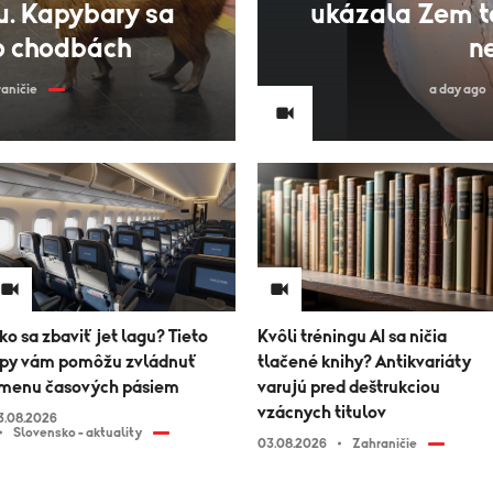
u. Kapybary sa
ukázala Zem ta
o chodbách
ne
aničie
a day ago
ko sa zbaviť jet lagu? Tieto
Kvôli tréningu AI sa ničia
ipy vám pomôžu zvládnuť
tlačené knihy? Antikvariáty
menu časových pásiem
varujú pred deštrukciou
vzácnych titulov
3.08.2026
Slovensko - aktuality
03.08.2026
Zahraničie