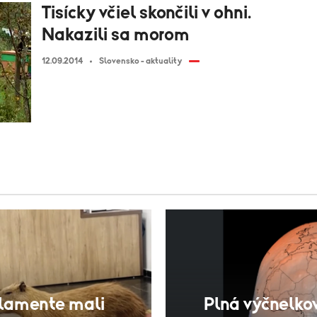
Tisícky včiel skončili v ohni.
Nakazili sa morom
12.09.2014
Slovensko - aktuality
rlamente mali
Plná výčnelkov