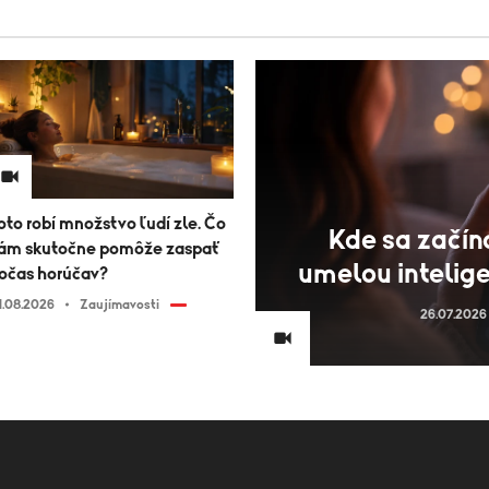
oto robí množstvo ľudí zle. Čo
Kde sa začín
ám skutočne pomôže zaspať
umelou inteligen
očas horúčav?
1.08.2026
Zaujímavosti
26.07.2026