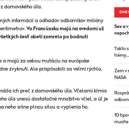
 z domovského úľa.
DNE
ných informácií a odhadov odborníkov milióny
Sex a v
centimetrov.
Vo Francúzsku majú na svedomí už
nepoch
 všetkých šesť obetí zomrelo po bodnutí
Takto s
trémy..
ie a majú za sebou mutáciu na európske
ne zvyknutí. Ale prispôsobili sa veľmi rýchlo,
Zem v n
NASA
náša ich preč z domovského úľa. Včelami kŕmia
Rozpráv
eho úľa unesú dostatočné množstvo včiel, a úľ je
odborn
a neho sršne plnou silou a vyplenia ho.
10 tipo
musíte