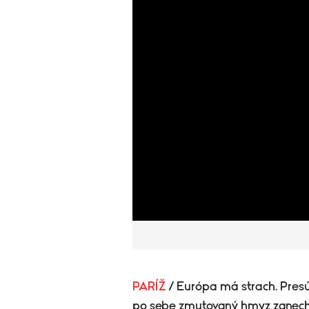
PARÍŽ
/ Európa má strach. Presúv
po sebe zmutovaný hmyz zanechal