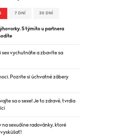
S
7 DNÍ
30 DNÍ
ýhovorky. S týmito u partnera
odíte
i sex vychutnáte a zbavíte sa
.
oci. Pozrite si úchvatné zábery
ajte sa o sexe! Je to zdravé, tvrdia
íci
v na sexuálne radovánky, ktoré
 vyskúšať!