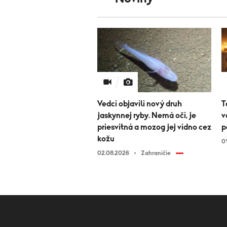
Vedci objavili nový druh
T
jaskynnej ryby. Nemá oči, je
v
priesvitná a mozog jej vidno cez
p
kožu
0
02.08.2026
Zahraničie