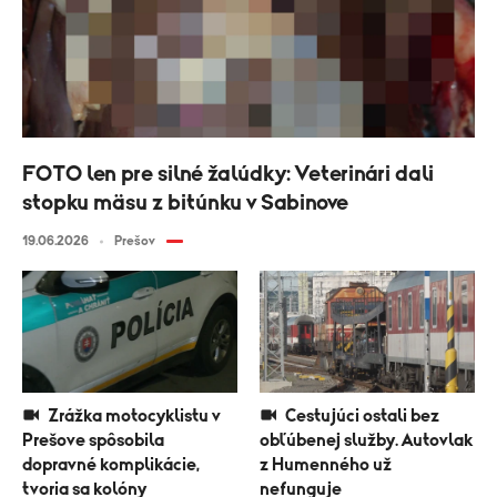
FOTO len pre silné žalúdky: Veterinári dali
stopku mäsu z bitúnku v Sabinove
19.06.2026
Prešov
Zrážka motocyklistu v
Cestujúci ostali bez
Prešove spôsobila
obľúbenej služby. Autovlak
dopravné komplikácie,
z Humenného už
tvoria sa kolóny
nefunguje