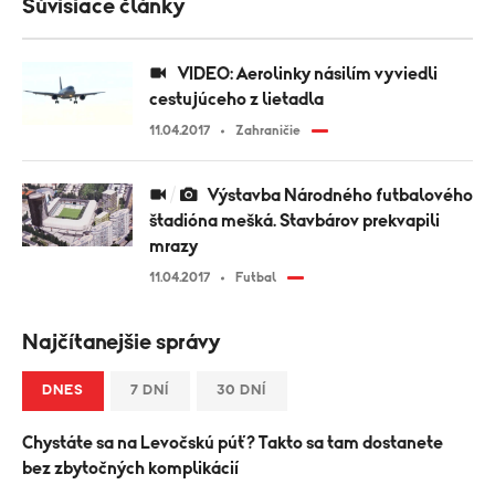
Súvisiace články
VIDEO: Aerolinky násilím vyviedli
cestujúceho z lietadla
11.04.2017
Zahraničie
Výstavba Národného futbalového
štadióna mešká. Stavbárov prekvapili
mrazy
11.04.2017
Futbal
Najčítanejšie správy
DNES
7 DNÍ
30 DNÍ
Chystáte sa na Levočskú púť? Takto sa tam dostanete
bez zbytočných komplikácií