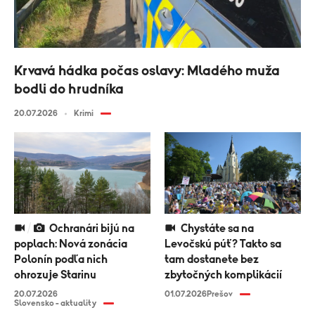
Krvavá hádka počas oslavy: Mladého muža
bodli do hrudníka
20.07.2026
Krimi
Ochranári bijú na
Chystáte sa na
poplach: Nová zonácia
Levočskú púť? Takto sa
Polonín podľa nich
tam dostanete bez
ohrozuje Starinu
zbytočných komplikácií
20.07.2026
01.07.2026
Prešov
Slovensko - aktuality