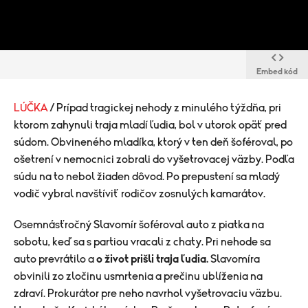
Embed kód
LÚČKA
/ Prípad tragickej nehody z minulého týždňa, pri
ktorom zahynuli traja mladí ľudia, bol v utorok opäť pred
súdom. Obvineného mladíka, ktorý v ten deň šoféroval, po
ošetrení v nemocnici zobrali do vyšetrovacej väzby. Podľa
súdu na to nebol žiaden dôvod. Po prepustení sa mladý
vodič vybral navštíviť rodičov zosnulých kamarátov.
Osemnásťročný Slavomír šoféroval auto z piatka na
sobotu, keď sa s partiou vracali z chaty. Pri nehode sa
auto prevrátilo a
o život prišli traja ľudia.
Slavomíra
obvinili
zo zločinu usmrtenia a prečinu ublíženia na
zdraví. Prokurátor pre neho navrhol vyšetrovaciu väzbu.