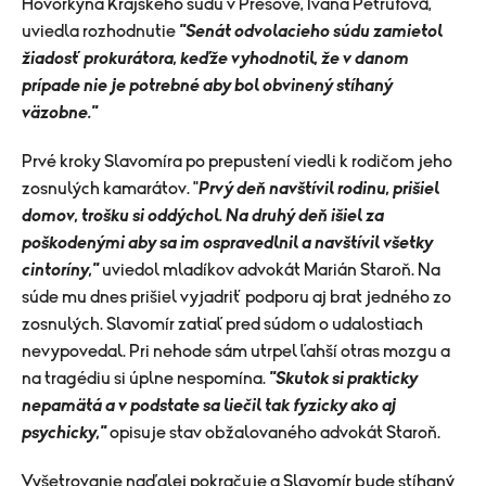
Hovorkyňa Krajského súdu v Prešove, Ivana Petrufová,
uviedla rozhodnutie
"
Senát odvolacieho súdu zamietol
žiadosť prokurátora, keďže vyhodnotil, že v danom
prípade nie je potrebné aby bol obvinený stíhaný
väzobne."
Prvé kroky Slavomíra po prepustení viedli k rodičom jeho
zosnulých kamarátov. "
Prvý deň navštívil rodinu, prišiel
domov, trošku si oddýchol. Na druhý deň išiel za
poškodenými aby sa im ospravedlnil a navštívil všetky
cintoríny,"
uviedol mladíkov advokát Marián Staroň. Na
súde mu dnes prišiel vyjadriť podporu aj brat jedného zo
zosnulých. Slavomír zatiaľ pred súdom o udalostiach
nevypovedal. Pri nehode sám utrpel ľahší otras mozgu a
na tragédiu si úplne nespomína.
"
Skutok si prakticky
nepamätá a v podstate sa liečil tak fyzicky ako aj
psychicky,"
opisuje stav obžalovaného advokát Staroň.
Vyšetrovanie naďalej pokračuje a Slavomír bude stíhaný