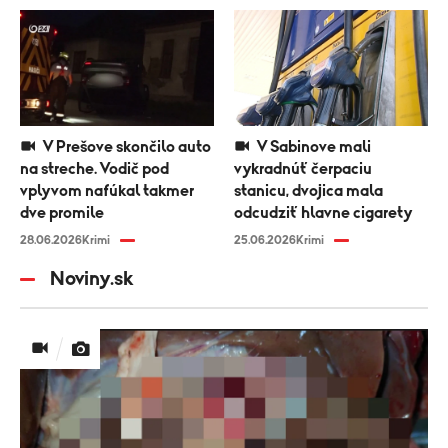
V Prešove skončilo auto
V Sabinove mali
na streche. Vodič pod
vykradnúť čerpaciu
vplyvom nafúkal takmer
stanicu, dvojica mala
dve promile
odcudziť hlavne cigarety
28.06.2026
Krimi
25.06.2026
Krimi
Noviny.sk