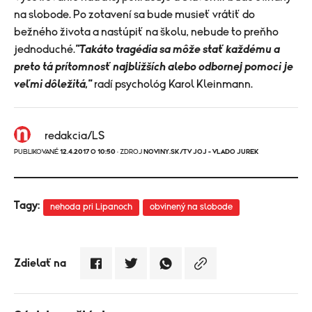
na slobode. Po zotavení sa bude musieť vrátiť do
bežného života a nastúpiť na školu, nebude to preňho
jednoduché.
"Takáto tragédia sa môže stať každému a
preto tá prítomnosť najbližších alebo odbornej pomoci je
veľmi dôležitá,"
radí psychológ Karol Kleinmann.
redakcia/LS
PUBLIKOVANÉ
12.4.2017 O 10:50
· ZDROJ
NOVINY.SK/TV JOJ - VLADO JUREK
Tagy:
nehoda pri Lipanoch
obvinený na slobode
Zdielať na