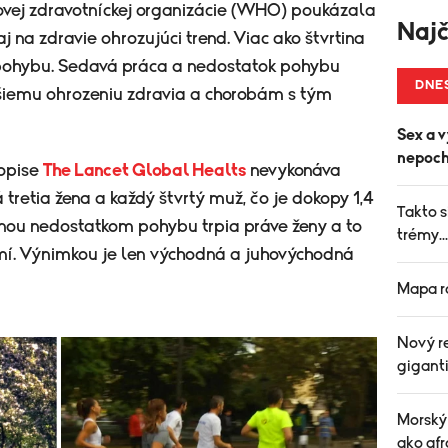
ovej zdravotníckej organizácie (WHO) poukázala
Najč
j na zdravie ohrozujúci trend. Viac ako štvrtina
pohybu. Sedavá práca a nedostatok pohybu
DNE
jšiemu ohrozeniu zdravia a chorobám s tým
Sex a v
nepoch
sopise
The Lancet Global Healts
nevykonáva
tretia žena a každý štvrtý muž, čo je dokopy 1,4
Takto s
šinou nedostatkom pohybu trpia práve ženy a to
trémy..
mí. Výnimkou je len východná a juhovýchodná
Mapa r
Nový re
gigant
Morský 
ako af