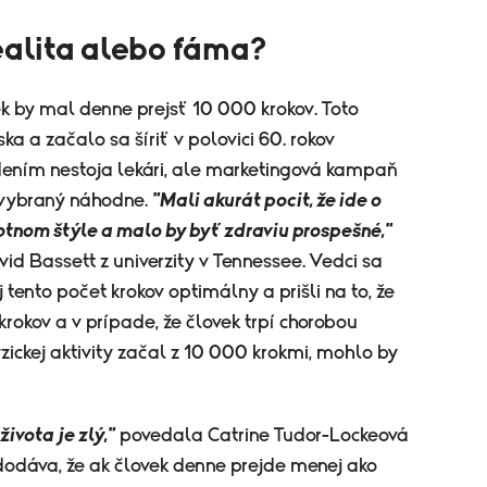
ealita alebo fáma?
ek by mal denne prejsť 10 000 krokov. Toto
 a začalo sa šíriť v polovici 60. rokov
dením nestoja lekári, ale marketingová kampaň
 vybraný náhodne.
"Mali akurát pocit, že ide o
ivotnom štýle a malo by byť zdraviu prospešné,"
id Bassett z univerzity v Tennessee. Vedci sa
aj tento počet krokov optimálny a prišli na to, že
rokov a v prípade, že človek trpí chorobou
ickej aktivity začal z 10 000 krokmi, mohlo by
ivota je zlý,"
povedala Catrine Tudor-Lockeová
 dodáva, že ak človek denne prejde menej ako