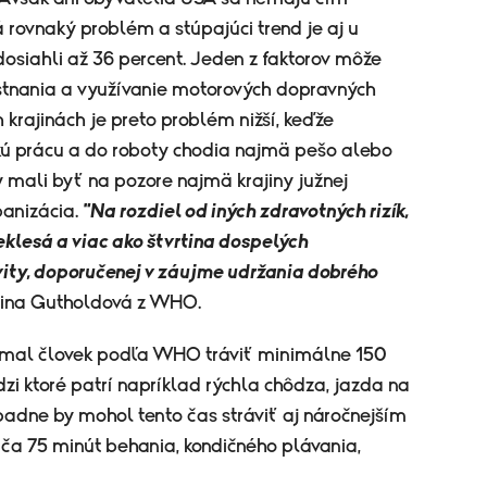
 rovnaký problém a stúpajúci trend je aj u
 dosiahli až 36 percent. Jeden z faktorov môže
tnania a využívanie motorových dopravných
 krajinách je preto problém nižší, keďže
ckú prácu a do roboty chodia najmä pešo alebo
 mali byť na pozore najmä krajiny južnej
banizácia.
"Na rozdiel od iných zdravotných rizík,
eklesá a viac ako štvrtina dospelých
vity, doporučenej v záujme udržania dobrého
ina Gutholdová z WHO.
y mal človek podľa WHO tráviť minimálne 150
i ktoré patrí napríklad rýchla chôdza, jazda na
rípadne by mohol tento čas stráviť aj náročnejším
a 75 minút behania, kondičného plávania,