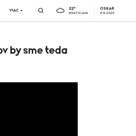
22°
OSKAR
VIAC
BRATISLAVA
8.8.2026
ov by sme teda