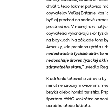
chváliť, lebo takmer polovica má
obyvateľov Veľkej Británie, ktorí
byť aj prechod na sedavé zames
prostriedkov. V menej rozvinutých
obyvatelia vykonávajú skôr fyzi
na bicykloch. Na základe toho by
Ameriky, kde prebieha rýchla ur
nedostatočná fyzická aktivita n
nedosahuje úroveň fyzickej akti
zdravotného stavu,"
uviedla
Reg
K udržaniu telesného zdravia b
minút nenáročným cvičením, medz
bicykli alebo horská turistika. P
športom. WHO konkrétne odporúč
aerobiku alebo futbalu.