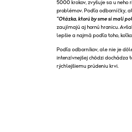
5000 krokov, zvyšuje sa u neho ri
problémov. Podľa odborníčky, ale 
"Otázka, ktorú by sme si mali pol
zaujímajú aj hornú hranicu. Avša
lepšie a najmä podľa toho, koľk
Podľa odborníkov, ale nie je dôlež
intenzívnejšej chôdzi dochádza t
rýchlejšiemu prúdeniu krvi.