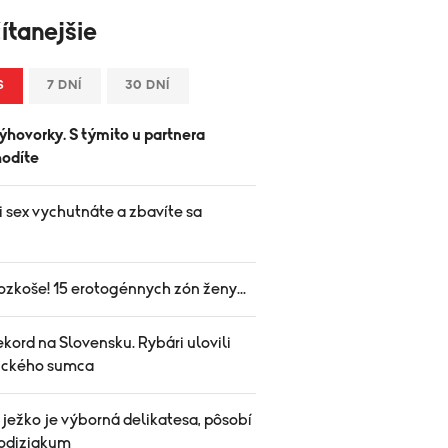
ítanejšie
S
7 DNÍ
30 DNÍ
ýhovorky. S týmito u partnera
odíte
i sex vychutnáte a zbavíte sa
.
ozkoše! 15 erotogénnych zón ženy...
kord na Slovensku. Rybári ulovili
ického sumca
ježko je výborná delikatesa, pôsobí
rodiziakum