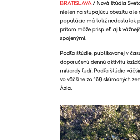
BRATISLAVA
/ Nová štúdia Svet
nielen na stúpajúcu obezitu ale a
populácie má totiž nedostatok 
pritom môže prispieť aj k vážne
spojenými.
Podľa štúdie, publikovanej v ča
doporučenú dennú aktivitu každá 
miliardy ľudí. Podľa štúdie väč
vo väčšine zo 168 skúmaných ze
Ázia.