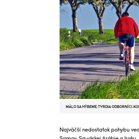
MÁLO SA HÝBEME, TVRDIA ODBORNÍCI. KO
​Najväčší nedostatok pohybu ved
Samoy, Saudskej Arábie a Iraku.