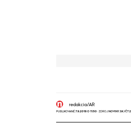
redakcia/AR
PUBLIKOVANÉ
7.9.2018 O 11:50
· ZDROJ
NOVINY.SK/ČT 