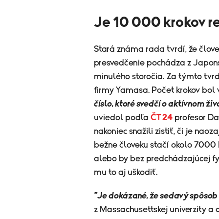
Je 10 000 krokov r
Stará známa rada tvrdí, že člov
presvedčenie pochádza z Japonska
minulého storočia. Za týmto tvr
firmy Yamasa. Počet krokov bol
číslo, ktoré svedčí o aktívnom ž
uviedol podľa
ČT 24
profesor Dav
nakoniec snažili zistiť, či je naoz
bežne človeku stačí okolo 7000 k
alebo by bez predchádzajúcej fyz
mu to aj uškodiť.
"Je dokázané, že sedavý spôsob ž
z Massachusettskej univerzity a