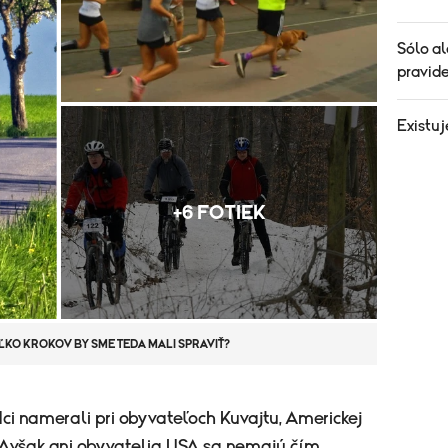
Sólo al
pravide
Existuj
+6 FOTIEK
ĽKO KROKOV BY SME TEDA MALI SPRAVIŤ?
ci namerali pri obyvateľoch Kuvajtu, Americkej
 Avšak ani obyvatelia USA sa nemajú čím