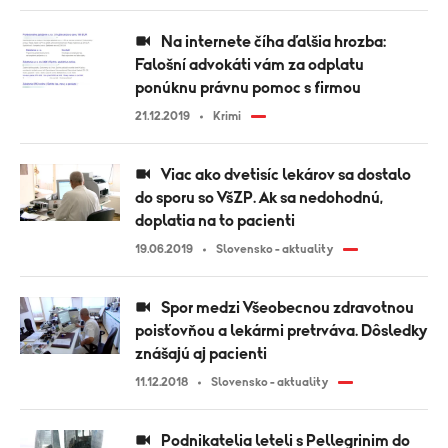
Na internete číha ďalšia hrozba:
Falošní advokáti vám za odplatu
ponúknu právnu pomoc s firmou
21.12.2019
Krimi
Viac ako dvetisíc lekárov sa dostalo
do sporu so VšZP. Ak sa nedohodnú,
doplatia na to pacienti
19.06.2019
Slovensko - aktuality
Spor medzi Všeobecnou zdravotnou
poisťovňou a lekármi pretrváva. Dôsledky
znášajú aj pacienti
11.12.2018
Slovensko - aktuality
Podnikatelia leteli s Pellegrinim do