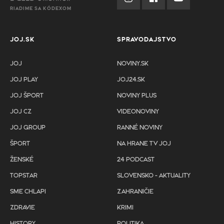
RIADIME SA KÓDEXOM
JOJ.SK
SPRAVODAJSTVO
JOJ
NOVINY.SK
JOJ PLAY
JOJ24.SK
JOJ ŠPORT
NOVINY PLUS
JOJ CZ
VIDEONOVINY
JOJ GROUP
RANNÉ NOVINY
ŠPORT
NA HRANE TV JOJ
ŽENSKÉ
24 PODCAST
TOPSTAR
SLOVENSKO - AKTUALITY
SME CHLAPI
ZAHRANIČIE
ZDRAVIE
KRIMI
HISTORY
POLITIKA