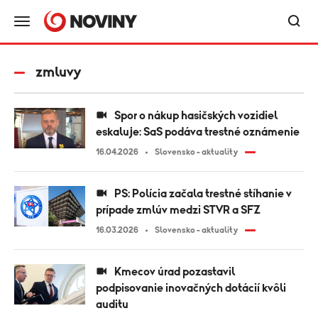
zmluvy
Spor o nákup hasičských vozidiel
eskaluje: SaS podáva trestné oznámenie
16.04.2026
Slovensko - aktuality
PS: Polícia začala trestné stíhanie v
prípade zmlúv medzi STVR a SFZ
16.03.2026
Slovensko - aktuality
Kmecov úrad pozastavil
podpisovanie inovačných dotácií kvôli
auditu