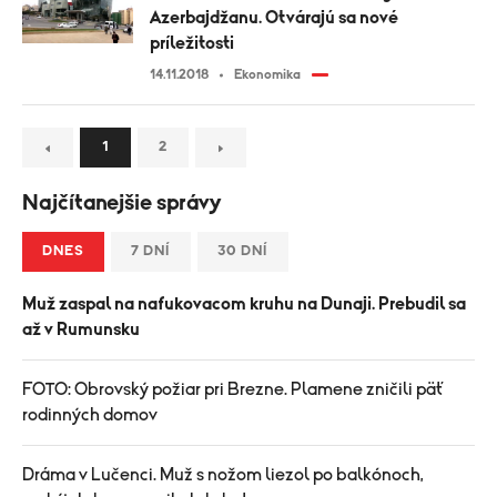
Azerbajdžanu. Otvárajú sa nové
príležitosti
14.11.2018
Ekonomika
1
2
Najčítanejšie správy
DNES
7 DNÍ
30 DNÍ
Muž zaspal na nafukovacom kruhu na Dunaji. Prebudil sa
až v Rumunsku
FOTO: Obrovský požiar pri Brezne. Plamene zničili päť
rodinných domov
Dráma v Lučenci. Muž s nožom liezol po balkónoch,