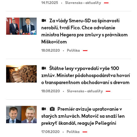
14.11.2025
Slovensko - aktuality
Za vlády Smeru-SD sa špinavosti
nerobili, tvrdí Fico. Chce odvolanie
ministra Hegera pre zmluvy s právnikom
Miškovičom
18.08.2020
Politika
Štátne lesy vypovedali vyše 100
zmlúv. Minister pôdohospodárstva hovorí
o transparentnom obchodovaní s drevom
18.08.2020
Slovensko - aktuality
Premiér avizuje upratovanie v
starých zmluvách. Matovič sa snaží len
prekryť škandál, reaguje Pellegrini
17.08.2020
Politika