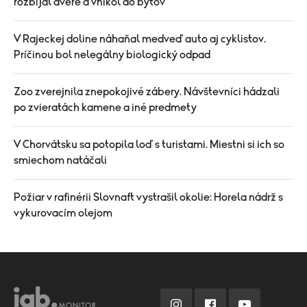
rozbíjal dvere a vnikol do bytov
V Rajeckej doline náhaňal medveď auto aj cyklistov.
Príčinou bol nelegálny biologický odpad
Zoo zverejnila znepokojivé zábery. Návštevníci hádzali
po zvieratách kamene a iné predmety
V Chorvátsku sa potopila loď s turistami. Miestni si ich so
smiechom natáčali
Požiar v rafinérii Slovnaft vystrašil okolie: Horela nádrž s
vykurovacím olejom