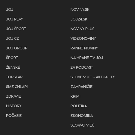
JOJ
NOVINY.SK
JOJ PLAY
JOJ24.SK
JOJ ŠPORT
NOVINY PLUS
JOJ CZ
VIDEONOVINY
JOJ GROUP
RANNÉ NOVINY
ŠPORT
NA HRANE TV JOJ
ŽENSKÉ
24 PODCAST
TOPSTAR
SLOVENSKO - AKTUALITY
SME CHLAPI
ZAHRANIČIE
ZDRAVIE
KRIMI
HISTORY
POLITIKA
POČASIE
EKONOMIKA
SLOVÁCI V EÚ