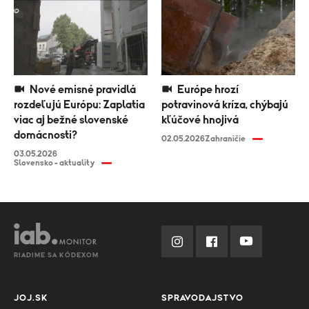
Nové emisné pravidlá
Európe hrozí
rozdeľujú Európu: Zaplatia
potravinová kríza, chýbajú
viac aj bežné slovenské
kľúčové hnojivá
domácnosti?
02.05.2026
Zahraničie
03.05.2026
Slovensko - aktuality
RIADIME SA KÓDEXOM
JOJ.SK
SPRAVODAJSTVO