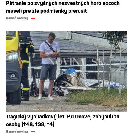
Pátranie po zvyšných nezvestných horolezcoch
museli pre zlé podmienky prerušiť
Ranné noviny
Tragický vyhliadkový let. Pri Očovej zahynuli tri
osoby (†48, †38, †4)
Ranné noviny