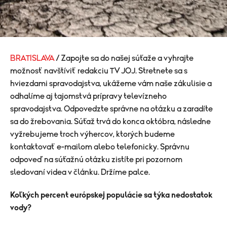
BRATISLAVA
/ Zapojte sa do našej súťaže a vyhrajte
možnosť navštíviť redakciu TV JOJ. Stretnete sa s
hviezdami spravodajstva, ukážeme vám naše zákulisie a
odhalíme aj tajomstvá prípravy televízneho
spravodajstva. Odpovedzte správne na otázku a zaradíte
sa do žrebovania. Súťaž trvá do konca októbra, následne
vyžrebujeme troch výhercov, ktorých budeme
kontaktovať e-mailom alebo telefonicky. Správnu
odpoveď na súťažnú otázku zistíte pri pozornom
sledovaní videa v článku. Držíme palce.
Koľkých percent európskej populácie sa týka nedostatok
vody?