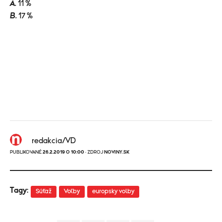
A.
11 %
B.
17 %
redakcia/VD
PUBLIKOVANÉ
26.2.2019 O 10:00
· ZDROJ
NOVINY.SK
Tagy:
Súťaž
Voľby
europsky volby