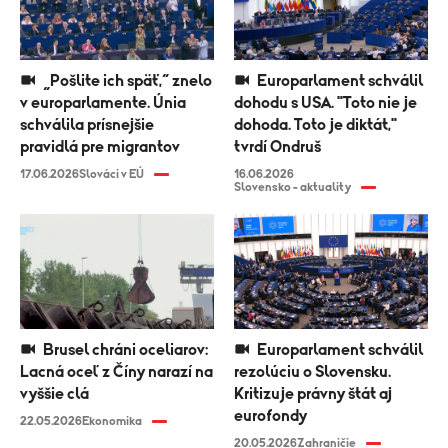
„Pošlite ich späť,“ znelo
Europarlament schválil
v europarlamente. Únia
dohodu s USA. "Toto nie je
schválila prísnejšie
dohoda. Toto je diktát,"
pravidlá pre migrantov
tvrdí Ondruš
17.06.2026
Slováci v EÚ
16.06.2026
Slovensko - aktuality
Brusel chráni oceliarov:
Europarlament schválil
Lacná oceľ z Číny narazí na
rezolúciu o Slovensku.
vyššie clá
Kritizuje právny štát aj
eurofondy
22.05.2026
Ekonomika
20.05.2026
Zahraničie