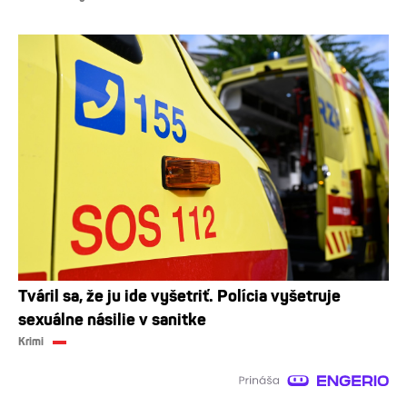
Tváril sa, že ju ide vyšetriť. Polícia vyšetruje
sexuálne násilie v sanitke
Krimi