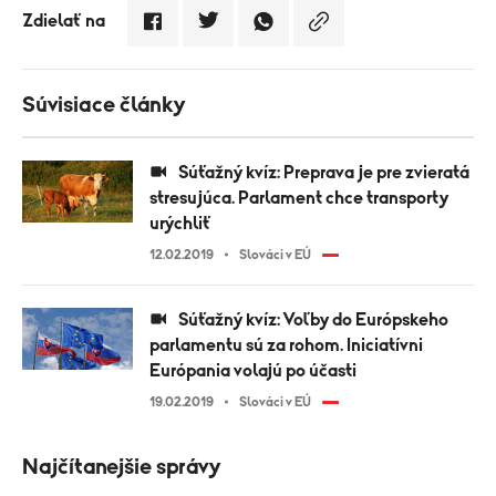
Zdielať na
Súvisiace články
Súťažný kvíz: Preprava je pre zvieratá
stresujúca. Parlament chce transporty
urýchliť
12.02.2019
Slováci v EÚ
Súťažný kvíz: Voľby do Európskeho
parlamentu sú za rohom. Iniciatívni
Európania volajú po účasti
19.02.2019
Slováci v EÚ
Najčítanejšie správy