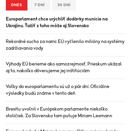
DNES
7 DNÍ
30 DNÍ
Europarlament chce urýchliť dodávky munície na
Ukrajinu. Ťažiť z toho môže aj Slovensko
Rekordné sucho za nami: EÚ vyčlenilo milióny na systémy
zadržiavania vody
Výhody EÚ berieme ako samozrejmosť. Prieskum ukázal
aj to, nakoľko dôverujeme jej inštitúciám
Voľby do europarlamentu sú už o pár dní. Oficiálne
výsledky budú známe v tento deň
Brexitu uvoľnil v Európskom parlamente niekoľko
stoličiek. Za Slovensko tam putuje Miriam Lexmann