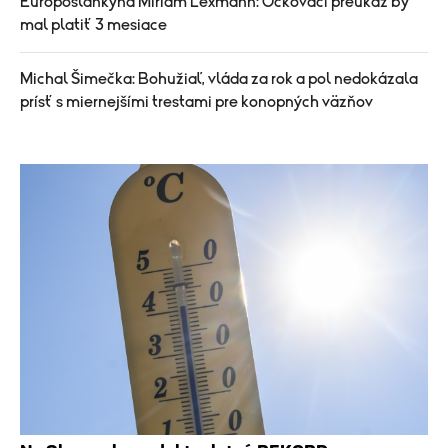
Europoslankyňa Miriam Lexmann: Očkovací preukaz by
mal platiť 3 mesiace
Michal Šimečka: Bohužiaľ, vláda za rok a pol nedokázala
prísť s miernejšími trestami pre konopných väzňov