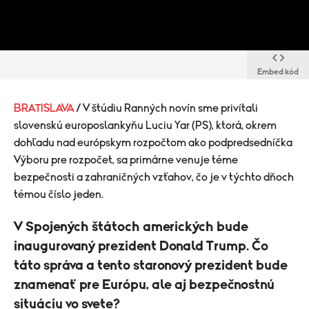
Embed kód
BRATISLAVA
/ V štúdiu Ranných novín sme privítali
slovenskú europoslankyňu Luciu Yar (PS), ktorá, okrem
dohľadu nad európskym rozpočtom ako podpredsedníčka
Výboru pre rozpočet, sa primárne venuje téme
bezpečnosti a zahraničných vzťahov, čo je v týchto dňoch
témou číslo jeden.
V
Spojených štátoch amerických
bude
inaugurovaný prezident Donald Trump. Čo
táto správa a tento staronový prezident bude
znamenať pre Európu, ale aj bezpečnostnú
situáciu vo svete?