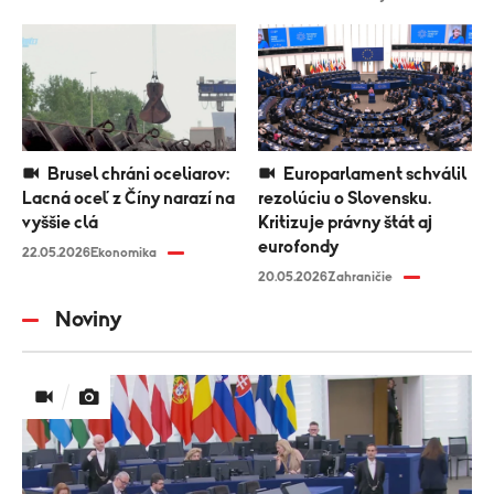
Brusel chráni oceliarov:
Europarlament schválil
Lacná oceľ z Číny narazí na
rezolúciu o Slovensku.
vyššie clá
Kritizuje právny štát aj
eurofondy
22.05.2026
Ekonomika
20.05.2026
Zahraničie
Noviny