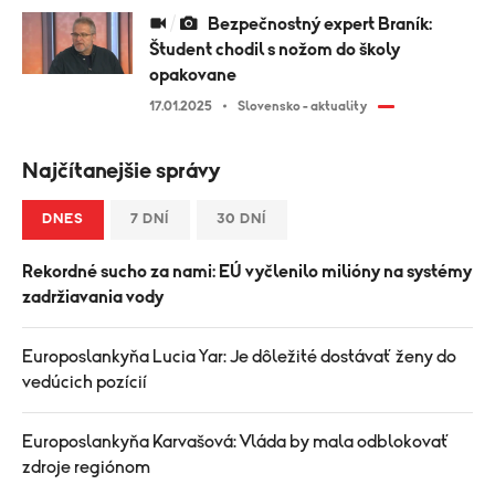
Bezpečnostný expert Braník:
Študent chodil s nožom do školy
opakovane
17.01.2025
Slovensko - aktuality
Najčítanejšie správy
DNES
7 DNÍ
30 DNÍ
Rekordné sucho za nami: EÚ vyčlenilo milióny na systémy
zadržiavania vody
Europoslankyňa Lucia Yar: Je dôležité dostávať ženy do
vedúcich pozícií
Europoslankyňa Karvašová: Vláda by mala odblokovať
zdroje regiónom