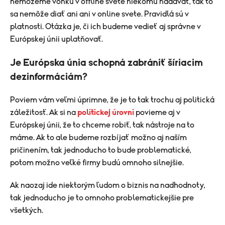
nemôžeme vonku v offline svete niekomu nadávať, tak to
sa nemôže diať ani ani v online svete. Pravidlá sú v
platnosti. Otázka je, či ich budeme vedieť aj správne v
Európskej únii uplatňovať.
Je Európska únia schopná zabrániť šíriacim
dezinformáciám?
Poviem vám veľmi úprimne, že je to tak trochu aj politická
záležitosť. Ak si na
politickej úrovni
povieme aj v
Európskej únii, že to chceme robiť, tak nástroje na to
máme. Ak to ale budeme rozbíjať možno aj naším
pričinením, tak jednoducho to bude problematické,
potom možno veľké firmy budú omnoho silnejšie.
Ak naozaj ide niektorým ľudom o biznis na nadhodnoty,
tak jednoducho je to omnoho problematickejšie pre
všetkých.