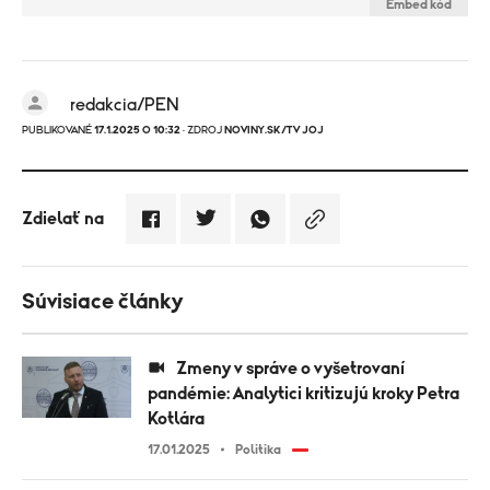
Embed kód
redakcia/PEN
PUBLIKOVANÉ
17.1.2025 O 10:32
· ZDROJ
NOVINY.SK/TV JOJ
Zdielať na
Súvisiace články
Zmeny v správe o vyšetrovaní
pandémie: Analytici kritizujú kroky Petra
Kotlára
17.01.2025
Politika