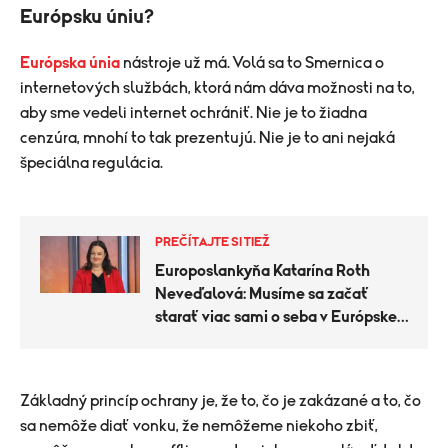
Európsku úniu?
Európska únia
nástroje už má. Volá sa to Smernica o
internetových službách, ktorá nám dáva možnosti na to,
aby sme vedeli internet ochrániť. Nie je to žiadna
cenzúra, mnohí to tak prezentujú. Nie je to ani nejaká
špeciálna regulácia.
PREČÍTAJTE SI TIEŽ
Europoslankyňa Katarína Roth
Neveďalová: Musíme sa začať
starať viac sami o seba v Európskej
únii
Základný princíp ochrany je, že to, čo je zakázané a to, čo
sa nemôže diať vonku, že nemôžeme niekoho zbiť,