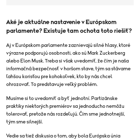
Aké je aktuálne nastavenie v Európskom
parlamente? Existuje tam ochota toto riešiť?
Aj v Európskom parlamente zaznievajú silné hlasy, ktoré
výrazne podporujú osobnosti, ako sú Mark Zuckerberg
alebo Elon Musk. Treba si však uvedomiť, že čím je naša
informačná bezpečnosť v horšom stave, tým sa stávame
ľahšou korisťou pre kohokoľvek, kto by nás chcel
ohrozovať. To predstavuje veľký problém.
Musíme si to uvedomiť a byť jednotní. Partizánske
praktiky niektorých premiérov sa jednoducho nemôžu
tolerovať, pretože nás rozdeľujú. Čím sme jednotnejší,
tým sme silnejší.
Vedie sa tiež diskusia o tom, aby bola Európska únia