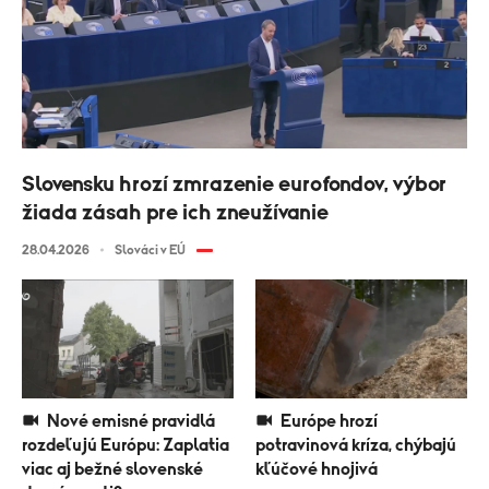
Slovensku hrozí zmrazenie eurofondov, výbor
žiada zásah pre ich zneužívanie
28.04.2026
Slováci v EÚ
Nové emisné pravidlá
Európe hrozí
rozdeľujú Európu: Zaplatia
potravinová kríza, chýbajú
viac aj bežné slovenské
kľúčové hnojivá