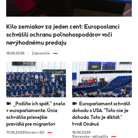
Kilo zemiakov za jeden cent: Europoslanci
schválili ochranu poľnohospodárov voči
nevýhodnému predaju
18.06.2026
Zahraničie
„Pošlite ich späť,“ znelo
Europarlament schválil
v europarlamente. Únia
dohodu s USA. "Toto nie je
schválila prísnejšie
dohoda. Toto je diktát,"
pravidlá pre migrantov
tvrdí Ondruš
17.06.2026
Slováci v EÚ
16.06.2026
Slovensko - aktuality