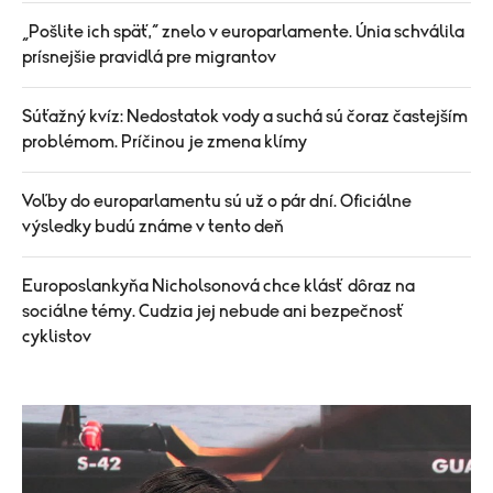
„Pošlite ich späť,“ znelo v europarlamente. Únia schválila
prísnejšie pravidlá pre migrantov
Súťažný kvíz: Nedostatok vody a suchá sú čoraz častejším
problémom. Príčinou je zmena klímy
Voľby do europarlamentu sú už o pár dní. Oficiálne
výsledky budú známe v tento deň
Europoslankyňa Nicholsonová chce klásť dôraz na
sociálne témy. Cudzia jej nebude ani bezpečnosť
cyklistov