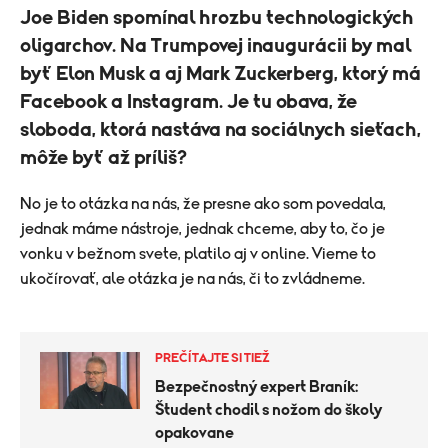
Joe Biden spomínal hrozbu technologických
oligarchov. Na Trumpovej inaugurácii by mal
byť Elon Musk a aj Mark Zuckerberg, ktorý má
Facebook a Instagram. Je tu obava, že
sloboda, ktorá nastáva na sociálnych sieťach,
môže byť až príliš?
No je to otázka na nás, že presne ako som povedala,
jednak máme nástroje, jednak chceme, aby to, čo je
vonku v bežnom svete, platilo aj v online. Vieme to
ukočírovať, ale otázka je na nás, či to zvládneme.
PREČÍTAJTE SI TIEŽ
Bezpečnostný expert Braník:
Študent chodil s nožom do školy
opakovane