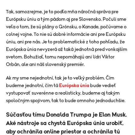
Tak, samozrejme, je to podľa mňa náročná správa pre
Európsku úniu a tým pádom aj pre Slovensko. Počuli sme
veľa o tom, že sú plány o Grónsku, o Kanade, počúvame o
colnej vojne. To nie sú dobré informácie ani pre Európsku
úniu, ani pre nás. Je to problematické z toho pohľadu, že
Európska únia nevyzerá až taká jednotná pred vonkajším
svetom. Bohužiaľ, tomu nepomáhajú ani lídri Viktor
Orbán, ale ani náš slovenský premiér.
Ak my sme nejednotní, tak je to veľký problém. Čím
budeme jednotní, čím tá
Európska únia
bude vedieť
vystupovať suverénne a realisticky, budeme aj takým
spoločným spojivom, tak to bude omnoho jednoduchšie.
Súčasťou tímu Donalda Trumpa je Elon Musk.
Aké nástroje sa chystá Európska únia urobiť,
aby ochránila online priestor a ochránila tú