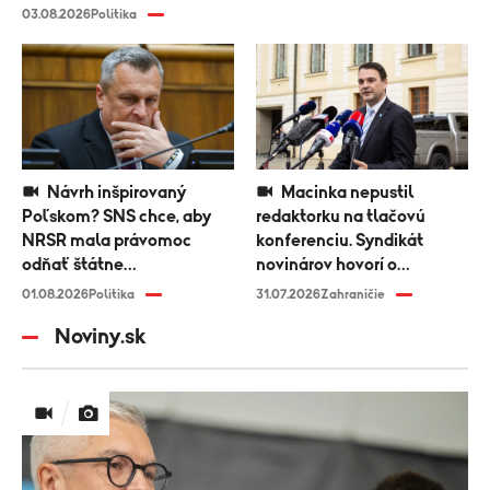
03.08.2026
Politika
Návrh inšpirovaný
Macinka nepustil
Poľskom? SNS chce, aby
redaktorku na tlačovú
NRSR mala právomoc
konferenciu. Syndikát
odňať štátne
novinárov hovorí o
vyznamenanie
diskriminácii médií
01.08.2026
Politika
31.07.2026
Zahraničie
Noviny.sk