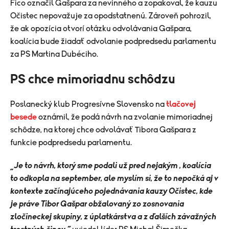
​Fico označil Gašpara za nevinného a zopakoval, že kauzu
Očistec nepovažuje za opodstatnenú. Zároveň pohrozil,
že ak opozícia otvorí otázku odvolávania Gašpara,
koalícia bude žiadať odvolanie podpredsedu parlamentu
za PS Martina Dubéciho.
PS chce mimoriadnu schôdzu
Poslanecký klub Progresívne Slovensko na
tlačovej
besede
oznámil, že podá návrh na zvolanie mimoriadnej
schôdze, na ktorej chce odvolávať Tibora Gašpara z
funkcie podpredsedu parlamentu.
„Je to návrh, ktorý sme podali už pred nejakým , koalícia
to odkopla na september, ale myslím si, že to nepočká aj v
kontexte začínajúceho pojednávania kauzy Očistec, kde
je práve Tibor Gašpar obžalovaný zo zosnovania
zločineckej skupiny, z úplatkárstva a z ďalších závažných