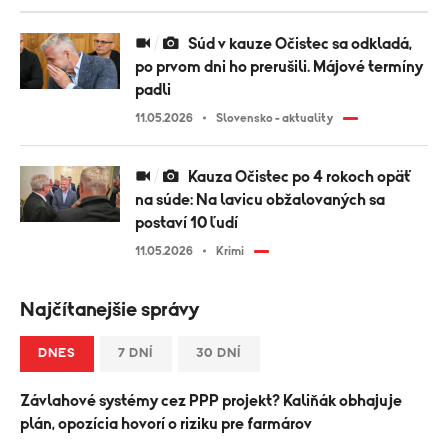
Súd v kauze Očistec sa odkladá,
po prvom dni ho prerušili. Májové termíny
padli
11.05.2026
Slovensko - aktuality
Kauza Očistec po 4 rokoch opäť
na súde: Na lavicu obžalovaných sa
postaví 10 ľudí
11.05.2026
Krimi
Najčítanejšie správy
DNES
7 DNÍ
30 DNÍ
Závlahové systémy cez PPP projekt? Kaliňák obhajuje
plán, opozícia hovorí o riziku pre farmárov