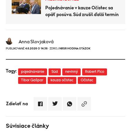
Pojednávanie v kauze Očistec sa
opäť posúva. Súd zrušil ďalší termín
Anna Slovjaková
PUBLIKOVANÉ
4.6.2026 O 14:36
· ZDROJ
NRSR HODINA OTÁZOK
Tagy:
pojednávanie
Súd
nevinný
Robert Fico
Tibor Gašpar
kauza očistec
Očistec
Zdielať na
Súvisiace články