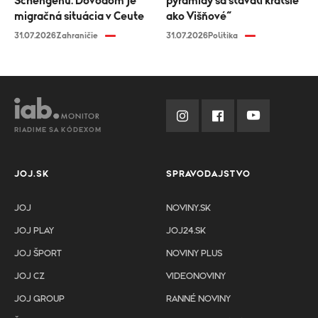
Schengenu. Dôvodom je
pyramídy sa stavali kratšie
migračná situácia v Ceute
ako Višňové“
31.07.2026
Zahraničie
31.07.2026
Politika
RIADIME SA KÓDEXOM
JOJ.SK
SPRAVODAJSTVO
JOJ
NOVINY.SK
JOJ PLAY
JOJ24.SK
JOJ ŠPORT
NOVINY PLUS
JOJ CZ
VIDEONOVINY
JOJ GROUP
RANNÉ NOVINY