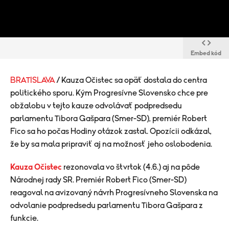
Embed kód
BRATISLAVA
/ Kauza Očistec sa opäť dostala do centra
politického sporu. Kým Progresívne Slovensko chce pre
obžalobu v tejto kauze odvolávať podpredsedu
parlamentu Tibora Gašpara (Smer-SD), premiér Robert
Fico sa ho počas Hodiny otázok zastal. Opozícii odkázal,
že by sa mala pripraviť aj na možnosť jeho oslobodenia.
Kauza Očistec
rezonovala vo štvrtok (4.6.) aj na pôde
Národnej rady SR. Premiér Robert Fico (Smer-SD)
reagoval na avizovaný návrh Progresívneho Slovenska na
odvolanie podpredsedu parlamentu Tibora Gašpara z
funkcie.