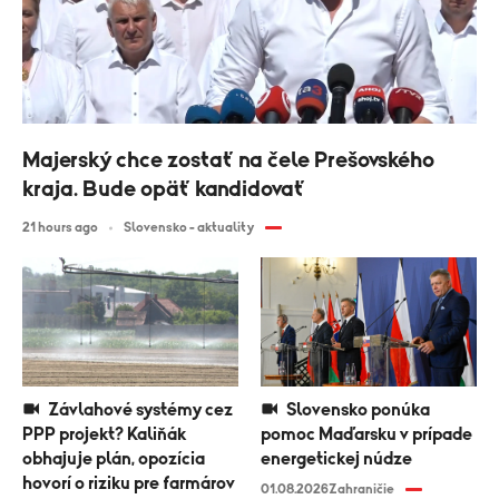
Majerský chce zostať na čele Prešovského
kraja. Bude opäť kandidovať
21 hours ago
Slovensko - aktuality
Závlahové systémy cez
Slovensko ponúka
PPP projekt? Kaliňák
pomoc Maďarsku v prípade
obhajuje plán, opozícia
energetickej núdze
hovorí o riziku pre farmárov
01.08.2026
Zahraničie