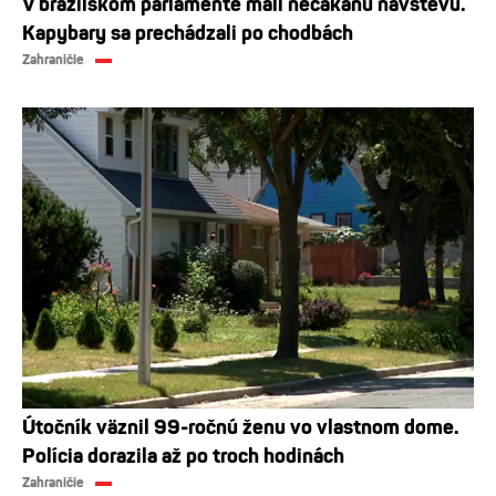
V brazílskom parlamente mali nečakanú návštevu.
Kapybary sa prechádzali po chodbách
Zahraničie
Útočník väznil 99-ročnú ženu vo vlastnom dome.
Polícia dorazila až po troch hodinách
Zahraničie