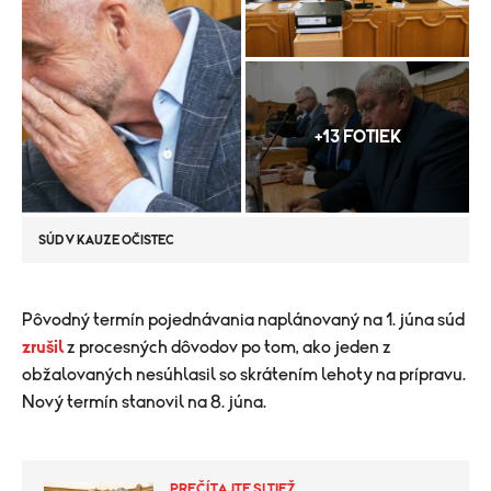
+13 FOTIEK
SÚD V KAUZE OČISTEC
Pôvodný termín pojednávania naplánovaný na 1. júna súd
zrušil
z procesných dôvodov po tom, ako jeden z
obžalovaných nesúhlasil so skrátením lehoty na prípravu.
Nový termín stanovil na 8. júna.
PREČÍTAJTE SI TIEŽ