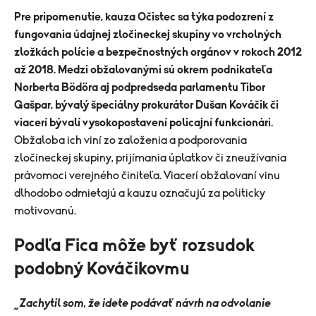
Pre pripomenutie, kauza Očistec sa týka podozrení z
fungovania údajnej zločineckej skupiny vo vrcholných
zložkách polície a bezpečnostných orgánov v rokoch 2012
až 2018. Medzi obžalovanými sú okrem podnikateľa
Norberta Bödöra aj podpredseda parlamentu Tibor
Gašpar, bývalý špeciálny prokurátor Dušan Kováčik či
viacerí bývalí vysokopostavení policajní funkcionári.
Obžaloba ich viní zo založenia a podporovania
zločineckej skupiny, prijímania úplatkov či zneužívania
právomoci verejného činiteľa. Viacerí obžalovaní vinu
dlhodobo odmietajú a kauzu označujú za politicky
motivovanú.
Podľa Fica môže byť rozsudok
podobný Kováčikovmu
„Zachytil som, že idete podávať návrh na odvolanie