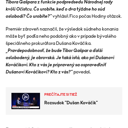
Tibora Gašpara z funkcie podpredsedu Národnej rady
kvôli Očistcu. Čo urobíte, keď o dva týždne ho súd
oslobodí? Čo urobíte?“
vyhlásil Fico počas Hodiny otázok.
Premiér zároveň naznačil, že výsledok súdneho konania
môže byť podľa neho podobný ako v prípade bývalého
špeciálneho prokurátora Dušana Kováčika.
„Pravdepodobnosť, že bude Tibor Gašpar a ďalší
oslobodený, je obrovská. Je taká istá, ako pri Dušanovi
Kováčikovi. Kto z vás je pripravený sa ospravedlniť
Dušanovi Kováčikovi? Kto z vás?“
povedal.
PREČÍTAJTE SI TIEŽ
Rozsudok "Dušan Kováčik"