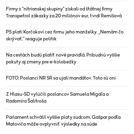
Firmy z "nitrianskej skupiny" získali od štátnej firmy
Transpetrol zákazky za 20 miliónov eur, tvrdí Remišová
PS platí Korčokovi cez firmu jeho manželky. „Nemám čo
skrývať,“ reaguje politik
Na cestách budú platiť nové pravidlá. Pribudnú vyššie
pokuty aj zmeny pre e-kolobežky
FOTO: Poslanci NR SR sa ujali mandátov. Toto sú oni
Z Hlasu-SD vylúčili poslancov Samuela Migaľa a
Radomíra Šalitroša
Parlament schválil vyššie platy sudcom. Gašpar podľa
Matoviča môže ovplyvniť výsledky na súde