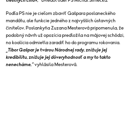
trestných činov,“
uviedol líder PS Michal Šimečka.
Podľa PS nie je cieľom zbaviť Gašpara poslaneckého
mandátu, ale funkcie jedného z najvyšších ústavných
činiteľov. Poslankyňa Zuzana Mesterová pripomenula, že
podobný návrh už opozícia predložila na májovej schôdzi,
no koalícia odmietla zaradiť ho do programu rokovania.
„Tibor Gašpar je tvárou Národnej rady, znižuje jej
kredibilitu, znižuje jej dôveryhodnosť a my to takto
nenecháme,“
vyhlásila Mesterová.