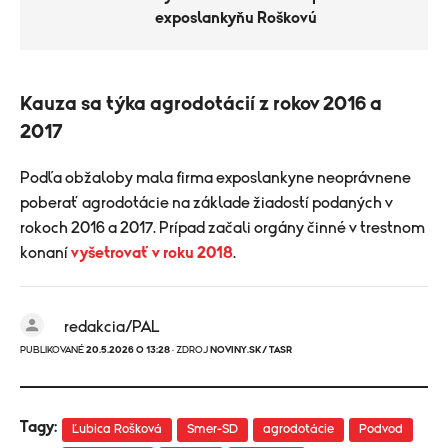
exposlankyňu Roškovú
Kauza sa týka agrodotácií z rokov 2016 a
2017
Podľa obžaloby mala firma exposlankyne neoprávnene
poberať agrodotácie na základe žiadostí podaných v
rokoch 2016 a 2017. Prípad začali orgány činné v trestnom
konaní
vyšetrovať v roku 2018
.
redakcia/PAL
PUBLIKOVANÉ
20.5.2026 O 13:28
· ZDROJ
NOVINY.SK/ TASR
Tagy:
Ľubica Rošková
Smer-SD
agrodotácie
Podvod