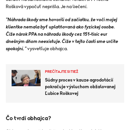
Rošková vypočuť neprišla. Je na liečení.
"Náhrada škody sme hovorili od začiatku, že voči mojej
klientke nemala byť uplatňovaná ako fyzickej osobe.
Čiže nárok PPA na náhradu škody cez 151-tisíc eur
dnešným dňom neexistuje. Čiže v tejto časti sme určite
spokojní, "
vysvetľuje obhajca.
PREČÍTAJTE SI TIEŽ
Súdny proces v kauze agrodotácií
pokračuje výsluchom obžalovanej
Ľubice Roškovej
Čo tvrdí obhajca?