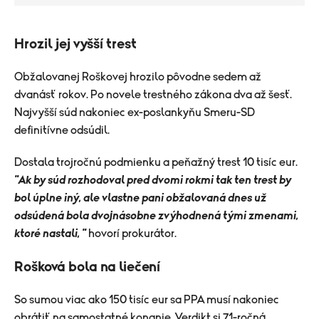
Hrozil jej vyšší trest
Obžalovanej Roškovej hrozilo pôvodne sedem až
dvanásť rokov. Po novele trestného zákona dva až šesť.
Najvyšší súd nakoniec ex-poslankyňu Smeru-SD
definitívne odsúdil.
Dostala trojročnú podmienku a peňažný trest 10 tisíc eur.
"Ak by súd rozhodoval pred dvomi rokmi tak ten trest by
bol úplne iný, ale vlastne pani obžalovaná dnes už
odsúdená bola dvojnásobne zvýhodnená tými zmenami,
ktoré nastali, "
hovorí prokurátor.
Rošková bola na liečení
So sumou viac ako 150 tisíc eur sa PPA musí nakoniec
obrátiť na samostatné konanie. Verdikt si 71-ročná