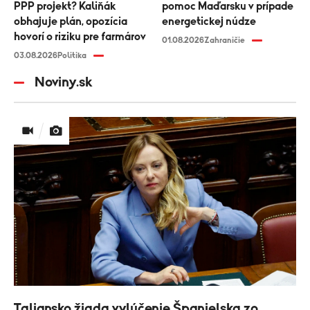
PPP projekt? Kaliňák
pomoc Maďarsku v prípade
obhajuje plán, opozícia
energetickej núdze
hovorí o riziku pre farmárov
01.08.2026
Zahraničie
03.08.2026
Politika
Noviny.sk
Taliansko žiada vylúčenie Španielska zo