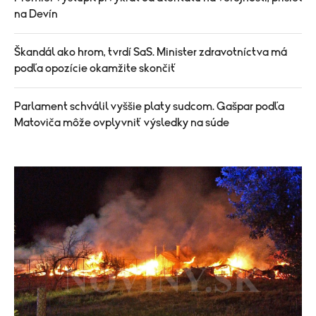
na Devín
Škandál ako hrom, tvrdí SaS. Minister zdravotníctva má
podľa opozície okamžite skončiť
Parlament schválil vyššie platy sudcom. Gašpar podľa
Matoviča môže ovplyvniť výsledky na súde