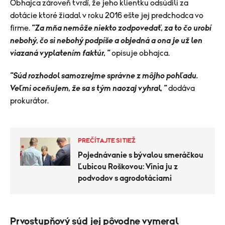
Obhajca zároveň tvrdí, že jeho klientku odsúdili za
dotácie ktoré žiadal v roku 2016 ešte jej predchodca vo
firme.
"Za mňa nemôže niekto zodpovedať, za to čo urobí
nebohý, čo si nebohý podpíše a objedná a ona je už len
viazaná vyplatením faktúr, "
opisuje obhajca.
"Súd rozhodol samozrejme správne z môjho pohľadu.
Veľmi oceňujem, že sa s tým naozaj vyhral, "
dodáva
prokurátor.
PREČÍTAJTE SI TIEŽ
Pojednávanie s bývalou smeráčkou
Ľubicou Roškovou: Vinia ju z
podvodov s agrodotáciami
Prvostupňový súd jej pôvodne vymeral