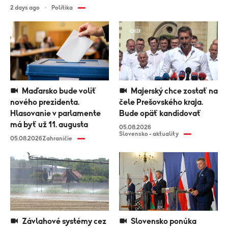
2 days ago
Politika
Maďarsko bude voliť
Majerský chce zostať na
nového prezidenta.
čele Prešovského kraja.
Hlasovanie v parlamente
Bude opäť kandidovať
má byť už 11. augusta
05.08.2026
Slovensko - aktuality
05.08.2026
Zahraničie
Závlahové systémy cez
Slovensko ponúka