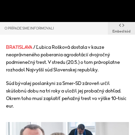
O PRÍPADE SME INFORMOVALI
Embed kód
BRATISLAVA
/ Ľubica Rošková dostala v kauze
neoprávneného poberania agrodotácií dvojročný
podmienečný trest. V stredu (20.5.) o tom právoplatne
rozhodol Najvyšší súd Slovenskej republiky.
Súd bývalej poslankyni za Smer-SD zároveň určil
skúšobnú dobu na tri roky a uložil jej probačný dohľad.
Okrem toho musí zaplatiť peňažný trest vo výške 10-tisíc
eur.