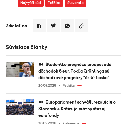
Najvyšší súd
Politika
Slovensko
Zdielať na
Súvisiace články
Študentke prognóza predpovedá
dôchodok 6 eur. Podľa Gröhlinga sú
dôchodkové prognózy "čisté fiasko"
20.05.2026
Politika
Europarlament schválil rezolúciu o
Slovensku. Kritizuje právny štát aj
eurofondy
20.05.2026
Zahraničie