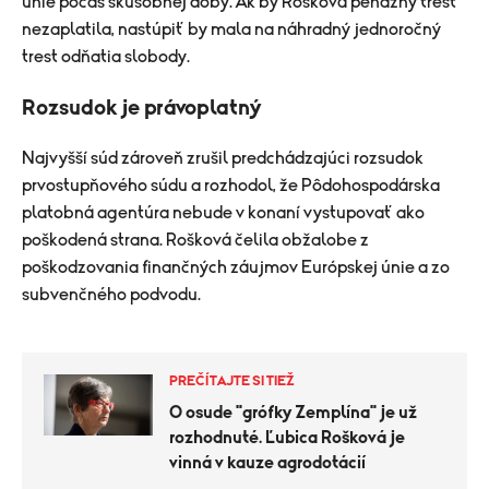
únie počas skúšobnej doby. Ak by Rošková peňažný trest
nezaplatila, nastúpiť by mala na náhradný jednoročný
trest odňatia slobody.
Rozsudok je právoplatný
Najvyšší súd zároveň zrušil predchádzajúci rozsudok
prvostupňového súdu a rozhodol, že Pôdohospodárska
platobná agentúra nebude v konaní vystupovať ako
poškodená strana. Rošková čelila obžalobe z
poškodzovania finančných záujmov Európskej únie a zo
subvenčného podvodu.
PREČÍTAJTE SI TIEŽ
O osude "grófky Zemplína" je už
rozhodnuté. Ľubica Rošková je
vinná v kauze agrodotácií