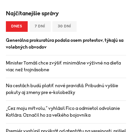
Najčítanejšie správy
DNES
7 DNÍ
30 DNÍ
Generálna prokuratúra podala osem protestov, týkajú sa
volebných obvodov
Minister Tomáš chce zvýšiť minimálne výživné na dieťa
viac než trojnásobne
Na cestách budú platiť nové pravidlá. Pribudnú vyššie
pokuty aj zmeny pre e-kolobežky
„Cez moju mŕtvolu,“ vyhlásil Fico a odmietol odvolanie
Kotlára. Označil ho za veľkého bojovníka
Premiér vystúpil prvýkrát od atentátu na verejnosti, prišiel