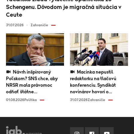
Schengenu. Dôvodom je migračná situácia v
Ceute
31.07.2026
Zahraničie
Návrh inšpirovaný
Macinka nepustil
Poľskom? SNS chce, aby
redaktorku na tlačovú
NRSR mala právomoc
konferenciu. Syndikát
odňať štátne
novinárov hovorí o
vyznamenanie
diskriminácii médií
01.08.2026
Politika
31.07.2026
Zahraničie