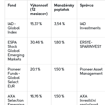
Fond
Výkonnosť
Manažérsky
Správca
(12
poplatok
mesiacov)
IAD -
15,37 %
3,54 %
IAD
Global
Investments
Index
ESPA
30,46 %
1,80 %
ERSTE-
Stock
SPARINVEST
Global
Emerging
Markets
Pioneer
20,1 %
1,50 %
Pioneer Asset
Funds -
Management
Global
Select
EUR
AXA
16,76 %
1,50 %
AXA
Selection
Investiční
Emerging
spoločnost