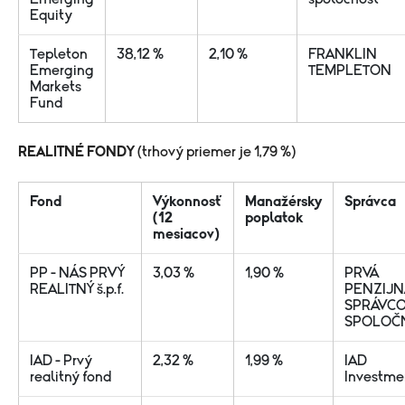
Equity
Tepleton
38,12 %
2,10 %
FRANKLIN
Emerging
TEMPLETON
Markets
Fund
REALITNÉ FONDY
(trhový priemer je 1,79 %)
Fond
Výkonnosť
Manažérsky
Správca
(12
poplatok
mesiacov)
PP - NÁS PRVÝ
3,03 %
1,90 %
PRVÁ
REALITNÝ š.p.f.
PENZIJN
SPRÁVC
SPOLOČ
IAD - Prvý
2,32 %
1,99 %
IAD
realitný fond
Investme