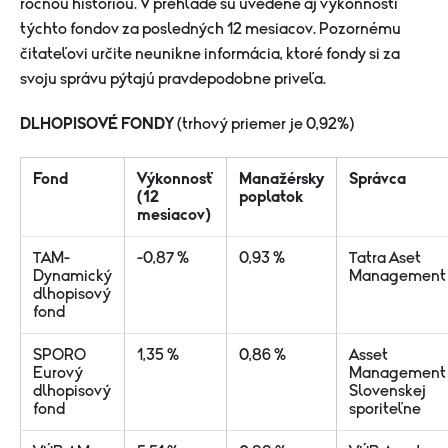
ročnou históriou. V prehľade sú uvedené aj výkonnosti
týchto fondov za posledných 12 mesiacov. Pozornému
čitateľovi určite neunikne informácia, ktoré fondy si za
svoju správu pýtajú pravdepodobne priveľa.
DLHOPISOVÉ FONDY
(trhový priemer je 0,92%)
Fond
Výkonnosť
Manažérsky
Správca
(12
poplatok
mesiacov)
TAM-
-0,87 %
0,93 %
Tatra Aset
Dynamický
Management
dlhopisový
fond
SPORO
1,35 %
0,86 %
Asset
Eurový
Management
dlhopisový
Slovenskej
fond
sporiteľne