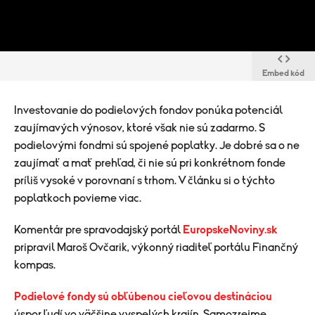
Embed kód
Investovanie do podielových fondov ponúka potenciál
zaujímavých výnosov, ktoré však nie sú zadarmo. S
podielovými fondmi sú spojené poplatky. Je dobré sa o ne
zaujímať a mať prehľad, či nie sú pri konkrétnom fonde
príliš vysoké v porovnaní s trhom. V článku si o týchto
poplatkoch povieme viac.
Komentár pre spravodajský portál
EuropskeNoviny.sk
pripravil Maroš Ovčarik, výkonný riaditeľ portálu Finančný
kompas.
Podielové fondy sú obľúbenou cieľovou destináciou
úspor ľudí vo väčšine vyspelých krajín. Samozrejme,