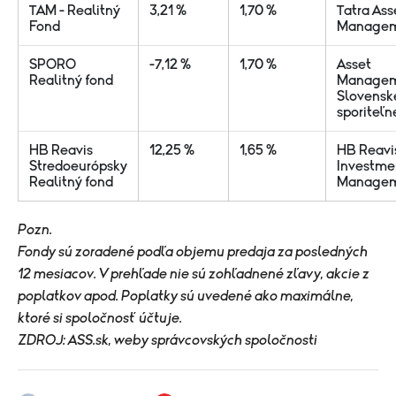
TAM - Realitný
3,21 %
1,70 %
Tatra Ass
Fond
Manage
SPORO
-7,12 %
1,70 %
Asset
Realitný fond
Manage
Slovensk
sporiteľn
HB Reavis
12,25 %
1,65 %
HB Reavi
Stredoeurópsky
Investme
Realitný fond
Manage
Pozn.
Fondy sú zoradené podľa objemu predaja za posledných
12 mesiacov. V prehľade nie sú zohľadnené zľavy, akcie z
poplatkov apod. Poplatky sú uvedené ako maximálne,
ktoré si spoločnosť účtuje.
ZDROJ: ASS.sk, weby správcovských spoločnosti