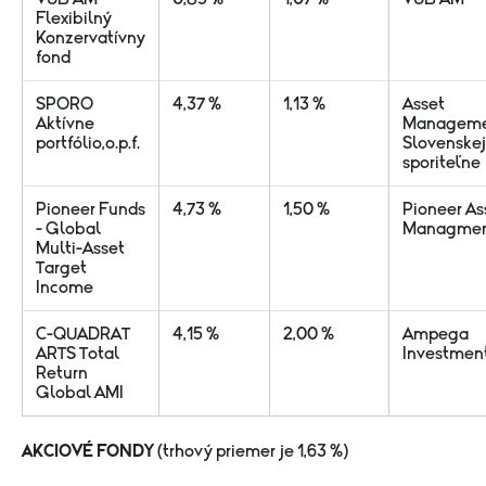
Flexibilný
Konzervatívny
fond
SPORO
4,37 %
1,13 %
Asset
Aktívne
Managem
portfólio,o.p.f.
Slovenskej
sporiteľne
Pioneer Funds
4,73 %
1,50 %
Pioneer As
- Global
Managme
Multi-Asset
Target
Income
C-QUADRAT
4,15 %
2,00 %
Ampega
ARTS Total
Investmen
Return
Global AMI
AKCIOVÉ FONDY
(trhový priemer je 1,63 %)