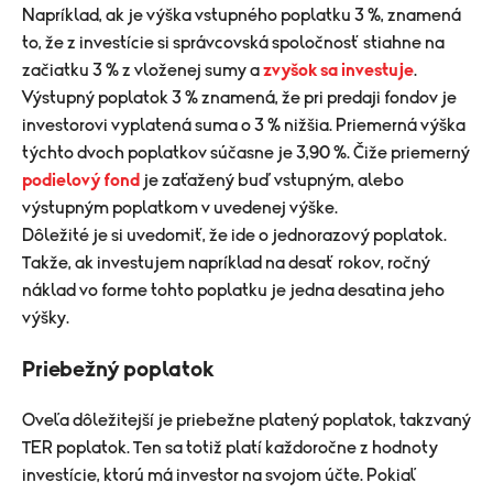
Napríklad, ak je výška vstupného poplatku 3 %, znamená
to, že z investície si správcovská spoločnosť stiahne na
začiatku 3 % z vloženej sumy a
zvyšok sa investuje
.
Výstupný poplatok 3 % znamená, že pri predaji fondov je
investorovi vyplatená suma o 3 % nižšia. Priemerná výška
týchto dvoch poplatkov súčasne je 3,90 %. Čiže priemerný
podielový fond
je zaťažený buď vstupným, alebo
výstupným poplatkom v uvedenej výške.
Dôležité je si uvedomiť, že ide o jednorazový poplatok.
Takže, ak investujem napríklad na desať rokov, ročný
náklad vo forme tohto poplatku je jedna desatina jeho
výšky.
Priebežný poplatok
Oveľa dôležitejší je priebežne platený poplatok, takzvaný
TER poplatok. Ten sa totiž platí každoročne z hodnoty
investície, ktorú má investor na svojom účte. Pokiaľ