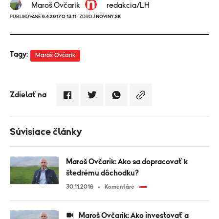
Maroš Ovčarik
redakcia/LH
PUBLIKOVANÉ
6.4.2017 O 13:11
· ZDROJ
NOVINY.SK
Tagy:
Maroš Ovčarik
Zdielať na
Súvisiace články
Maroš Ovčarik: Ako sa dopracovať k
štedrému dôchodku?
30.11.2016
Komentáre
Maroš Ovčarik: Ako investovať a