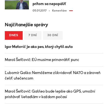
pritom sa nepopáliť
05.01.2017
Komentáre
Najčítanejšie správy
DNES
7 DNÍ
30 DNÍ
Igor Matovič je ako pes, ktorý chytil auto
Maroš Šefčovič: EÚ musíme prinavrátiť punc
Ľubomír Galko: Nemôžeme zlikvidovať NATO a zároveň
čeliť utečencom
Maroš Šefčovič: Galileo bude lepšie ako GPS, umožní
pristávať lietadlám v každom počasí