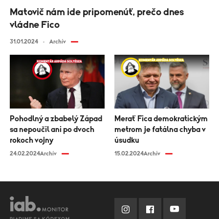
Matovič nám ide pripomenúť, prečo dnes
vládne Fico
31.01.2024
Archív
Pohodlný a zbabelý Západ
Merať Fica demokratickým
sa nepoučil ani po dvoch
metrom je fatálna chyba v
rokoch vojny
úsudku
24.02.2024
Archív
15.02.2024
Archív