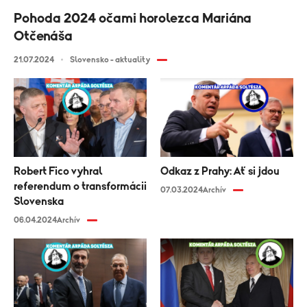
Pohoda 2024 očami horolezca Mariána
Otčenáša
21.07.2024
Slovensko - aktuality
Robert Fico vyhral
Odkaz z Prahy: Ať si jdou
referendum o transformácii
07.03.2024
Archív
Slovenska
06.04.2024
Archív