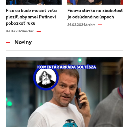
Fico sa bude musieť veľa
Ficova stávka na zbabelosť
plaziť, aby smel Putinovi
je odsúdená na úspech
pobozkať ruku
26.02.2024
Archív
03.03.2024
Archív
Noviny