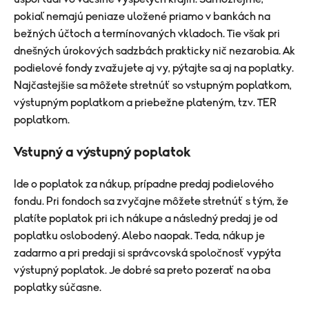
pokiaľ nemajú peniaze uložené priamo v bankách na
bežných účtoch a termínovaných vkladoch. Tie však pri
dnešných úrokových sadzbách prakticky nič nezarobia. Ak
podielové fondy zvažujete aj vy, pýtajte sa aj na poplatky.
Najčastejšie sa môžete stretnúť so vstupným poplatkom,
výstupným poplatkom a priebežne plateným, tzv. TER
poplatkom.
Vstupný a výstupný poplatok
Ide o poplatok za nákup, prípadne predaj podielového
fondu. Pri fondoch sa zvyčajne môžete stretnúť s tým, že
platíte poplatok pri ich nákupe a následný predaj je od
poplatku oslobodený. Alebo naopak. Teda, nákup je
zadarmo a pri predaji si správcovská spoločnosť vypýta
výstupný poplatok. Je dobré sa preto pozerať na oba
poplatky súčasne.