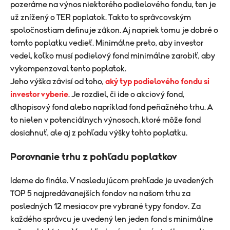
pozeráme na výnos niektorého podielového fondu, ten je
už znížený o TER poplatok. Takto to správcovským
spoločnostiam definuje zákon. Aj napriek tomu je dobré o
tomto poplatku vedieť. Minimálne preto, aby investor
vedel, koľko musí podielový fond minimálne zarobiť, aby
vykompenzoval tento poplatok.
Jeho výška závisí od toho,
aký typ podielového fondu si
investor vyberie
. Je rozdiel, či ide o akciový fond,
dlhopisový fond alebo napríklad fond peňažného trhu. A
to nielen v potenciálnych výnosoch, ktoré môže fond
dosiahnuť, ale aj z pohľadu výšky tohto poplatku.
Porovnanie trhu z pohľadu poplatkov
Ideme do finále. V nasledujúcom prehľade je uvedených
TOP 5 najpredávanejších fondov na našom trhu za
posledných 12 mesiacov pre vybrané typy fondov. Za
každého správcu je uvedený len jeden fond s minimálne