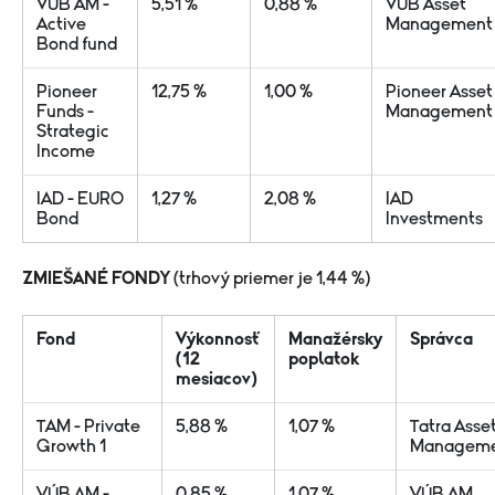
VÚB AM -
5,51 %
0,88 %
VÚB Asset
Active
Management
Bond fund
Pioneer
12,75 %
1,00 %
Pioneer Asset
Funds -
Management
Strategic
Income
IAD - EURO
1,27 %
2,08 %
IAD
Bond
Investments
ZMIEŠANÉ FONDY
(trhový priemer je 1,44 %)
Fond
Výkonnosť
Manažérsky
Správca
(12
poplatok
mesiacov)
TAM - Private
5,88 %
1,07 %
Tatra Asse
Growth 1
Managem
VÚB AM -
0,85 %
1,07 %
VÚB AM