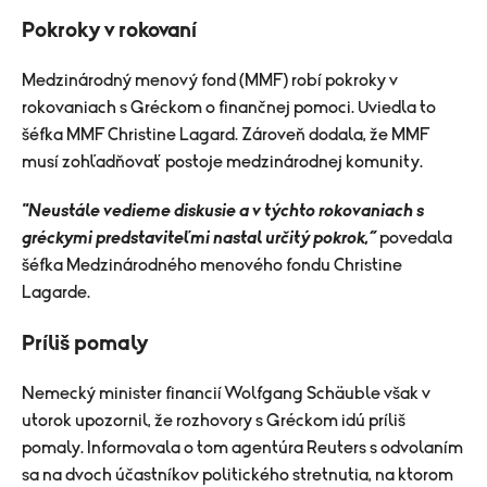
Pokroky v rokovaní
Medzinárodný menový fond (MMF) robí pokroky v
rokovaniach s Gréckom o finančnej pomoci. Uviedla to
šéfka MMF Christine Lagard. Zároveň dodala, že MMF
musí zohľadňovať postoje medzinárodnej komunity.
"Neustále vedieme diskusie a v týchto rokovaniach s
gréckymi predstaviteľmi nastal určitý pokrok,“
povedala
šéfka Medzinárodného menového fondu Christine
Lagarde.
Príliš pomaly
Nemecký minister financií Wolfgang Schäuble však v
utorok upozornil, že rozhovory s Gréckom idú príliš
pomaly. Informovala o tom agentúra Reuters s odvolaním
sa na dvoch účastníkov politického stretnutia, na ktorom