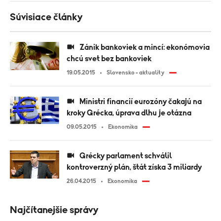
Súvisiace články
Zánik bankoviek a mincí: ekonómovia
chcú svet bez bankoviek
19.05.2015
Slovensko - aktuality
Ministri financií eurozóny čakajú na
kroky Grécka, úprava dlhu je otázna
09.05.2015
Ekonomika
Grécky parlament schválil
kontroverzný plán, štát získa 3 miliardy
26.04.2015
Ekonomika
Najčítanejšie správy