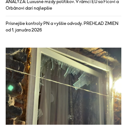
ANALÝZA: Luxusné mzdy politikov. V rámci EÚ sa Ficovi a
Orbánovi darí najlepšie
Prísnejšie kontroly PN a vyššie odvody. PREHĽAD ZMIEN
od 1. januára 2026