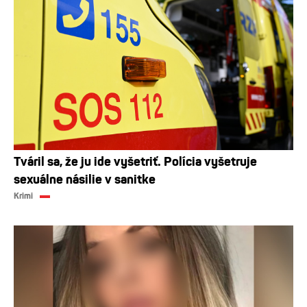
Tváril sa, že ju ide vyšetriť. Polícia vyšetruje
sexuálne násilie v sanitke
Krimi