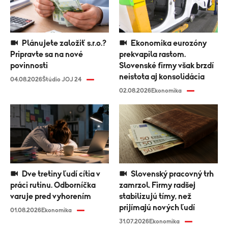
Plánujete založiť s.r.o.?
Ekonomika eurozóny
Pripravte sa na nové
prekvapila rastom.
povinnosti
Slovenské firmy však brzdí
neistota aj konsolidácia
04.08.2026
Štúdio JOJ 24
02.08.2026
Ekonomika
Dve tretiny ľudí cítia v
Slovenský pracovný trh
práci rutinu. Odborníčka
zamrzol. Firmy radšej
varuje pred vyhorením
stabilizujú tímy, než
prijímajú nových ľudí
01.08.2026
Ekonomika
31.07.2026
Ekonomika