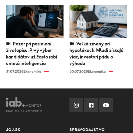
Pozor pri posielaní
Veľké zmeny pri
životopisu. Prvý výber
hypotékach: Mladí získajú
kandidátov už často robí
viac, investori prídu o
umelá inteligencia
výhodu
31.07.2026
Ekonomika
30.07.2026
Ekonomika
RIADIME SA KÓDEXOM
JOJ.SK
SPRAVODAJSTVO