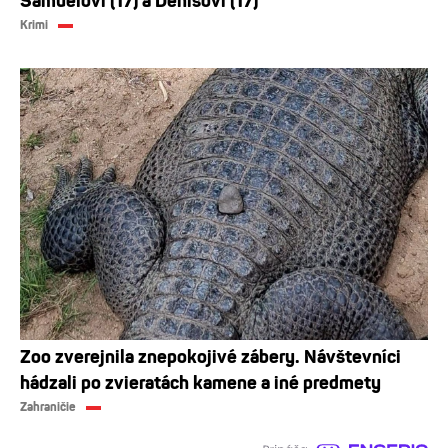
Samuelovi (17) a Denisovi (17)
Krimi
Zoo zverejnila znepokojivé zábery. Návštevníci
hádzali po zvieratách kamene a iné predmety
Zahraničie