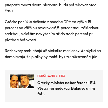
priepasti medzi dvomi stranami budú potrebovať viac
času.
Grécko ponúklo riešenie v podobe DPH vo výške 15
percent na väčšinu tovarov a 6,5-percentnou základnou
sadzbou, s ďalším navýšením až do troch percent pri
platbe v hotovosti.
Rozhovory prebiehajú už niekoľko mesiacov. Analytici sa
domnievajú, že platby by mohli byť zrealizované v júni.
PREČÍTAJTE SI TIEŽ
Grécky minister na konferencii EÚ.
Všetci mu nadávali, Babiš sa s ním
fotil