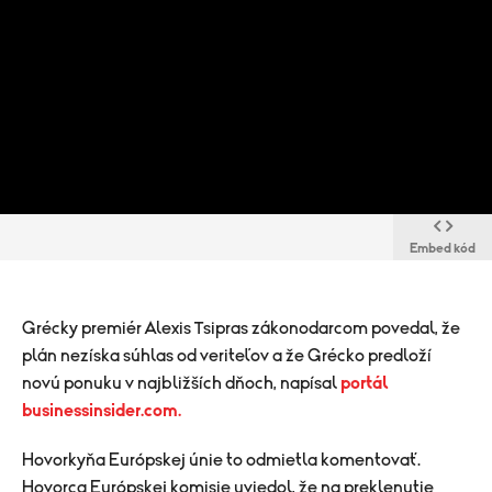
Embed kód
Grécky premiér Alexis Tsipras zákonodarcom povedal, že
plán nezíska súhlas od veriteľov a že Grécko predloží
novú ponuku v najbližších dňoch, napísal
portál
businessinsider.com.
Hovorkyňa Európskej únie to odmietla komentovať.
Hovorca Európskej komisie uviedol, že na preklenutie