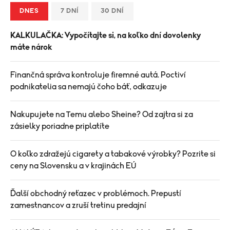
DNES
7 DNÍ
30 DNÍ
KALKULAČKA: Vypočítajte si, na koľko dní dovolenky
máte nárok
Finančná správa kontroluje firemné autá. Poctiví
podnikatelia sa nemajú čoho báť, odkazuje
Nakupujete na Temu alebo Sheine? Od zajtra si za
zásielky poriadne priplatíte
O koľko zdražejú cigarety a tabakové výrobky? Pozrite si
ceny na Slovensku a v krajinách EÚ
Ďalší obchodný reťazec v problémoch. Prepustí
zamestnancov a zruší tretinu predajní