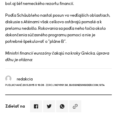
bol aj šéf nemeckého rezortu financií.
Podľa Schäubleho nastal posun vo vedľajších oblastiach,
diskusie s Aténami však celkovo ostávajú pomalé a k
prelomu nedošlo. Rokovania sa podľa neho točia okolo
dokončenia súčasného programu pomoci a nie je
potrebné špekulovať o "pláne B“.
Ministri financií eurozóny čakajú na kroky Grécka, úprava
dlhu je otázna:
redakcia
PUBLIKOVANÉ
20.5.2015 O 10:36
· ZDROJ
NOVINY.SK
,
BUSSINESINSIDER.COM
,
SITA
Zdielať na