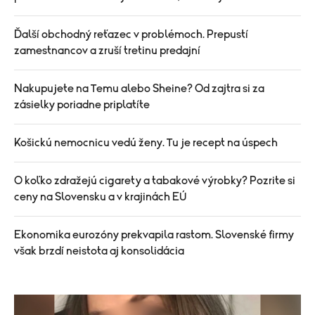
Ďalší obchodný reťazec v problémoch. Prepustí
zamestnancov a zruší tretinu predajní
Nakupujete na Temu alebo Sheine? Od zajtra si za
zásielky poriadne priplatíte
Košickú nemocnicu vedú ženy. Tu je recept na úspech
O koľko zdražejú cigarety a tabakové výrobky? Pozrite si
ceny na Slovensku a v krajinách EÚ
Ekonomika eurozóny prekvapila rastom. Slovenské firmy
však brzdí neistota aj konsolidácia