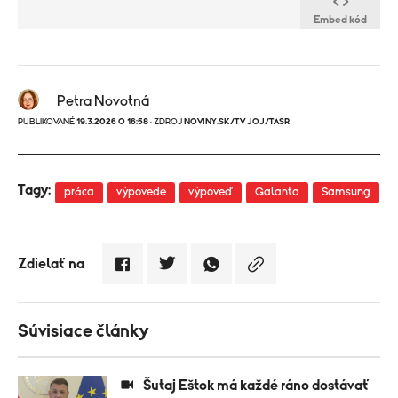
Embed kód
Petra Novotná
PUBLIKOVANÉ
19.3.2026 O 16:58
· ZDROJ
NOVINY.SK/TV JOJ/TASR
Tagy:
práca
výpovede
výpoveď
Galanta
Samsung
Zdielať na
Súvisiace články
Šutaj Eštok má každé ráno dostávať