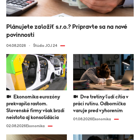
Plánujete založiť s.r.o.? Pripravte sa na nové
povinnosti
04.08.2026
Štúdio JOJ 24
Ekonomika eurozóny
Dve tretiny ľudí cítia v
prekvapila rastom.
práci rutinu. Odborníčka
Slovenské firmy však brzdí
varuje pred vyhorením
neistota aj konsolidácia
01.08.2026
Ekonomika
02.08.2026
Ekonomika