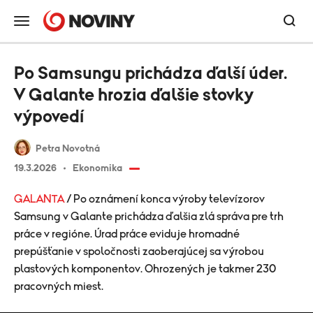
Po Samsungu prichádza ďalší úder.
V Galante hrozia ďalšie stovky
výpovedí
Petra Novotná
19.3.2026
Ekonomika
GALANTA
/ Po oznámení konca výroby televízorov
Samsung v Galante prichádza ďalšia zlá správa pre trh
práce v regióne. Úrad práce eviduje hromadné
prepúšťanie v spoločnosti zaoberajúcej sa výrobou
plastových komponentov. Ohrozených je takmer 230
pracovných miest.