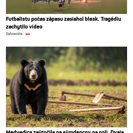
Futbalistu počas zápasu zasiahol blesk. Tragédiu
zachytilo video
Zahraničie
Medvedica zaútočila na súrodencov na poli. Dvaja