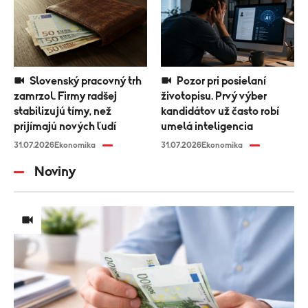
Slovenský pracovný trh
Pozor pri posielaní
zamrzol. Firmy radšej
životopisu. Prvý výber
stabilizujú tímy, než
kandidátov už často robí
prijímajú nových ľudí
umelá inteligencia
31.07.2026
Ekonomika
31.07.2026
Ekonomika
Noviny