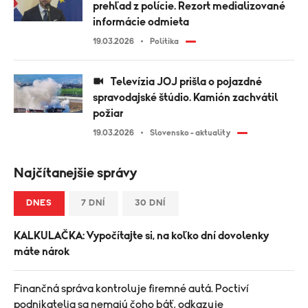
prehľad z polície. Rezort medializované
informácie odmieta
19.03.2026
Politika
Televízia JOJ prišla o pojazdné
spravodajské štúdio. Kamión zachvátil
požiar
19.03.2026
Slovensko - aktuality
Najčítanejšie správy
DNES
7 DNÍ
30 DNÍ
KALKULAČKA: Vypočítajte si, na koľko dní dovolenky
máte nárok
Finančná správa kontroluje firemné autá. Poctiví
podnikatelia sa nemajú čoho báť, odkazuje