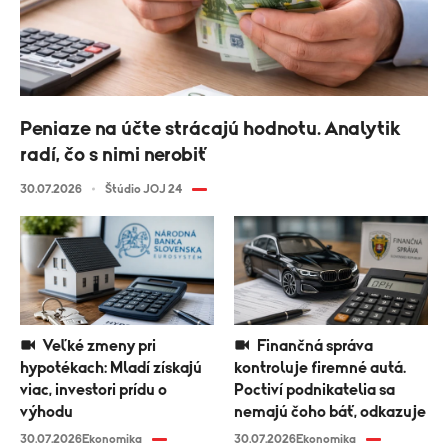
Peniaze na účte strácajú hodnotu. Analytik
radí, čo s nimi nerobiť
30.07.2026
Štúdio JOJ 24
Veľké zmeny pri
Finančná správa
hypotékach: Mladí získajú
kontroluje firemné autá.
viac, investori prídu o
Poctiví podnikatelia sa
výhodu
nemajú čoho báť, odkazuje
30.07.2026
Ekonomika
30.07.2026
Ekonomika