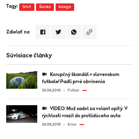
Tagy:
Smrť
Šionka
kolega
Zdielať na
Súvisiace články
Korupčný škandál v slovenskom
futbale! Padli prvé obvinenia
26.06.2018
Futbal
VIDEO: Muž sadol za volant opitý. V
rýchlosti vrazil do protiidúceho auta
26.06.2018
Krimi