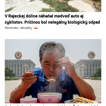
V Rajeckej doline náhaňal medveď auto aj
cyklistov. Príčinou bol nelegálny biologický odpad
Slovensko - aktuality