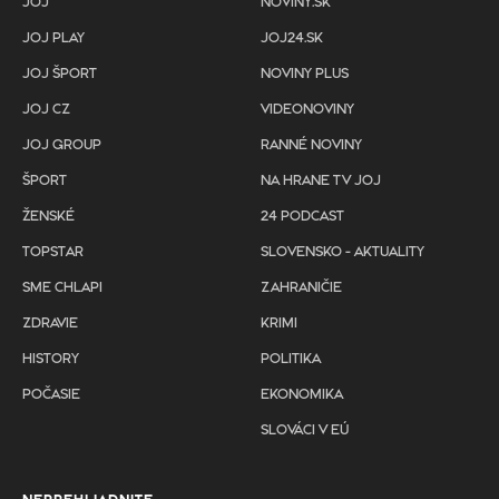
JOJ
NOVINY.SK
JOJ PLAY
JOJ24.SK
JOJ ŠPORT
NOVINY PLUS
JOJ CZ
VIDEONOVINY
JOJ GROUP
RANNÉ NOVINY
ŠPORT
NA HRANE TV JOJ
ŽENSKÉ
24 PODCAST
TOPSTAR
SLOVENSKO - AKTUALITY
SME CHLAPI
ZAHRANIČIE
ZDRAVIE
KRIMI
HISTORY
POLITIKA
POČASIE
EKONOMIKA
SLOVÁCI V EÚ