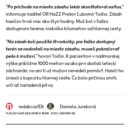
"Po príchode na miesto zásahu lekár skonštatoval exitus,"
informuje riaditeľ OR HaZZ Prešov Ľubomír Toďor. Zásah
hasičov trval viac ako štyri hodiny. Muž bol v ťažko
dostupnom teréne, niekoľko kilometrov od hlavnej cesty.
"Na zásah boli použité štvorkolky, pre ťažko dostupný
terén sa nedostali na miesto zásahu, museli pokračovať
pešo k mužovi,"
hovorí Toďor. K pacientovi v nadmorskej
výške približne 1000 metrov sa ako prví dostali leteckí
záchranári, no ani tí už mužovi nevedeli pomôcť. Hasiči ho
zniesli z kopca ku hlavnej ceste. Čo bolo príčinou smrti,
určí až nariadená pitva.
redakcia/EK
Daniela Jureková
PUBLIKOVANÉ
26.6.2018 O 19:08
· ZDROJ
NOVINY.SK