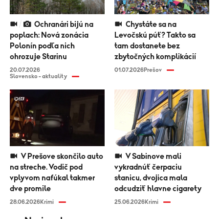
Ochranári bijú na
Chystáte sa na
poplach: Nová zonácia
Levočskú púť? Takto sa
Polonín podľa nich
tam dostanete bez
ohrozuje Starinu
zbytočných komplikácií
20.07.2026
01.07.2026
Prešov
Slovensko - aktuality
V Prešove skončilo auto
V Sabinove mali
na streche. Vodič pod
vykradnúť čerpaciu
vplyvom nafúkal takmer
stanicu, dvojica mala
dve promile
odcudziť hlavne cigarety
28.06.2026
Krimi
25.06.2026
Krimi