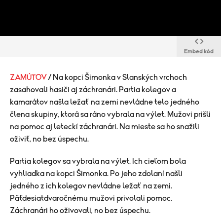
Embed kód
ZAMÚTOV
/ Na kopci Šimonka v Slanských vrchoch
zasahovali hasiči aj záchranári. Partia kolegov a
kamarátov našla ležať na zemi nevládne telo jedného
člena skupiny, ktorá sa ráno vybrala na výlet. Mužovi prišli
na pomoc aj leteckí záchranári. Na mieste sa ho snažili
oživiť, no bez úspechu.
Partia kolegov sa vybrala na výlet. Ich cieľom bola
vyhliadka na kopci Šimonka. Po jeho zdolaní našli
jedného z ich kolegov nevládne ležať na zemi.
Päťdesiatdvaročnému mužovi privolali pomoc.
Záchranári ho oživovali, no bez úspechu.