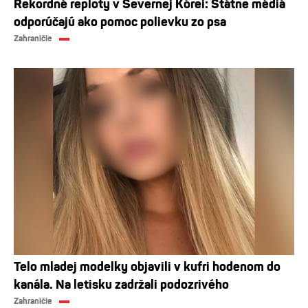
Rekordné reploty v Severnej Kórei: Štátne médiá
odporúčajú ako pomoc polievku zo psa
Zahraničie
Telo mladej modelky objavili v kufri hodenom do
kanála. Na letisku zadržali podozrivého
Zahraničie