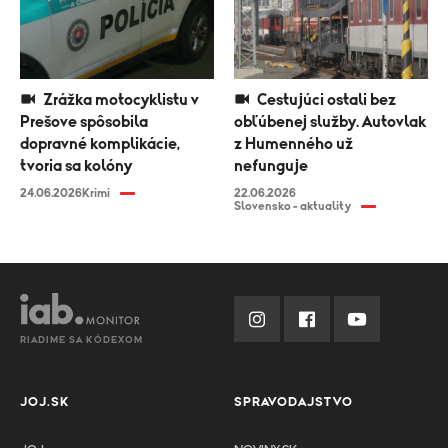
Zrážka motocyklistu v
Cestujúci ostali bez
Prešove spôsobila
obľúbenej služby. Autovlak
dopravné komplikácie,
z Humenného už
tvoria sa kolóny
nefunguje
24.06.2026
Krimi
22.06.2026
Slovensko - aktuality
RIADIME SA KÓDEXOM
JOJ.SK
SPRAVODAJSTVO