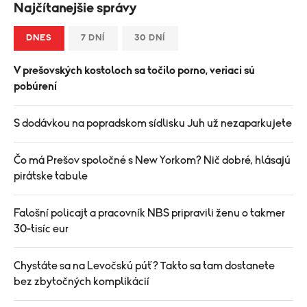
Najčítanejšie správy
DNES
7 DNÍ
30 DNÍ
V prešovských kostoloch sa točilo porno, veriaci sú
pobúrení
S dodávkou na popradskom sídlisku Juh už nezaparkujete
Čo má Prešov spoločné s New Yorkom? Nič dobré, hlásajú
pirátske tabule
Falošní policajt a pracovník NBS pripravili ženu o takmer
30-tisíc eur
Chystáte sa na Levočskú púť? Takto sa tam dostanete
bez zbytočných komplikácií