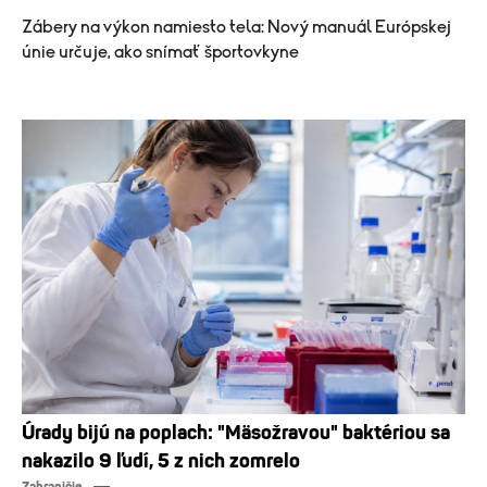
Zábery na výkon namiesto tela: Nový manuál Európskej
únie určuje, ako snímať športovkyne
Úrady bijú na poplach: "Mäsožravou" baktériou sa
nakazilo 9 ľudí, 5 z nich zomrelo