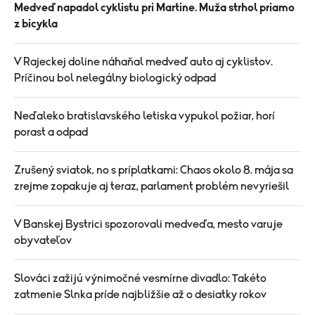
Medveď napadol cyklistu pri Martine. Muža strhol priamo
z bicykla
V Rajeckej doline náhaňal medveď auto aj cyklistov.
Príčinou bol nelegálny biologický odpad
Neďaleko bratislavského letiska vypukol požiar, horí
porast a odpad
Zrušený sviatok, no s príplatkami: Chaos okolo 8. mája sa
zrejme zopakuje aj teraz, parlament problém nevyriešil
V Banskej Bystrici spozorovali medveďa, mesto varuje
obyvateľov
Slováci zažijú výnimočné vesmírne divadlo: Takéto
zatmenie Slnka príde najbližšie až o desiatky rokov