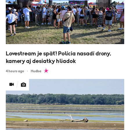
Lovestream je späť! Polícia nasadí drony,
kamery aj desiatky hliadok
4 hours ago
Hudba