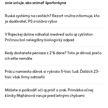
únie určuje, ako snímať športovkyne
Ruské systémy na cestách? Rezort vnútra informuje, kto
je dodávateľ, PS zvoláva výbor
V Rajeckej doline náhaňal medveď auto aj cyklistov.
Príčinou bol nelegálny biologický odpad
Kedy dostanete peniaze z 2 % dane? Toto je dôvod, prečo
ich ešte nemáte
Prácu namiesto dávok si vybralo 5-tisíc ľudí. Ďalších 23-
tisíc však firmy odmietli
Môžete si poškodiť oči aj prísť o zrak. Primárka očnej
kliniky Majtánová varuje pred letnými chybami