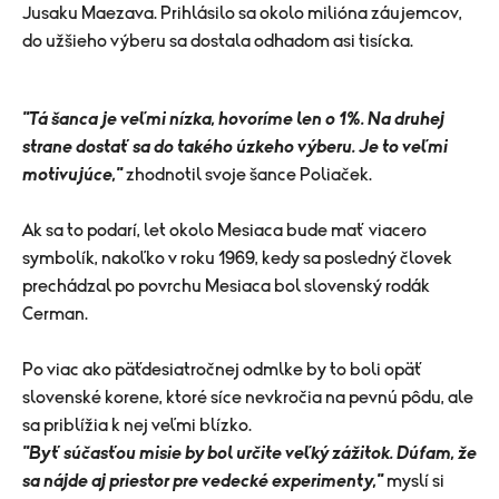
Jusaku Maezava. Prihlásilo sa okolo milióna záujemcov,
do užšieho výberu sa dostala odhadom asi tisícka.
"Tá šanca je veľmi nízka, hovoríme len o 1%. Na druhej
strane dostať sa do takého úzkeho výberu. Je to veľmi
motivujúce,"
zhodnotil svoje šance Poliaček.
Ak sa to podarí, let okolo Mesiaca bude mať viacero
symbolík, nakoľko v roku 1969, kedy sa posledný človek
prechádzal po povrchu Mesiaca bol slovenský rodák
Cerman.
Po viac ako päťdesiatročnej odmlke by to boli opäť
slovenské korene, ktoré síce nevkročia na pevnú pôdu, ale
sa priblížia k nej veľmi blízko.
"Byť súčasťou misie by bol určite veľký zážitok. Dúfam, že
sa nájde aj priestor pre vedecké experimenty,"
myslí si