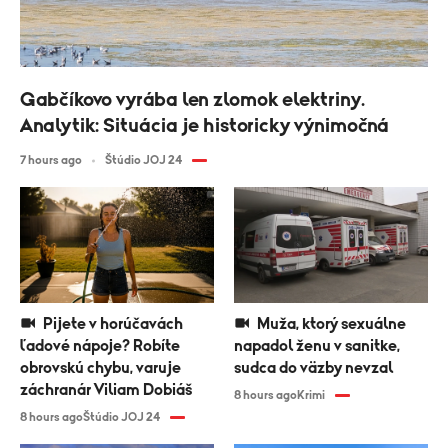
Gabčíkovo vyrába len zlomok elektriny.
Analytik: Situácia je historicky výnimočná
7 hours ago
Štúdio JOJ 24
Pijete v horúčavách
Muža, ktorý sexuálne
ľadové nápoje? Robíte
napadol ženu v sanitke,
obrovskú chybu, varuje
sudca do väzby nevzal
záchranár Viliam Dobiáš
8 hours ago
Krimi
8 hours ago
Štúdio JOJ 24