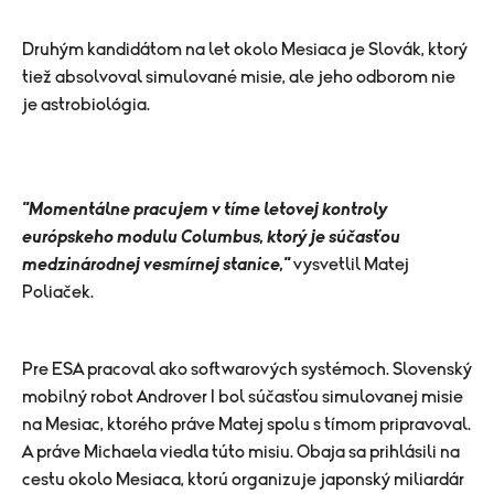
Druhým kandidátom na let okolo Mesiaca je Slovák, ktorý
tiež absolvoval simulované misie, ale jeho odborom nie
je astrobiológia.
"Momentálne pracujem v tíme letovej kontroly
európskeho modulu Columbus, ktorý je súčasťou
medzinárodnej vesmírnej stanice,"
vysvetlil Matej
Poliaček.
Pre ESA pracoval ako softwarových systémoch. Slovenský
mobilný robot Androver I bol súčasťou simulovanej misie
na Mesiac, ktorého práve Matej spolu s tímom pripravoval.
A práve Michaela viedla túto misiu. Obaja sa prihlásili na
cestu okolo Mesiaca, ktorú organizuje japonský miliardár