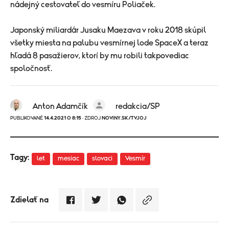
nádejný cestovateľ do vesmíru Poliaček.
Japonský miliardár Jusaku Maezava v roku 2018 skúpil
všetky miesta na palubu vesmírnej lode SpaceX a teraz
hľadá 8 pasažierov, ktorí by mu robili takpovediac
spoločnosť.
Anton Adamčík
redakcia/SP
PUBLIKOVANÉ
14.4.2021 O 8:15
· ZDROJ
NOVINY.SK/TVJOJ
Tagy:
let
mesiac
slovaci
Vesmír
Zdielať na