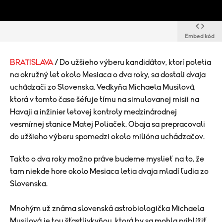
Embed kód
BRATISLAVA
/ Do užšieho výberu kandidátov, ktorí poletia
na okružný let okolo Mesiaca o dva roky, sa dostali dvaja
uchádzači zo Slovenska. Vedkyňa Michaela Musilová,
ktorá v tomto čase šéfuje tímu na simulovanej misii na
Havaji a inžinier letovej kontroly medzinárodnej
vesmírnej stanice Matej Poliaček. Obaja sa prepracovali
do užšieho výberu spomedzi okolo milióna uchádzačov.
Takto o dva roky možno práve budeme myslieť na to, že
tam niekde hore okolo Mesiaca letia dvaja mladí ľudia zo
Slovenska.
Mnohým už známa slovenská astrobiologička Michaela
Musilová je tou šťastlivkyňou, ktorá by sa mohla priblížiť