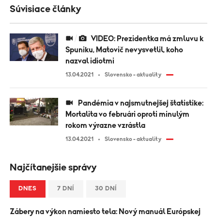
Súvisiace články
VIDEO: Prezidentka má zmluvu k
Spuniku, Matovič nevysvetlil, koho
nazval idiotmi
13.04.2021
Slovensko - aktuality
Pandémia v najsmutnejšej štatistike:
Mortalita vo februári oproti minulým
rokom výrazne vzrástla
13.04.2021
Slovensko - aktuality
Najčítanejšie správy
DNES
7 DNÍ
30 DNÍ
Zábery na výkon namiesto tela: Nový manuál Európskej