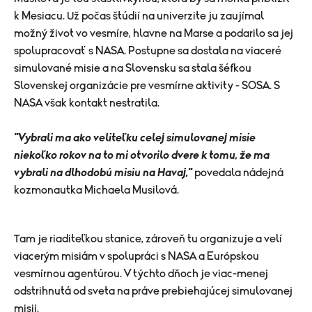
k Mesiacu. Už počas štúdií na univerzite ju zaujímal
možný život vo vesmíre, hlavne na Marse a podarilo sa jej
spolupracovať s NASA. Postupne sa dostala na viaceré
simulované misie a na Slovensku sa stala šéfkou
Slovenskej organizácie pre vesmírne aktivity - SOSA. S
NASA však kontakt nestratila.
"Vybrali ma ako veliteľku celej simulovanej misie
niekoľko rokov na to mi otvorilo dvere k tomu, že ma
vybrali na dlhodobú misiu na Havaj,"
povedala nádejná
kozmonautka Michaela Musilová.
Tam je riaditeľkou stanice, zároveň tu organizuje a velí
viacerým misiám v spolupráci s NASA a Európskou
vesmírnou agentúrou. V týchto dňoch je viac-menej
odstrihnutá od sveta na práve prebiehajúcej simulovanej
misii.