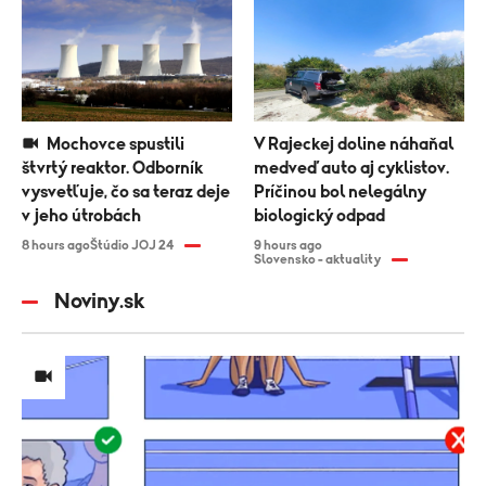
Mochovce spustili
V Rajeckej doline náhaňal
štvrtý reaktor. Odborník
medveď auto aj cyklistov.
vysvetľuje, čo sa teraz deje
Príčinou bol nelegálny
v jeho útrobách
biologický odpad
8 hours ago
Štúdio JOJ 24
9 hours ago
Slovensko - aktuality
Noviny.sk