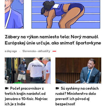
Zábery na výkon namiesto tela: Nový manuál
Európskej únie určuje, ako snímať športovkyne
a day ago
Slovensko - aktuality
Počet pracovníkov z
Sú systémy na cestách
tretích krajín narástol od
ruské? Ministerstvo dalo
januára o 10-tisíc. Najviac
preveriť ich pôvod aj
ich je z Indie
bezpečnosť