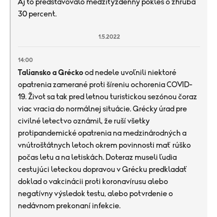
Aj to predstavovalo medzitýždenný pokles o zhruba
30 percent.
1.5.2022
14:00
Taliansko a Grécko
od nedele uvoľnili niektoré
opatrenia zamerané proti šíreniu ochorenia COVID-
19. Život sa tak pred letnou turistickou sezónou čoraz
viac vracia do normálnej situácie. Grécky úrad pre
civilné letectvo oznámil, že ruší všetky
protipandemické opatrenia na medzinárodných a
vnútroštátnych letoch okrem povinnosti mať rúško
počas letu a na letiskách. Doteraz museli ľudia
cestujúci leteckou dopravou v Grécku predkladať
doklad o vakcinácii proti koronavírusu alebo
negatívny výsledok testu, alebo potvrdenie o
nedávnom prekonaní infekcie.