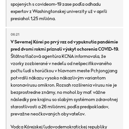
spojených s covideom-19 zase podľa odhadu
expertov z Washingtonskej univerzity už v apríli
presiahol 1,25 milióna.
06:21
V Severnej Kórei po prvý raz od vypuknutia pandémie
pred dvomi rokmi priznali výskyt ochorenia COVID-19.
Štátna tlačová agentúra KCNA informovala, že
vzorky zozbierané v nedeľu od nešpecifikovaného
počtu ľudí s horúčkou v hlavnom meste Pchjongjang
potvrdili nákazu vysoko nákazlivým variantom
koronavírusu omikron. Rozsah rozšírenia vírusu nie je
bezprostredne známy, no mohol by mať vážne
následky pre krajinu so slabým systémom zdravotnej
starostlivosti a 26 miliónmi, podľa predpokladov,
prevažne neočkovaných obyvateľov.
Vodca Kórejskej ľudovodemokratickej republiky