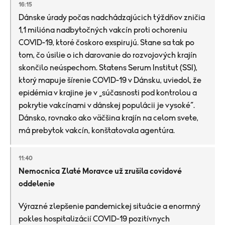
16:15
Dánske úrady počas nadchádzajúcich týždňov zničia
1,1 milióna nadbytočných vakcín proti ochoreniu
COVID-19, ktoré čoskoro exspirujú. Stane sa tak po
tom, čo úsilie o ich darovanie do rozvojových krajín
skončilo neúspechom. Statens Serum Institut (SSI),
ktorý mapuje šírenie COVID-19 v Dánsku, uviedol, že
epidémia v krajine je v „súčasnosti pod kontrolou a
pokrytie vakcínami v dánskej populácii je vysoké“.
Dánsko, rovnako ako väčšina krajín na celom svete,
má prebytok vakcín, konštatovala agentúra.
11:40
Nemocnica Zlaté Moravce už zrušila covidové
oddelenie
Výrazné zlepšenie pandemickej situácie a enormný
pokles hospitalizácií COVID-19 pozitívnych