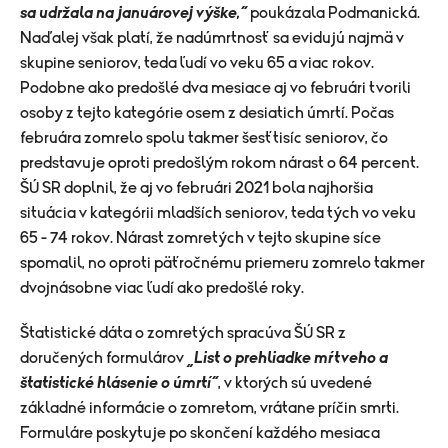
sa udržala na januárovej výške,“
poukázala Podmanická.
Naďalej však platí, že nadúmrtnosť sa evidujú najmä v
skupine seniorov, teda ľudí vo veku 65 a viac rokov.
Podobne ako predošlé dva mesiace aj vo februári tvorili
osoby z tejto kategórie osem z desiatich úmrtí. Počas
februára zomrelo spolu takmer šesťtisíc seniorov, čo
predstavuje oproti predošlým rokom nárast o 64 percent.
ŠÚ SR doplnil, že aj vo februári 2021 bola najhoršia
situácia v kategórii mladších seniorov, teda tých vo veku
65 - 74 rokov. Nárast zomretých v tejto skupine síce
spomalil, no oproti päťročnému priemeru zomrelo takmer
dvojnásobne viac ľudí ako predošlé roky.
Štatistické dáta o zomretých spracúva ŠÚ SR z
doručených formulárov
„List o prehliadke mŕtveho a
štatistické hlásenie o úmrtí“
, v ktorých sú uvedené
základné informácie o zomretom, vrátane príčin smrti.
Formuláre poskytuje po skončení každého mesiaca