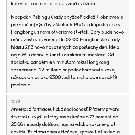
kde viac ako mesiac platí tvrdá uzávera.
Naopak v Pekingu úrady o týždeň odložili obnovenie
prezenčnej výučby v školách. Pláže a kúpaliská sa v
Hongkongu znovu otvoria vo štvrtok. Bary budú novo
môcť zostať otvorené do 02:00. Hongkonské úrady
hlásili 283 novo nakazených za posledný deň. Ide o
najnižšiu dennú bilanciu za skoro tri mesiace. Od
začiatku pandémie v minulom roku Hongkong
zaznamenal 1,2 milióna prípadov koronavírusovej
nákazy a viac ako 9300 ľudí tam chorobe covid-19
podľahlo.
12:33
Americká farmaceutická spoločnosť Pfizer v prvom
štvrťroku zvýšila tržby medziročne o 77 percent na
25,66 miliardy dolárov, najmä vďaka vakcíne proti
covidu-19. Firma dnes v tlačovej správe tiež uviedla,