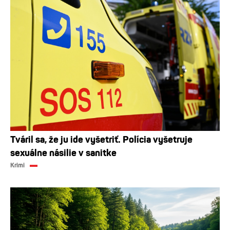
Tváril sa, že ju ide vyšetriť. Polícia vyšetruje
sexuálne násilie v sanitke
Krimi