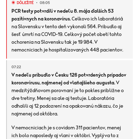
DÔLEŽITÉ
08:05
PCR testy potvrdili v nedeľu 8. mája ďalších 53
pozitívnych na koronavírus.
Celkovo ich laboratóriá
na Slovensku v tento deň vykonali 564. Pribudlo aj
šesť úmrtí na COVID-19. Celkový počet obetí tohto
ochorenia na Slovensku tak je 19 984. V
nemocniciach je hospitalizovaných 448 pacientov.
07:22
V nedeľu pribudlo v Česku 126 potvrdených prípadov
koronavirusu, najmenej od vlaňajšieho augusta.
V
medzitýždňovom porovnaní je to pokles približne o
dve tretiny. Menej sa ale aj testuje. Laboratória
odhalili aj 12 podozrení na opakovanú nákazu, čo je
najmenej od októbra.
V nemocniciach je s covidom 311 pacientov, menej
ich bolo naposledy aj vlani v októbri. Vyplýva to z