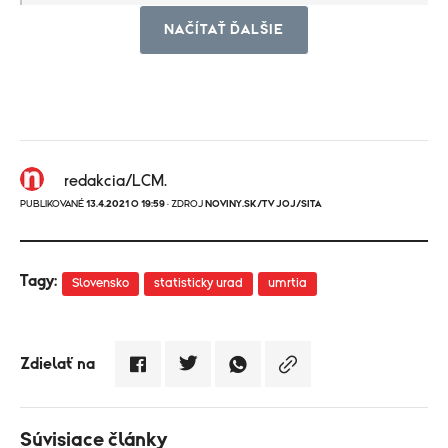
NAČÍTAŤ ĎALŠIE
redakcia/LCM.
PUBLIKOVANÉ
13.4.2021 O 19:59
· ZDROJ
NOVINY.SK/TV JOJ/SITA
Tagy:
Slovensko
statisticky urad
umrtia
Zdielať na
Súvisiace články