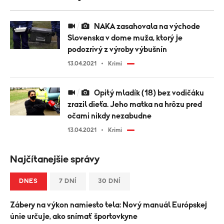
NAKA zasahovala na východe
Slovenska v dome muža, ktorý je
podozrivý z výroby výbušnín
13.04.2021
Krimi
Opitý mladík (18) bez vodičáku
zrazil dieťa. Jeho matka na hrôzu pred
očami nikdy nezabudne
13.04.2021
Krimi
Najčítanejšie správy
DNES
7 DNÍ
30 DNÍ
Zábery na výkon namiesto tela: Nový manuál Európskej
únie určuje, ako snímať športovkyne