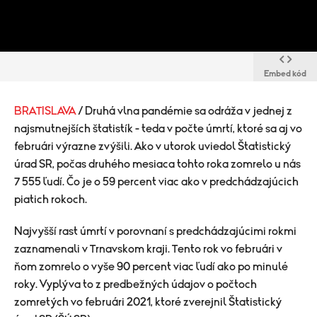
Embed kód
BRATISLAVA
/ Druhá vlna pandémie sa odráža v jednej z
najsmutnejších štatistík - teda v počte úmrtí, ktoré sa aj vo
februári výrazne zvýšili. Ako v utorok uviedol Štatistický
úrad SR, počas druhého mesiaca tohto roka zomrelo u nás
7 555 ľudí. Čo je o 59 percent viac ako v predchádzajúcich
piatich rokoch.
Najvyšší rast úmrtí v porovnaní s predchádzajúcimi rokmi
zaznamenali v Trnavskom kraji. Tento rok vo februári v
ňom zomrelo o vyše 90 percent viac ľudí ako po minulé
roky. Vyplýva to z predbežných údajov o počtoch
zomretých vo februári 2021, ktoré zverejnil Štatistický