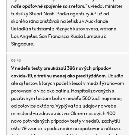
naše opätovné spojenie so svetom,"
uviedol minister
turistiky Stuart Nash. Podľa agentúry AP už od
skorého rána pristávali na letisku v Aucklande
lietadlá s turistami z rôznych kútov sveta, vrátane
Los Angeles, San Francisca, Kuala Lumpuru či
Singapure.
06:43
V nedeľu testy preukázali 396 nových prípadov
covidu-19, o tretinu menej ako pred týždňom.
Ubudlo
ale aj testov, ktorých počet klesol v medzitýždňovom
porovnaní o viac ako pätinu. Hospitalizovaných s
pozitívnym testom bolo v nedeľu 560 ľudí, najmenej
od polovice októbra. Vyplýva to z údajov na webe
ministerstva zdravotníctva. Okrem necelých 400
novo potvrdených prípadov testy v nedeľu zachytili
ešte 79 vzoriek s podozrením na opakovanú nákazu.