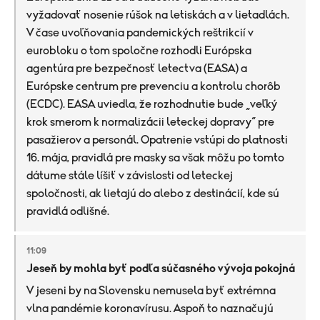
vyžadovať nosenie rúšok na letiskách a v lietadlách.
V čase uvoľňovania pandemických reštrikcií v
eurobloku o tom spoločne rozhodli Európska
agentúra pre bezpečnosť letectva (EASA) a
Európske centrum pre prevenciu a kontrolu chorôb
(ECDC). EASA uviedla, že rozhodnutie bude „veľký
krok smerom k normalizácii leteckej dopravy“ pre
pasažierov a personál. Opatrenie vstúpi do platnosti
16. mája, pravidlá pre masky sa však môžu po tomto
dátume stále líšiť v závislosti od leteckej
spoločnosti, ak lietajú do alebo z destinácií, kde sú
pravidlá odlišné.
11:09
Jeseň by mohla byť podľa súčasného vývoja pokojná
V jeseni by na Slovensku nemusela byť extrémna
vlna pandémie koronavírusu. Aspoň to naznačujú