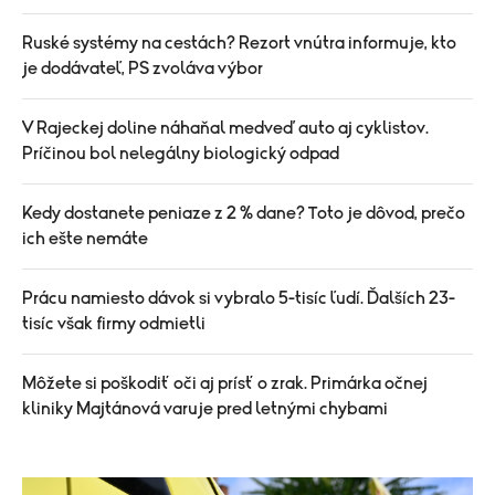
Ruské systémy na cestách? Rezort vnútra informuje, kto
je dodávateľ, PS zvoláva výbor
V Rajeckej doline náhaňal medveď auto aj cyklistov.
Príčinou bol nelegálny biologický odpad
Kedy dostanete peniaze z 2 % dane? Toto je dôvod, prečo
ich ešte nemáte
Prácu namiesto dávok si vybralo 5-tisíc ľudí. Ďalších 23-
tisíc však firmy odmietli
Môžete si poškodiť oči aj prísť o zrak. Primárka očnej
kliniky Majtánová varuje pred letnými chybami