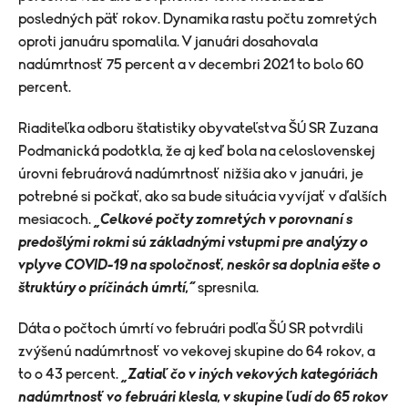
posledných päť rokov. Dynamika rastu počtu zomretých
oproti januáru spomalila. V januári dosahovala
nadúmrtnosť 75 percent a v decembri 2021 to bolo 60
percent.
Riaditeľka odboru štatistiky obyvateľstva ŠÚ SR Zuzana
Podmanická podotkla, že aj keď bola na celoslovenskej
úrovni februárová nadúmrtnosť nižšia ako v januári, je
potrebné si počkať, ako sa bude situácia vyvíjať v ďalších
mesiacoch.
„Celkové počty zomretých v porovnaní s
predošlými rokmi sú základnými vstupmi pre analýzy o
vplyve COVID-19 na spoločnosť, neskôr sa doplnia ešte o
štruktúry o príčinách úmrtí,“
spresnila.
Dáta o počtoch úmrtí vo februári podľa ŠÚ SR potvrdili
zvýšenú nadúmrtnosť vo vekovej skupine do 64 rokov, a
to o 43 percent.
„Zatiaľ čo v iných vekových kategóriách
nadúmrtnosť vo februári klesla, v skupine ľudí do 65 rokov