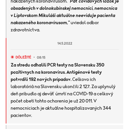
nakazených koronavírusom.
"Päť covidových lôžok je
obsadených v dolnokubínskej nemocnici, nemocnica
v Liptovskom Mikuláši aktuálne neeviduje pacienta
nakazeného koronavírusom,"
uviedol odbor
zdravotníctva.
14.5.2022
DÔLEŽITÉ
08:15
Za stredu odhalili PCR testy na Slovensku 350
pozitívnych na koronavírus.
Antigénové testy
potvrdili 192 nových prípadov.
Celkovo ich
laboratóriá na Slovensku ukončili 2 127. Za uplynulý
deň pribudlo aj deväť úmrtí na COVID-19 a celkový
počet obetí tohto ochorenia je už 20 011. V
nemocniciach je aktuálne hospitalizovaných 344
pacientov.