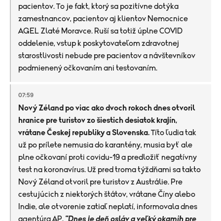
pacientov. To je fakt, ktorý sa pozitívne dotýka
zamestnancov, pacientov aj klientov Nemocnice
AGEL Zlaté Moravce. Ruší sa totiž úplne COVID
oddelenie, vstup k poskytovateľom zdravotnej
starostlivosti nebude pre pacientov a návštevníkov
podmienený očkovaním ani testovaním.
07:59
Nový Zéland po viac ako dvoch rokoch dnes otvoril
hranice pre turistov zo šiestich desiatok krajín,
vrátane Českej republiky a Slovenska.
Títo ľudia tak
už po prílete nemusia do karantény, musia byť ale
plne očkovaní proti covidu-19 a predložiť negatívny
test na koronavírus. Už pred troma týždňami sa takto
Nový Zéland otvoril pre turistov z Austrálie. Pre
cestujúcich z niektorých štátov, vrátane Číny alebo
Indie, ale otvorenie zatiaľ neplatí, informovala dnes
agentúra AP.
"Dnes je deň osláv a veľký okamih pre