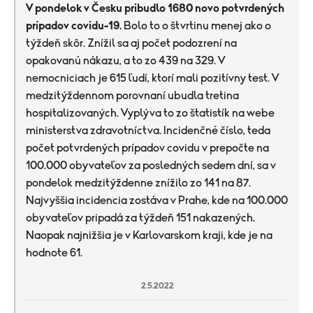
V pondelok v Česku pribudlo 1680 novo potvrdených
prípadov covidu-19.
Bolo to o štvrtinu menej ako o
týždeň skôr. Znížil sa aj počet podozrení na
opakovanú nákazu, a to zo 439 na 329. V
nemocniciach je 615 ľudí, ktorí mali pozitívny test. V
medzitýždennom porovnaní ubudla tretina
hospitalizovaných. Vyplýva to zo štatistík na webe
ministerstva zdravotníctva. Incidenčné číslo, teda
počet potvrdených prípadov covidu v prepočte na
100.000 obyvateľov za posledných sedem dní, sa v
pondelok medzitýždenne znížilo zo 141 na 87.
Najvyššia incidencia zostáva v Prahe, kde na 100.000
obyvateľov pripadá za týždeň 151 nakazených.
Naopak najnižšia je v Karlovarskom kraji, kde je na
hodnote 61.
2.5.2022