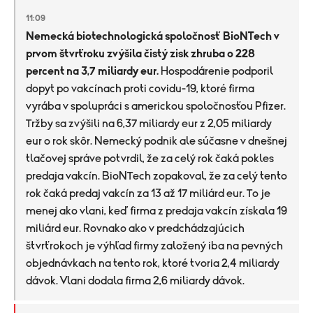
11:09
Nemecká biotechnologická spoločnosť BioNTech v
prvom štvrťroku zvýšila čistý zisk zhruba o 228
percent na 3,7 miliardy eur.
Hospodárenie podporil
dopyt po vakcínach proti covidu-19, ktoré firma
vyrába v spolupráci s americkou spoločnosťou Pfizer.
Tržby sa zvýšili na 6,37 miliardy eur z 2,05 miliardy
eur o rok skôr. Nemecký podnik ale súčasne v dnešnej
tlačovej správe potvrdil, že za celý rok čaká pokles
predaja vakcín. BioNTech zopakoval, že za celý tento
rok čaká predaj vakcín za 13 až 17 miliárd eur. To je
menej ako vlani, keď firma z predaja vakcín získala 19
miliárd eur. Rovnako ako v predchádzajúcich
štvrťrokoch je výhľad firmy založený iba na pevných
objednávkach na tento rok, ktoré tvoria 2,4 miliardy
dávok. Vlani dodala firma 2,6 miliardy dávok.