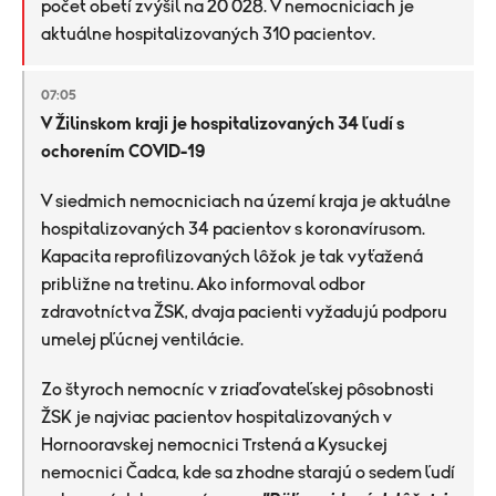
počet obetí zvýšil na 20 028. V nemocniciach je
aktuálne hospitalizovaných 310 pacientov.
07:05
V Žilinskom kraji je hospitalizovaných 34 ľudí s
ochorením COVID-19
V siedmich nemocniciach na území kraja je aktuálne
hospitalizovaných 34 pacientov s koronavírusom.
Kapacita reprofilizovaných lôžok je tak vyťažená
približne na tretinu. Ako informoval odbor
zdravotníctva ŽSK, dvaja pacienti vyžadujú podporu
umelej pľúcnej ventilácie.
Zo štyroch nemocníc v zriaďovateľskej pôsobnosti
ŽSK je najviac pacientov hospitalizovaných v
Hornooravskej nemocnici Trstená a Kysuckej
nemocnici Čadca, kde sa zhodne starajú o sedem ľudí