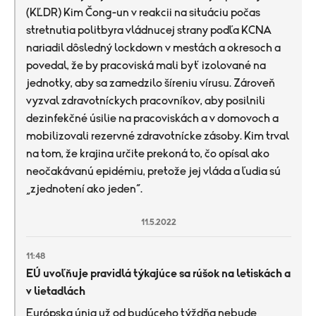
(KĽDR) Kim Čong-un v reakcii na situáciu počas
stretnutia politbyra vládnucej strany podľa KCNA
nariadil dôsledný lockdown v mestách a okresoch a
povedal, že by pracoviská mali byť izolované na
jednotky, aby sa zamedzilo šíreniu vírusu. Zároveň
vyzval zdravotníckych pracovníkov, aby posilnili
dezinfekčné úsilie na pracoviskách a v domovoch a
mobilizovali rezervné zdravotnícke zásoby. Kim trval
na tom, že krajina určite prekoná to, čo opísal ako
neočakávanú epidémiu, pretože jej vláda a ľudia sú
„zjednotení ako jeden“.
11.5.2022
11:48
EÚ uvoľňuje pravidlá týkajúce sa rúšok na letiskách a
v lietadlách
Európska únia už od budúceho týždňa nebude