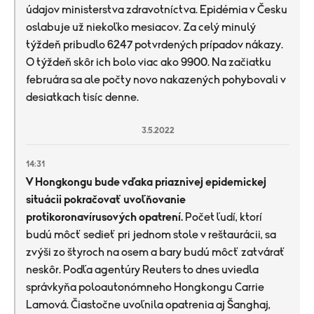
údajov ministerstva zdravotníctva. Epidémia v Česku
oslabuje už niekoľko mesiacov. Za celý minulý
týždeň pribudlo 6247 potvrdených prípadov nákazy.
O týždeň skôr ich bolo viac ako 9900. Na začiatku
februára sa ale počty novo nakazených pohybovali v
desiatkach tisíc denne.
3.5.2022
14:31
V Hongkongu bude vďaka priaznivej epidemickej
situácii pokračovať uvoľňovanie
protikoronavírusových opatrení.
Počet ľudí, ktorí
budú môcť sedieť pri jednom stole v reštaurácii, sa
zvýši zo štyroch na osem a bary budú môcť zatvárať
neskôr. Podľa agentúry Reuters to dnes uviedla
správkyňa poloautonómneho Hongkongu Carrie
Lamová. Čiastočne uvoľnila opatrenia aj Šanghaj,