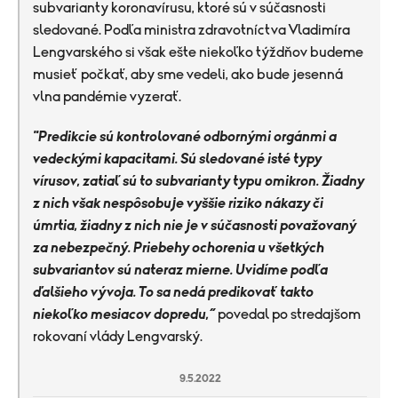
subvarianty koronavírusu, ktoré sú v súčasnosti
sledované. Podľa ministra zdravotníctva Vladimíra
Lengvarského si však ešte niekoľko týždňov budeme
musieť počkať, aby sme vedeli, ako bude jesenná
vlna pandémie vyzerať.
"Predikcie sú kontrolované odbornými orgánmi a
vedeckými kapacitami. Sú sledované isté typy
vírusov, zatiaľ sú to subvarianty typu omikron. Žiadny
z nich však nespôsobuje vyššie riziko nákazy či
úmrtia, žiadny z nich nie je v súčasnosti považovaný
za nebezpečný. Priebehy ochorenia u všetkých
subvariantov sú nateraz mierne. Uvidíme podľa
ďalšieho vývoja. To sa nedá predikovať takto
niekoľko mesiacov dopredu,“
povedal po stredajšom
rokovaní vlády Lengvarský.
9.5.2022