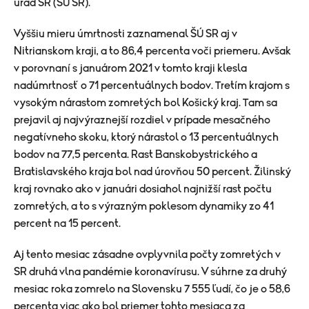
úrad SR (ŠÚ SR).
Vyššiu mieru úmrtnosti zaznamenal ŠÚ SR aj v
Nitrianskom kraji, a to 86,4 percenta voči priemeru. Avšak
v porovnaní s januárom 2021 v tomto kraji klesla
nadúmrtnosť o 71 percentuálnych bodov. Tretím krajom s
vysokým nárastom zomretých bol Košický kraj. Tam sa
prejavil aj najvýraznejší rozdiel v prípade mesačného
negatívneho skoku, ktorý nárastol o 13 percentuálnych
bodov na 77,5 percenta. Rast Banskobystrického a
Bratislavského kraja bol nad úrovňou 50 percent. Žilinský
kraj rovnako ako v januári dosiahol najnižší rast počtu
zomretých, a to s výrazným poklesom dynamiky zo 41
percent na 15 percent.
Aj tento mesiac zásadne ovplyvnila počty zomretých v
SR druhá vlna pandémie koronavírusu. V súhrne za druhý
mesiac roka zomrelo na Slovensku 7 555 ľudí, čo je o 58,6
percenta viac ako bol priemer tohto mesiaca za