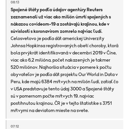
08:13
Spojené štáty podľa údajov agentúry Reuters
zaznamenali už viac ako milión úmrtí spojených s
nákazou covideom-19 a zostávajú krajinou, kde v
súvislosti s koronavirom zomrelo najviac ľudí.
Celosvetovo je podľa dát americkej Univerzity
Johnsa Hopkinsa registrovaných obetí choroby, ktorá
bola prvýkrát identifikovaná v decembri 2019 v Číne,
viac ako 6,2 milióna, počet nakazených je takmer
520 miliónov. Najhoršia situácia v pomere k počtu
obyvateľov je podľa dát projektu Our World in Data v
Peru, kde majú 6384 mŕtvych na milión ľudí, zatiaľ čo
v USA predstavuje tento údaj 3000 a Spojené štáty
sú v pomernom počte mŕtvych 19. najviac
postihnutou krajinou. ČR je v tejto štatistike s 3751
mŕtvymi na deviatom mieste na svete.
07:12