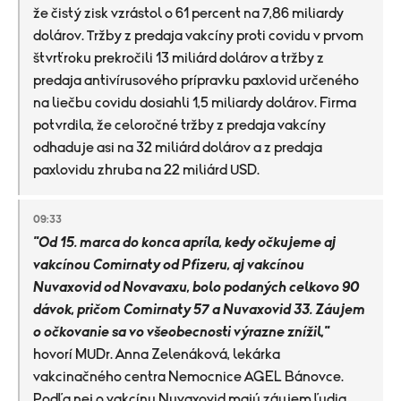
že čistý zisk vzrástol o 61 percent na 7,86 miliardy
dolárov. Tržby z predaja vakcíny proti covidu v prvom
štvrťroku prekročili 13 miliárd dolárov a tržby z
predaja antivírusového prípravku paxlovid určeného
na liečbu covidu dosiahli 1,5 miliardy dolárov. Firma
potvrdila, že celoročné tržby z predaja vakcíny
odhaduje asi na 32 miliárd dolárov a z predaja
paxlovidu zhruba na 22 miliárd USD.
09:33
"Od 15. marca do konca apríla, kedy očkujeme aj
vakcínou Comirnaty od Pfizeru, aj vakcínou
Nuvaxovid od Novavaxu, bolo podaných celkovo 90
dávok, pričom Comirnaty 57 a Nuvaxovid 33. Záujem
o očkovanie sa vo všeobecnosti výrazne znížil,"
hovorí MUDr. Anna Zelenáková, lekárka
vakcinačného centra Nemocnice AGEL Bánovce.
Podľa nej o vakcínu Nuvaxovid majú záujem ľudia,