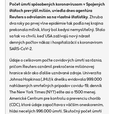
Počet úmrtí spôsobených koronavírusom v Spojených
štátoch prevýšil milión, uviedla dnes agentúra
Reuters s odvolaním sa na vlastné štatistiky.
Zhruba
dva roky po prvej vlne epidémie tak podľa nej krajina
prekonala míľnik, ktorý bol kedysi nemysliteľný. Stalo
sa tak vo chvíli, keď USA zažívajú nový nárast
denných počtov nákaz i hospitalizácií s koronavirom
SARS-CoV-2.
Údaje o celkovom počte covidových úmrtí sa rôznia,
pričom Reuters oznámil prekročenie miliónovej
hranice skôr ako ďalšie uznávané zdroje. Univerzita
Johnsa Hopkinsa (JHU) k dnešku evidovala 999.000
nahlásených smrteľných prípadov covidu-19, denník
The New York Times (NYT) ešte asi o 1500 menej.
Americké Centrum pre kontrolu a prevenciu chorôb
(CDC), ktoré údaje započítava s väčším oneskorením,
hlási necelých 996.000 úmrtí.
Skutočný počet úmrtí