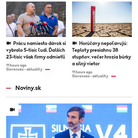
Prácu namiesto dávok si
Horúčavy nepoľavujú:
vybralo 5-tisíc ľudí. Ďalších
Teploty presiahnu 38
23-tisíc však firmy odmietli
stupňov, večer hrozia búrky
a silný vietor
11 hours ago
Slovensko - aktuality
11 hours ago
Slovensko - aktuality
Noviny.sk