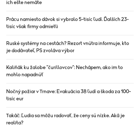
ich ešte nemáte
Prácu namiesto dávok si vybralo 5-tisíc ľudí. Ďalších 23-
tisíc však firmy odmietli
Ruské systémy na cestách? Rezort vnútra informuje, kto
je dodávateľ, PS zvoláva výbor
Kaliňák ku žalobe "čurillovcov": Nechápem, ako im to
mohlo napadnúť
Nočný požiar v Trnave: Evakuácia 38 ľudí a škoda za 100-
tisíc eur
Takáč: Ľudia sa môžu radovať, že ceny sú nízke. Aká je
realita?