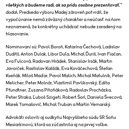
všetkých a budeme radi, ak sa prídu osobne prezentovať,"
dodal. Predseda výboru Madej zároveň potvrdil, že
vypočúvanie nemá záväzný charakter a neúčasť na ňom
neznamená, že konkrétny uchádzač nebude zaradený na
hlasovanie.
Nominovaní sú: Pavol Boroň, Katarína Čechová, Ladislav
Duditš, Anton Dulak, Libor Duľa, Michal Ďuriš, Ivan Fiačan,
Eva Fulcová, Radovan Hrádek, Stanislav Irsák, Martin
Javorček, Rastislav Kaššák, Eva Kováčechová, Štefan
Kseňák, Miloš Maďar, Pavol Malich, Michal Matulník, Peter
Melicher, Peter Molnár, Vlastimil Pavlikovský, Edita
Pfundtner, Zuzana Pitoňáková, Radoslav Procházka,
Peter Straka, Ľuboš Szigeti, Robert Šorl, Daniela Švecová,
Marek Tomašovič, Michal Truban a Martin Vernarský.
Advokáti oslovili aj sudkyňu Najvyššieho súdu SR Soňu
Mesiarkinovú, ktorá sa zúčastnila aj na prvej voľbe.