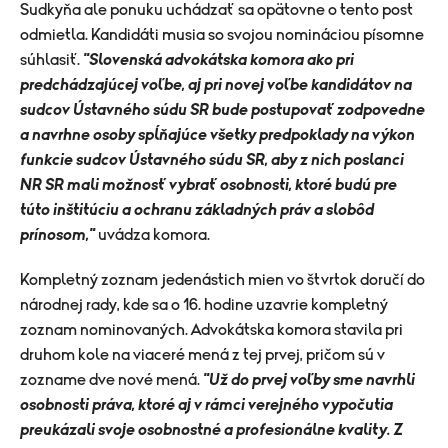
Sudkyňa ale ponuku uchádzať sa opätovne o tento post
odmietla. Kandidáti musia so svojou nomináciou písomne
súhlasiť.
"Slovenská advokátska komora ako pri
predchádzajúcej voľbe, aj pri novej voľbe kandidátov na
sudcov Ústavného súdu SR bude postupovať zodpovedne
a navrhne osoby spĺňajúce všetky predpoklady na výkon
funkcie sudcov Ústavného súdu SR, aby z nich poslanci
NR SR mali možnosť vybrať osobnosti, ktoré budú pre
túto inštitúciu a ochranu základných práv a slobôd
prínosom,"
uvádza komora.
Kompletný zoznam jedenástich mien vo štvrtok doručí do
národnej rady, kde sa o 16. hodine uzavrie kompletný
zoznam nominovaných. Advokátska komora stavila pri
druhom kole na viaceré mená z tej prvej, pričom sú v
zozname dve nové mená.
"Už do prvej voľby sme navrhli
osobnosti práva, ktoré aj v rámci verejného vypočutia
preukázali svoje osobnostné a profesionálne kvality. Z