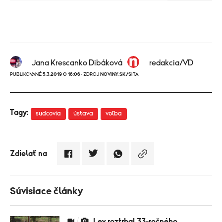
Jana Krescanko Dibáková
redakcia/VD
PUBLIKOVANÉ
5.3.2019 O 16:06
· ZDROJ
NOVINY.SK/SITA
Tagy:
sudcovia
ústava
voľba
Zdielať na
Súvisiace články
Lev roztrhal 33-ročného