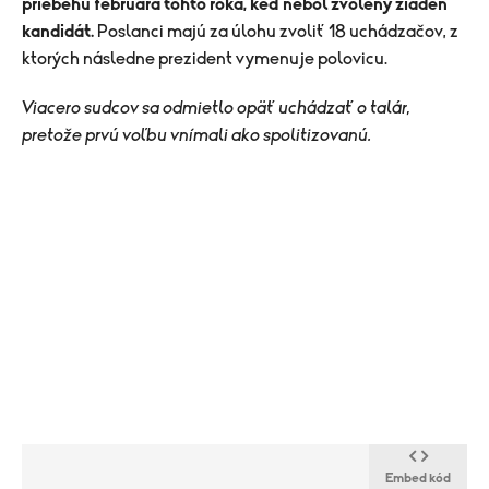
priebehu februára tohto roka, keď nebol zvolený žiaden
kandidát.
Poslanci majú za úlohu zvoliť 18 uchádzačov, z
ktorých následne prezident vymenuje polovicu.
Viacero sudcov sa odmietlo opäť uchádzať o talár,
pretože prvú voľbu vnímali ako spolitizovanú.
Embed kód