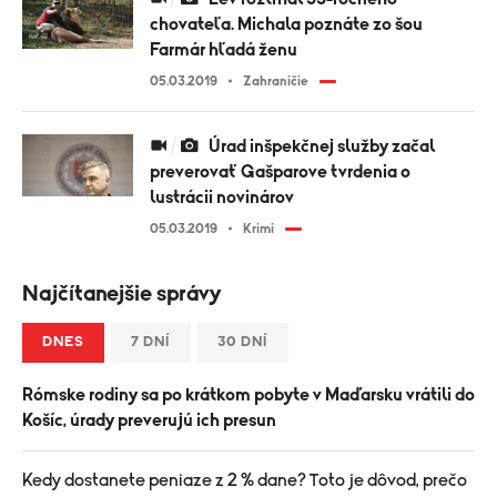
chovateľa. Michala poznáte zo šou
Farmár hľadá ženu
05.03.2019
Zahraničie
Úrad inšpekčnej služby začal
preverovať Gašparove tvrdenia o
lustrácii novinárov
05.03.2019
Krimi
Najčítanejšie správy
DNES
7 DNÍ
30 DNÍ
Rómske rodiny sa po krátkom pobyte v Maďarsku vrátili do
Košíc, úrady preverujú ich presun
Kedy dostanete peniaze z 2 % dane? Toto je dôvod, prečo