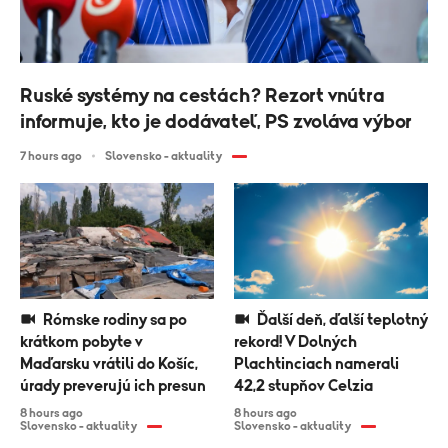
Ruské systémy na cestách? Rezort vnútra
informuje, kto je dodávateľ, PS zvoláva výbor
7 hours ago
Slovensko - aktuality
Rómske rodiny sa po
Ďalší deň, ďalší teplotný
krátkom pobyte v
rekord! V Dolných
Maďarsku vrátili do Košíc,
Plachtinciach namerali
úrady preverujú ich presun
42,2 stupňov Celzia
8 hours ago
8 hours ago
Slovensko - aktuality
Slovensko - aktuality