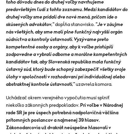
toho dôvodu dnes do druhej voľby navrhujeme
predovšetkým ľudí z tohto zoznamu. Medzi kandidátov do
druhej voľby sme pridali dve nové mená, pričom ide o
skúsených advokátov,"
dopĺňa stanovisko.
"Je v záujme
nás všetkých, aby sme mali plne funkčný najvyšší orgán
súdnictva a kontroly ústavnosti. Vyzývame preto
kompetentné osoby a orgány, aby k voľbe pristúpili
zodpovedne a vybrali odborne a morálne kompetentných
kandidátov tak, aby Slovenská republika mala funkčný
ústavný súd, ktorý bude schopný zabezpečiť všetky svoje
úlohy v spoločnosti v rozhodovaní pri individuálnej alebo
abstraktnej kontrole ústavnosti,"
uzavrela komora.
Uchádzač okrem verejného vypočutia musí splniť
niekoľko zákonných predpokladov.
Pri voľbe v Národnej
rade SR je pre úspech potrebná nadpolovičná väčšina
prítomných poslancov a najmenej 39 hlasov.
Zákonodarcovia už dvakrát neúspešne hlasovali v