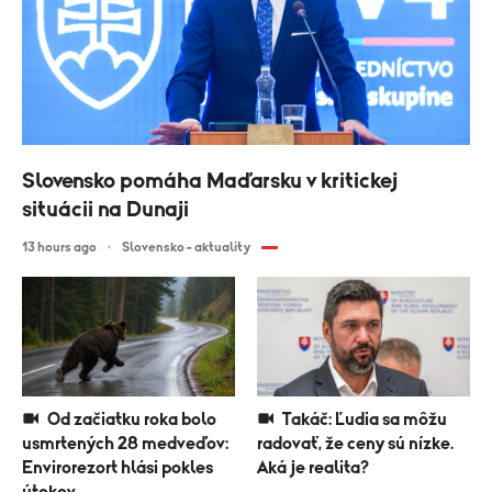
Slovensko pomáha Maďarsku v kritickej
situácii na Dunaji
13 hours ago
Slovensko - aktuality
Od začiatku roka bolo
Takáč: Ľudia sa môžu
usmrtených 28 medveďov:
radovať, že ceny sú nízke.
Envirorezort hlási pokles
Aká je realita?