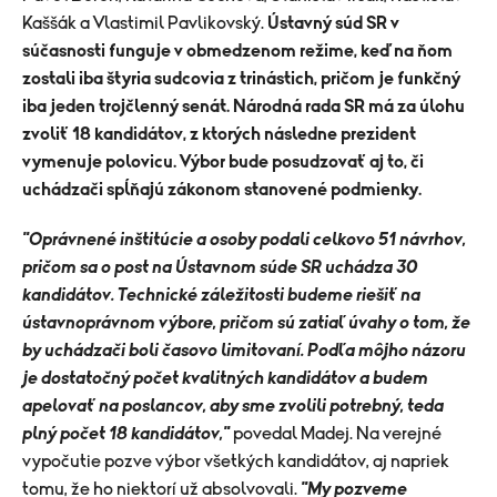
Kaššák a Vlastimil Pavlikovský.
Ústavný súd SR v
súčasnosti funguje v obmedzenom režime, keď na ňom
zostali iba štyria sudcovia z trinástich, pričom je funkčný
iba jeden trojčlenný senát. Národná rada SR má za úlohu
zvoliť 18 kandidátov, z ktorých následne prezident
vymenuje polovicu. Výbor bude posudzovať aj to, či
uchádzači spĺňajú zákonom stanovené podmienky.
"Oprávnené inštitúcie a osoby podali celkovo 51 návrhov,
pričom sa o post na Ústavnom súde SR uchádza 30
kandidátov. Technické záležitosti budeme riešiť na
ústavnoprávnom výbore, pričom sú zatiaľ úvahy o tom, že
by uchádzači boli časovo limitovaní. Podľa môjho názoru
je dostatočný počet kvalitných kandidátov a budem
apelovať na poslancov, aby sme zvolili potrebný, teda
plný počet 18 kandidátov,"
povedal Madej. Na verejné
vypočutie pozve výbor všetkých kandidátov, aj napriek
tomu, že ho niektorí už absolvovali.
"My pozveme