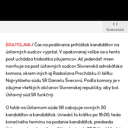
Embed kód
BRATISLAVA
/ Čas na podávanie prihlášok kandidátov na
ústavných sudcov vypršal. V opakovanej voľbe sa o tento
post uchádza tridsiatka záujemcov. Až jedenásť mien
navrhuje na post ústavných sudcov Slovenská advokátska
komora, okrem iných aj Radoslava Procházku či šéfku
Najvyššieho súdu SR Danielu Švecovú. Podľa komory je v
záujme všetkých občanov Slovenskej republiky, aby bol
Ústavný súd SR funkčný.
O talár na Ústavnom súde SR zabojuje rovných 30
kandidátov a kandidátok. Uviedol to krátko po 16:00, teda
konečného termínu na podanie kandidátok, predseda