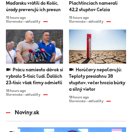
Maďarsku vrátili do Košíc,
Plachtinciach namerali
úrady preverujú ich presun
42,2 stupňov Celzia
15 hours ago
15 hours ago
Slovensko - aktuality
Slovensko - aktuality
Prácu namiesto dávok si
Horúčavy nepoľavujú:
vybralo 5-tisíc ľudí. Ďalších
Teploty presiahnu 38
23-tisíc však firmy odmietli
stupňov, večer hrozia búrky
a silný vietor
18 hours ago
Slovensko - aktuality
18 hours ago
Slovensko - aktuality
Noviny.sk