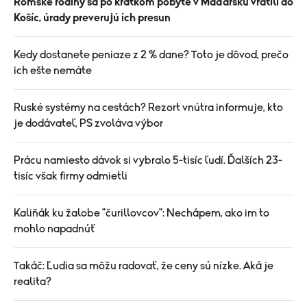
Rómske rodiny sa po krátkom pobyte v Maďarsku vrátili do
Košíc, úrady preverujú ich presun
Kedy dostanete peniaze z 2 % dane? Toto je dôvod, prečo
ich ešte nemáte
Ruské systémy na cestách? Rezort vnútra informuje, kto
je dodávateľ, PS zvoláva výbor
Prácu namiesto dávok si vybralo 5-tisíc ľudí. Ďalších 23-
tisíc však firmy odmietli
Kaliňák ku žalobe "čurillovcov": Nechápem, ako im to
mohlo napadnúť
Takáč: Ľudia sa môžu radovať, že ceny sú nízke. Aká je
realita?