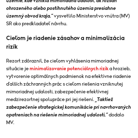
územie, kde vznikla mimoriadna udalosť, ak rozsah
ohrozeného alebo postihnutého územia presiahne
územný obvod kraja,“
vysvetlilo Ministerstvo vnútra (MV)
SR ako predkladateľ návrhu.
Cieľom je riadenie zásahov a minimalizácia
rizík
Rezort zdôraznil, že cieľom vyhlásenia mimoriadnej
situácie je
minimalizovanie potenciálnych rizík
a hrozieb,
vytvorenie optimálnych podmienok na efektívne riadenie
ďalších záchranných prác s cieľom riešenia vzniknutej
mimoriadnej udalosti, zabezpečenie efektívnej
medzirezortnej spolupráce pri jej riešení.
„Taktiež
zabezpečenie strategickej komunikácie pri navrhovaných
opatreniach na riešenie mimoriadnej udalosti,“
dodalo
MV.