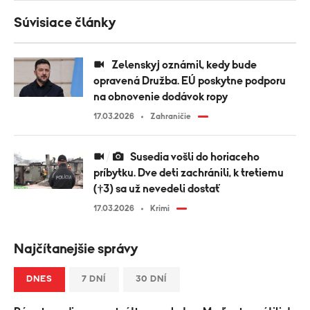
Súvisiace články
Zelenskyj oznámil, kedy bude
opravená Družba. EÚ poskytne podporu
na obnovenie dodávok ropy
17.03.2026
Zahraničie
Susedia vošli do horiaceho
príbytku. Dve deti zachránili, k tretiemu
(†3) sa už nevedeli dostať
17.03.2026
Krimi
Najčítanejšie správy
DNES
7 DNÍ
30 DNÍ