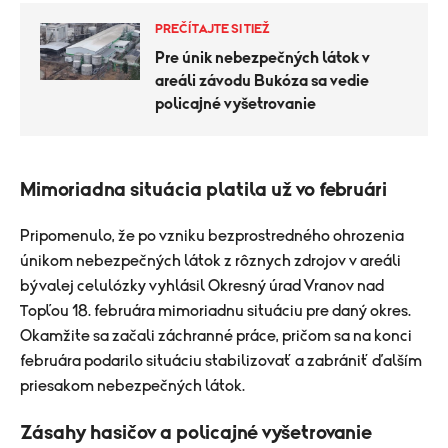
PREČÍTAJTE SI TIEŽ
Pre únik nebezpečných látok v
areáli závodu Bukóza sa vedie
policajné vyšetrovanie
Mimoriadna situácia platila už vo februári
Pripomenulo, že po vzniku bezprostredného ohrozenia
únikom nebezpečných látok z rôznych zdrojov v areáli
bývalej celulózky vyhlásil Okresný úrad Vranov nad
Topľou 18. februára mimoriadnu situáciu pre daný okres.
Okamžite sa začali záchranné práce, pričom sa na konci
februára podarilo situáciu stabilizovať a zabrániť ďalším
priesakom nebezpečných látok.
Zásahy hasičov a policajné vyšetrovanie