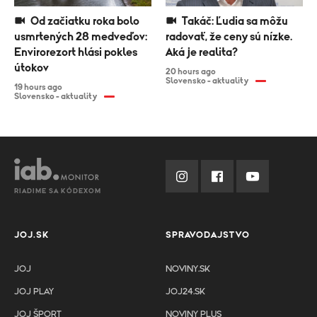
Od začiatku roka bolo
Takáč: Ľudia sa môžu
usmrtených 28 medveďov:
radovať, že ceny sú nízke.
Envirorezort hlási pokles
Aká je realita?
útokov
20 hours ago
Slovensko - aktuality
19 hours ago
Slovensko - aktuality
RIADIME SA KÓDEXOM
JOJ.SK
SPRAVODAJSTVO
JOJ
NOVINY.SK
JOJ PLAY
JOJ24.SK
JOJ ŠPORT
NOVINY PLUS