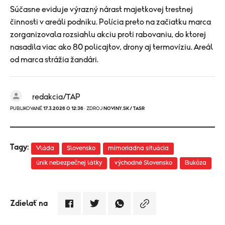
Súčasne eviduje výrazný nárast majetkovej trestnej
činnosti v areáli podniku. Polícia preto na začiatku marca
zorganizovala rozsiahlu akciu proti rabovaniu, do ktorej
nasadila viac ako 80 policajtov, drony aj termovíziu. Areál
od marca strážia žandári.
redakcia/TAP
PUBLIKOVANÉ
17.3.2026 O 12:36
· ZDROJ
NOVINY.SK/ TASR
Tagy:
Vláda
Slovensko
mimoriadna situácia
únik nebezpečnej látky
východné Slovensko
Bukóza
Zdielať na