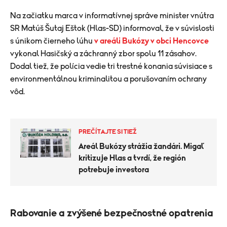
Na začiatku marca v informatívnej správe minister vnútra
SR Matúš Šutaj Eštok (Hlas-SD) informoval, že v súvislosti
s únikom čierneho lúhu
v areáli Bukózy v obci Hencovce
vykonal Hasičský a záchranný zbor spolu 11 zásahov.
Dodal tiež, že polícia vedie tri trestné konania súvisiace s
environmentálnou kriminalitou a porušovaním ochrany
vôd.
PREČÍTAJTE SI TIEŽ
Areál Bukózy strážia žandári. Migaľ
kritizuje Hlas a tvrdí, že región
potrebuje investora
Rabovanie a zvýšené bezpečnostné opatrenia