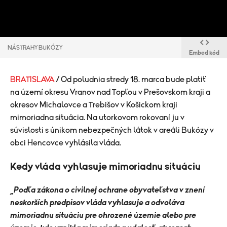
NÁSTRAHY BUKÓZY
Embed kód
BRATISLAVA
/ Od poludnia stredy 18. marca bude platiť
na území okresu Vranov nad Topľou v Prešovskom kraji a
okresov Michalovce a Trebišov v Košickom kraji
mimoriadna situácia. Na utorkovom rokovaní ju v
súvislosti s únikom nebezpečných látok v areáli Bukózy v
obci Hencovce vyhlásila vláda.
Kedy vláda vyhlasuje mimoriadnu situáciu
„Podľa zákona o civilnej ochrane obyvateľstva v znení
neskorších predpisov vláda vyhlasuje a odvoláva
mimoriadnu situáciu pre ohrozené územie alebo pre