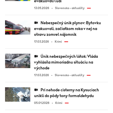
evakuovali ľudí
13.05.2026
Slovensko - aktuality
Nebezpečný únik plynov: Bytovku
evakuovali, začiatkom roka v nej na
otravu zomrel nájomník
17.03.2026
Krimi
Únik nebezpečných látok: Vláda
vyhlásila mimoriadnu situáciu na
východe
17.03.2026
Slovensko - aktuality
Pri nehode cisterny na Kysuciach
unikli do pôdy tony formaldehydu
05.01.2026
Krimi