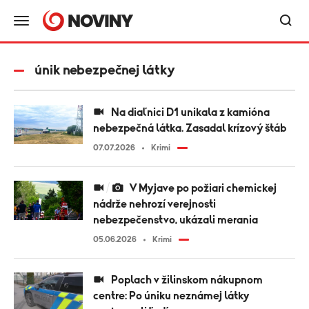
únik nebezpečnej látky
Na diaľnici D1 unikala z kamióna
nebezpečná látka. Zasadal krízový štáb
07.07.2026
Krimi
V Myjave po požiari chemickej
nádrže nehrozí verejnosti
nebezpečenstvo, ukázali merania
05.06.2026
Krimi
Poplach v žilinskom nákupnom
centre: Po úniku neznámej látky