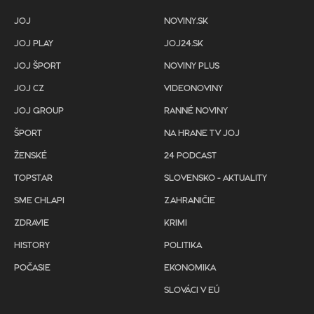
JOJ
NOVINY.SK
JOJ PLAY
JOJ24.SK
JOJ ŠPORT
NOVINY PLUS
JOJ CZ
VIDEONOVINY
JOJ GROUP
RANNÉ NOVINY
ŠPORT
NA HRANE TV JOJ
ŽENSKÉ
24 PODCAST
TOPSTAR
SLOVENSKO - AKTUALITY
SME CHLAPI
ZAHRANIČIE
ZDRAVIE
KRIMI
HISTORY
POLITIKA
POČASIE
EKONOMIKA
SLOVÁCI V EÚ