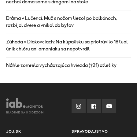
nechal doma samé s drogami na stole
Dráma v Lučenci. Muž s nožom liezol po balkónoch,
rozbíjal dvere a vnikol do bytov
Záhada v Diakovciach: Na kúpalisku sa priotrávilo 16 ľudí,
únik chlóru ani amoniaku sa nepotvrdil
Náhle zomrela vychádzajúca hviezda (†21) atletiky
RIADIME SA KÓDEXOM
JOJ.SK
SPRAVODAJSTVO