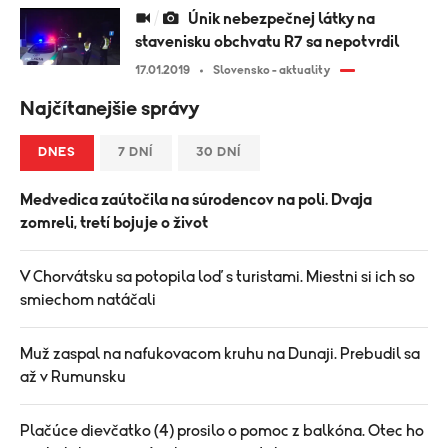
Únik nebezpečnej látky na
stavenisku obchvatu R7 sa nepotvrdil
17.01.2019
Slovensko - aktuality
Najčítanejšie správy
DNES
7 DNÍ
30 DNÍ
Medvedica zaútočila na súrodencov na poli. Dvaja
zomreli, tretí bojuje o život
V Chorvátsku sa potopila loď s turistami. Miestni si ich so
smiechom natáčali
Muž zaspal na nafukovacom kruhu na Dunaji. Prebudil sa
až v Rumunsku
Plačúce dievčatko (4) prosilo o pomoc z balkóna. Otec ho