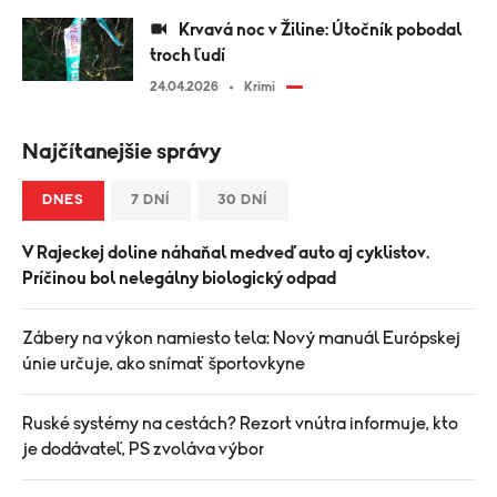
Krvavá noc v Žiline: Útočník pobodal
troch ľudí
24.04.2026
Krimi
Najčítanejšie správy
DNES
7 DNÍ
30 DNÍ
V Rajeckej doline náhaňal medveď auto aj cyklistov.
Príčinou bol nelegálny biologický odpad
Zábery na výkon namiesto tela: Nový manuál Európskej
únie určuje, ako snímať športovkyne
Ruské systémy na cestách? Rezort vnútra informuje, kto
je dodávateľ, PS zvoláva výbor