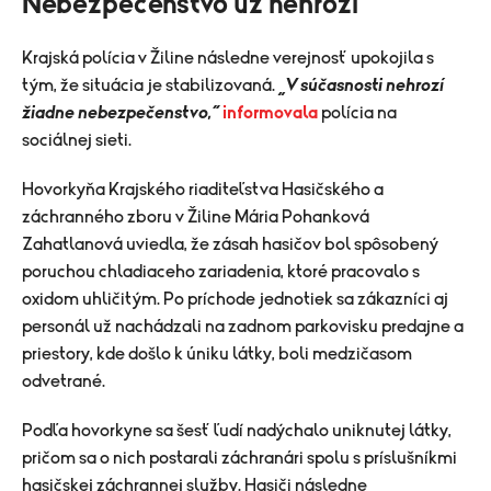
Nebezpečenstvo už nehrozí
Krajská polícia v Žiline následne verejnosť upokojila s
tým, že situácia je stabilizovaná.
„V súčasnosti nehrozí
žiadne nebezpečenstvo,“
informovala
polícia na
sociálnej sieti.
Hovorkyňa Krajského riaditeľstva Hasičského a
záchranného zboru v Žiline Mária Pohanková
Zahatlanová uviedla, že zásah hasičov bol spôsobený
poruchou chladiaceho zariadenia, ktoré pracovalo s
oxidom uhličitým. Po príchode jednotiek sa zákazníci aj
personál už nachádzali na zadnom parkovisku predajne a
priestory, kde došlo k úniku látky, boli medzičasom
odvetrané.
Podľa hovorkyne sa šesť ľudí nadýchalo uniknutej látky,
pričom sa o nich postarali záchranári spolu s príslušníkmi
hasičskej záchrannej služby. Hasiči následne