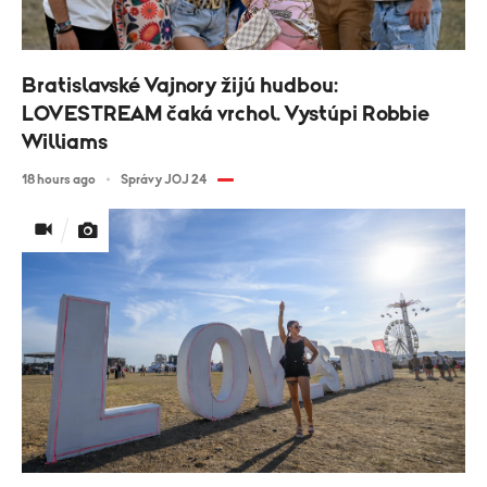
Bratislavské Vajnory žijú hudbou:
LOVESTREAM čaká vrchol. Vystúpi Robbie
Williams
18 hours ago
Správy JOJ 24