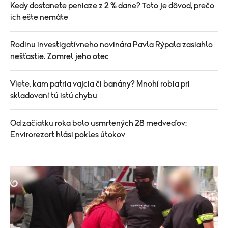
Kedy dostanete peniaze z 2 % dane? Toto je dôvod, prečo
ich ešte nemáte
Rodinu investigatívneho novinára Pavla Rýpala zasiahlo
nešťastie. Zomrel jeho otec
Viete, kam patria vajcia či banány? Mnohí robia pri
skladovaní tú istú chybu
Od začiatku roka bolo usmrtených 28 medveďov:
Envirorezort hlási pokles útokov