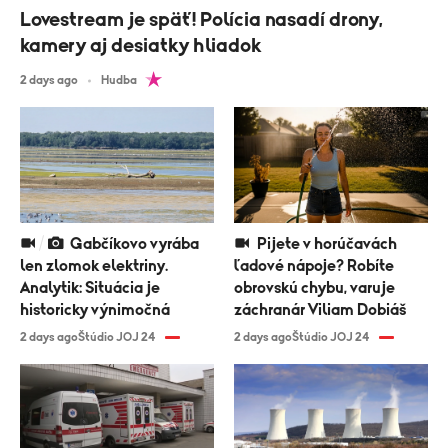
Lovestream je späť! Polícia nasadí drony,
kamery aj desiatky hliadok
2 days ago
Hudba
Gabčíkovo vyrába
Pijete v horúčavách
len zlomok elektriny.
ľadové nápoje? Robíte
Analytik: Situácia je
obrovskú chybu, varuje
historicky výnimočná
záchranár Viliam Dobiáš
2 days ago
Štúdio JOJ 24
2 days ago
Štúdio JOJ 24