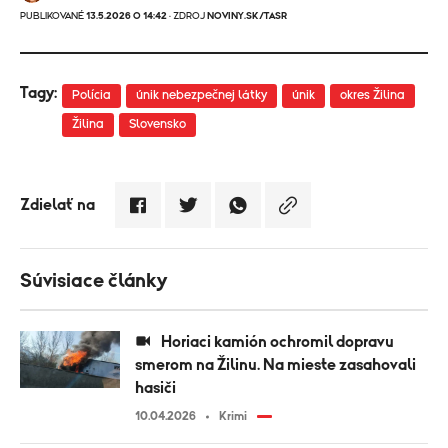
PUBLIKOVANÉ
13.5.2026 O 14:42
· ZDROJ
NOVINY.SK/TASR
Tagy:
Polícia
únik nebezpečnej látky
únik
okres Žilina
Žilina
Slovensko
Zdielať na
Súvisiace články
Horiaci kamión ochromil dopravu
smerom na Žilinu. Na mieste zasahovali
hasiči
10.04.2026
Krimi