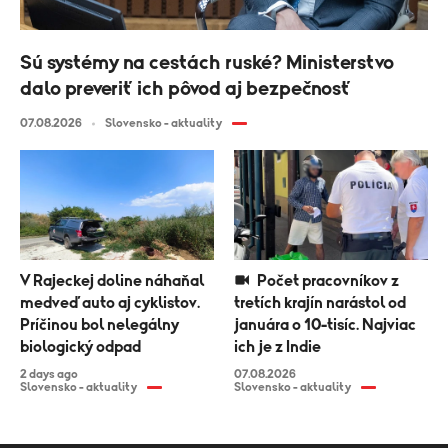
Sú systémy na cestách ruské? Ministerstvo
dalo preveriť ich pôvod aj bezpečnosť
07.08.2026
Slovensko - aktuality
V Rajeckej doline náhaňal
Počet pracovníkov z
medveď auto aj cyklistov.
tretích krajín narástol od
Príčinou bol nelegálny
januára o 10-tisíc. Najviac
biologický odpad
ich je z Indie
2 days ago
07.08.2026
Slovensko - aktuality
Slovensko - aktuality