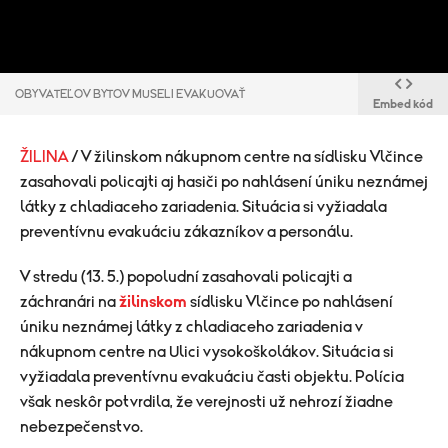
OBYVATEĽOV BYTOV MUSELI EVAKUOVAŤ
Embed kód
ŽILINA
/ V žilinskom nákupnom centre na sídlisku Vlčince
zasahovali policajti aj hasiči po nahlásení úniku neznámej
látky z chladiaceho zariadenia. Situácia si vyžiadala
preventívnu evakuáciu zákazníkov a personálu.
V stredu (13. 5.) popoludní zasahovali policajti a
záchranári na
žilinskom
sídlisku Vlčince po nahlásení
úniku neznámej látky z chladiaceho zariadenia v
nákupnom centre na Ulici vysokoškolákov. Situácia si
vyžiadala preventívnu evakuáciu časti objektu. Polícia
však neskôr potvrdila, že verejnosti už nehrozí žiadne
nebezpečenstvo.