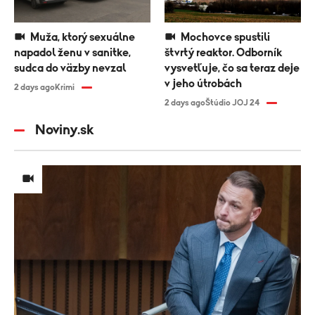
Muža, ktorý sexuálne
Mochovce spustili
napadol ženu v sanitke,
štvrtý reaktor. Odborník
sudca do väzby nevzal
vysvetľuje, čo sa teraz deje
v jeho útrobách
2 days ago
Krimi
2 days ago
Štúdio JOJ 24
Noviny.sk