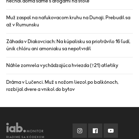
nechal doma samé s drogami na stole
Muž zaspal na nafukovacom kruhu na Dunaji. Prebudil sa
až v Rumunsku
Záhada v Diakovciach: Na kúpalisku sa priotrávilo 16 ľudí,
únik chlóru ani amoniaku sa nepotvrdil
Náhle zomrela vychádzajúca hviezda (†21) atletiky
Dráma v Lučenci. Muž s nožom liezol po balkónoch,
rozbíjal dvere a vnikol do bytov
RIADIME SA KÓDEXOM