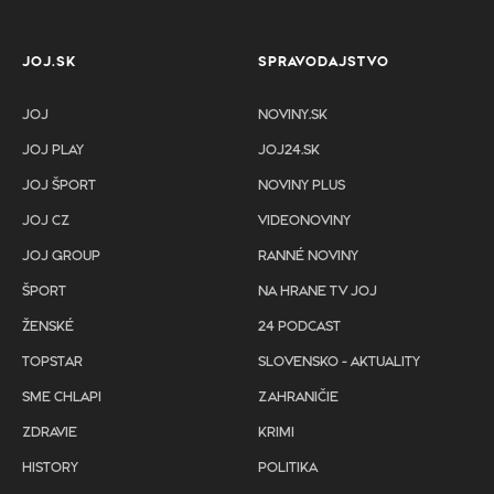
JOJ.SK
SPRAVODAJSTVO
JOJ
NOVINY.SK
JOJ PLAY
JOJ24.SK
JOJ ŠPORT
NOVINY PLUS
JOJ CZ
VIDEONOVINY
JOJ GROUP
RANNÉ NOVINY
ŠPORT
NA HRANE TV JOJ
ŽENSKÉ
24 PODCAST
TOPSTAR
SLOVENSKO - AKTUALITY
SME CHLAPI
ZAHRANIČIE
ZDRAVIE
KRIMI
HISTORY
POLITIKA