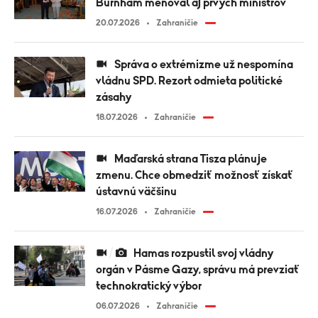
Burnham menoval aj prvých ministrov
20.07.2026
Zahraničie
Správa o extrémizme už nespomína
vládnu SPD. Rezort odmieta politické
zásahy
18.07.2026
Zahraničie
Maďarská strana Tisza plánuje
zmenu. Chce obmedziť možnosť získať
ústavnú väčšinu
16.07.2026
Zahraničie
Hamas rozpustil svoj vládny
orgán v Pásme Gazy, správu má prevziať
technokratický výbor
06.07.2026
Zahraničie