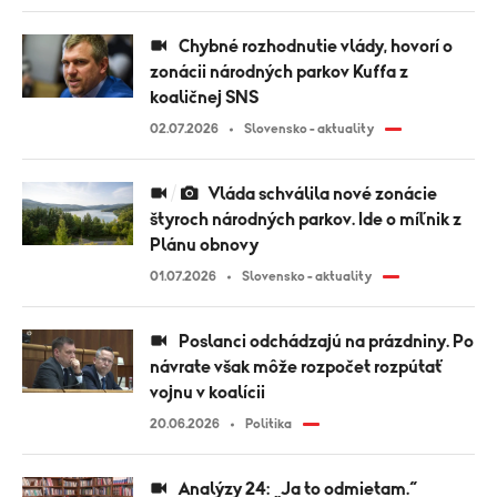
Chybné rozhodnutie vlády, hovorí o
zonácii národných parkov Kuffa z
koaličnej SNS
02.07.2026
Slovensko - aktuality
Vláda schválila nové zonácie
štyroch národných parkov. Ide o míľnik z
Plánu obnovy
01.07.2026
Slovensko - aktuality
Poslanci odchádzajú na prázdniny. Po
návrate však môže rozpočet rozpútať
vojnu v koalícii
20.06.2026
Politika
Analýzy 24: „Ja to odmietam.“