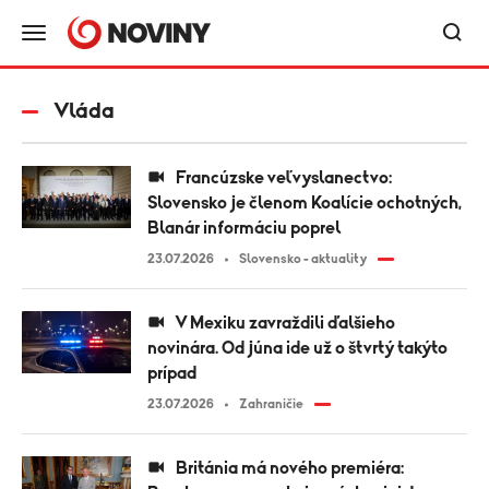
Vláda
Francúzske veľvyslanectvo:
Slovensko je členom Koalície ochotných,
Blanár informáciu poprel
23.07.2026
Slovensko - aktuality
V Mexiku zavraždili ďalšieho
novinára. Od júna ide už o štvrtý takýto
prípad
23.07.2026
Zahraničie
Británia má nového premiéra: