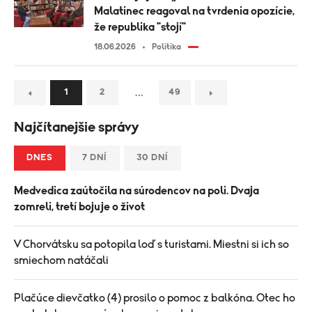
Malatinec reagoval na tvrdenia opozície,
že republika "stojí"
18.06.2026
Politika
…
1
2
49
Najčítanejšie správy
DNES
7 DNÍ
30 DNÍ
Medvedica zaútočila na súrodencov na poli. Dvaja
zomreli, tretí bojuje o život
V Chorvátsku sa potopila loď s turistami. Miestni si ich so
smiechom natáčali
Plačúce dievčatko (4) prosilo o pomoc z balkóna. Otec ho