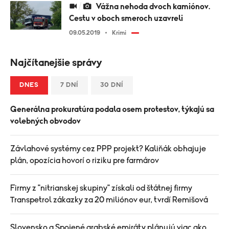
Vážna nehoda dvoch kamiónov.
Cestu v oboch smeroch uzavreli
09.05.2019
Krimi
Najčítanejšie správy
DNES
7 DNÍ
30 DNÍ
Generálna prokuratúra podala osem protestov, týkajú sa
volebných obvodov
Závlahové systémy cez PPP projekt? Kaliňák obhajuje
plán, opozícia hovorí o riziku pre farmárov
Firmy z "nitrianskej skupiny" získali od štátnej firmy
Transpetrol zákazky za 20 miliónov eur, tvrdí Remišová
Slovensko a Spojené arabské emiráty plánujú viac ako