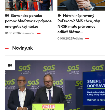
Slovensko ponúka
Návrh inšpirovaný
pomoc Maďarsku v prípade
Poľskom? SNS chce, aby
energetickej núdze
NRSR mala právomoc
odňať štátne
01.08.2026
Zahraničie
vyznamenanie
01.08.2026
Politika
Noviny.sk