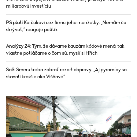
miliardovú investíciu
PS platí Korčokovi cez firmu jeho manželky. „Nemám čo
skrývať,“ reaguje politik
Analýzy 24: Tým, že dávame kauzám kódové mená, tak
vlastne potláčame o čom sú, myslí si Hřích
SaS: Smeru treba zobrať rezort dopravy. „Aj pyramídy sa
stavali kratšie ako Višňové“