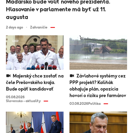
Maďarsko bude voliť nového prezidenta.
Hlasovanie v parlamente má byť už 11.
augusta
2 days ago
Zahraničie
Majerský chce zostať na
Závlahové systémy cez
čele Prešovského kraja.
PPP projekt? Kaliňák
Bude opäť kandidovať
obhajuje plán, opozícia
hovorí o riziku pre farmárov
05.08.2026
Slovensko - aktuality
03.08.2026
Politika