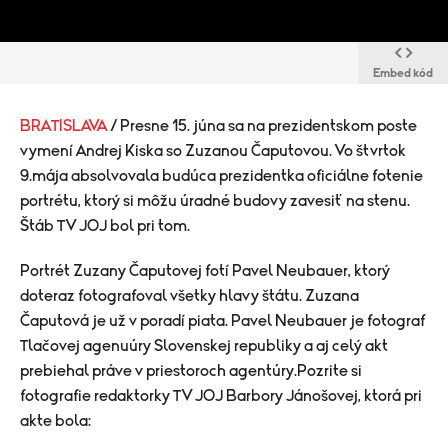
Embed kód
BRATISLAVA
/ Presne 15. júna sa na prezidentskom poste
vymení Andrej Kiska so Zuzanou Čaputovou. Vo štvrtok
9.mája absolvovala budúca prezidentka oficiálne fotenie
portrétu, ktorý si môžu úradné budovy zavesiť na stenu.
Štáb TV JOJ bol pri tom.
Portrét Zuzany Čaputovej fotí Pavel Neubauer, ktorý
doteraz fotografoval všetky hlavy štátu. Zuzana
Čaputová je už v poradí piata. Pavel Neubauer je fotograf
Tlačovej agenuúry Slovenskej republiky a aj celý akt
prebiehal práve v priestoroch agentúry.Pozrite si
fotografie redaktorky TV JOJ Barbory Jánošovej, ktorá pri
akte bola: