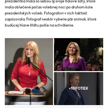
prezidentka mala so sebou aj svoje fialové šaty, ktoré
mala oblečené počas volebnej noci po druhom kole
prezidentských volieb. Fotografovi v nich taktiež
zapózovala. Fotograf neskôr vyberie pár snímok, ktoré
budúcej hlave štátu pošle na schválenie.
+10 FOTIEK