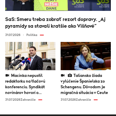
SaS: Smeru treba zobrať rezort dopravy. „Aj
pyramídy sa stavali kratšie ako Višňové“
31.07.2026
Politika
Macinka nepustil
Taliansko žiada
redaktorku na tlačovú
vylúčenie Španielska zo
konferenciu. Syndikát
Schengenu. Dôvodom je
novinárov hovorí o
migračná situácia v Ceute
diskriminácii médií
31.07.2026
Zahraničie
31.07.2026
Zahraničie