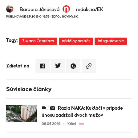
Barbora Jánošová
redakcia/EK
PUBLIKOVANÉ
9.5.2019 O 19:36
· ZDROJ
NOVINY.SK
Tagy:
Zuzana Čaputová
oficiálny portrét
fotografovanie
Zdielať na
Súvisiace články
Razia NAKA: Kukláči v prípade
únosu zadržali dvoch mužov
09.05.2019
Krimi