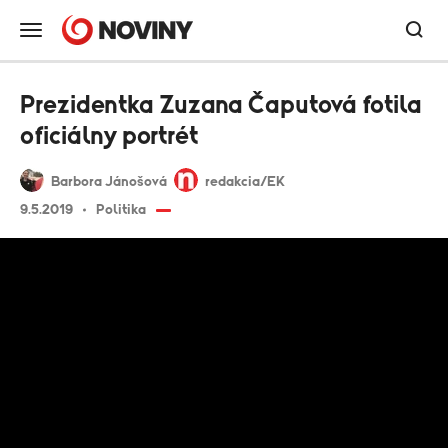
Prezidentka Zuzana Čaputová fotila
oficiálny portrét
Barbora Jánošová
redakcia/EK
9.5.2019
Politika