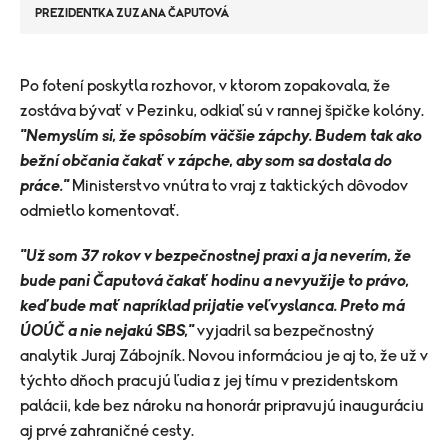
PREZIDENTKA ZUZANA ČAPUTOVÁ
Po fotení poskytla rozhovor, v ktorom zopakovala, že
zostáva bývať v Pezinku, odkiaľ sú v rannej špičke kolóny.
"Nemyslím si, že spôsobím väčšie zápchy. Budem tak ako
bežní občania čakať v zápche, aby som sa dostala do
práce."
Ministerstvo vnútra to vraj z taktických dôvodov
odmietlo komentovať.
"Už som 37 rokov v bezpečnostnej praxi a ja neverím, že
bude pani Čaputová čakať hodinu a nevyužije to právo,
keď bude mať napríklad prijatie veľvyslanca. Preto má
ÚOÚČ a nie nejakú SBS,"
vyjadril sa bezpečnostný
analytik Juraj Zábojník. Novou informáciou je aj to, že už v
týchto dňoch pracujú ľudia z jej tímu v prezidentskom
palácii, kde bez nároku na honorár pripravujú inauguráciu
aj prvé zahraničné cesty.